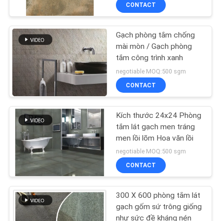
CHUYẾN
CONTACT
THAM
Gạch phòng tắm chống
QUAN
mài mòn / Gạch phòng
NHÀ
tắm công trình xanh
MÁY
negotiable MOQ:500 sgm
CONTACT
KIỂM
Kích thước 24x24 Phòng
SOÁT
tắm lát gạch men tráng
CHẤT
men lồi lõm Hoa văn lồi
negotiable MOQ:500 sgm
LƯỢNG
CONTACT
LIÊN
300 X 600 phòng tắm lát
HỆ
gạch gốm sứ trông giống
như sức đề kháng nén