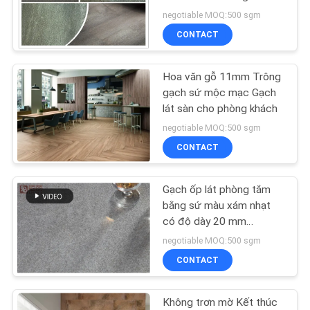
VỚI
negotiable MOQ:500 sgm
CHÚNG
CONTACT
TÔI
Hoa văn gỗ 11mm Trông
YÊU
gạch sứ mộc mạc Gạch
lát sàn cho phòng khách
CẦU
negotiable MOQ:500 sgm
ĐẶT
CONTACT
GIÁ
Gạch ốp lát phòng tắm
SƠ
bằng sứ màu xám nhạt
có độ dày 20 mm
ĐỒ
600x600 Mm
negotiable MOQ:500 sgm
TRANG
CONTACT
WEB
Không trơn mờ Kết thúc