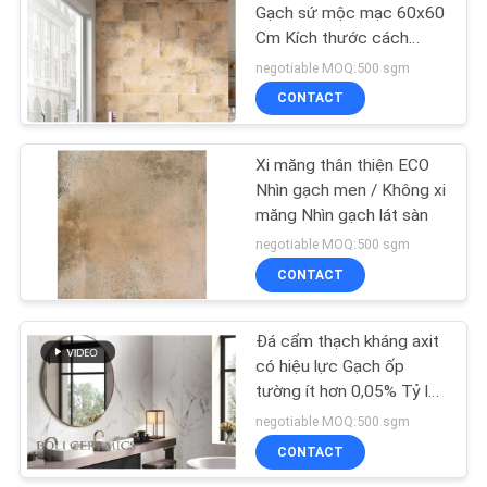
CHÍNH
Gạch sứ mộc mạc 60x60
Cm Kích thước cách
SÁCH
nhiệt
negotiable MOQ:500 sgm
BẢO
CONTACT
MẬT
Xi măng thân thiện ECO
Nhìn gạch men / Không xi
măng Nhìn gạch lát sàn
negotiable MOQ:500 sgm
CONTACT
Đá cẩm thạch kháng axit
có hiệu lực Gạch ốp
tường ít hơn 0,05% Tỷ lệ
hấp thụ
negotiable MOQ:500 sgm
CONTACT