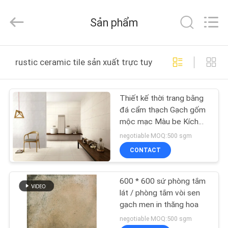
2025
FOSHAN
BOLI
Sản phẩm
CERAMICS
CO.,LTD..
All
Rights
NHÀ
Reserved.
rustic ceramic tile sản xuất trực tuyến
SẢN
Thiết kế thời trang bằng
PHẨM
đá cẩm thạch Gạch gốm
mộc mạc Màu be Kích
VIDEO
thước 400 * 800 mm
negotiable MOQ:500 sgm
CONTACT
VỀ
600 * 600 sứ phòng tắm
CHÚNG
lát / phòng tắm vòi sen
TÔI
gạch men in thăng hoa
negotiable MOQ:500 sgm