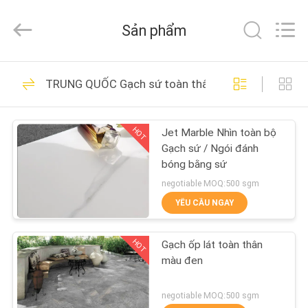
2026
FOSHAN
BOLI
Sản phẩm
CERAMICS
CO.,LTD..
All
Rights
NHÀ
Reserved.
475
TRUNG QUỐC Gạch sứ toàn thân
Gạch tráng men
SẢN
HOT
Jet Marble Nhìn toàn bộ
PHẨM
Gạch sứ / Ngói đánh
bóng bằng sứ
VIDEO
negotiable MOQ:500 sgm
YÊU CẦU NGAY
39
VỀ
HOT
Gạch ốp lát toàn thân
CHÚNG
Đá Nhìn Sứ
màu đen
TÔI
negotiable MOQ:500 sgm