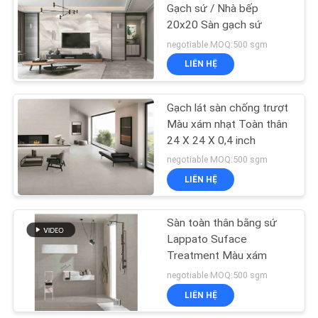
CHÍNH
Gạch sứ / Nhà bếp
20x20 Sàn gạch sứ
SÁCH
43
negotiable MOQ:500 sgm
BẢO
LIÊN HỆ
Xi măng Nhìn sứ
MẬT
Gạch lát sàn chống trượt
Màu xám nhạt Toàn thân
24 X 24 X 0,4 inch
negotiable MOQ:500 sgm
LIÊN HỆ
30
Sàn toàn thân bằng sứ
Ngói sứ 24x24
Lappato Suface
Treatment Màu xám
negotiable MOQ:500 sgm
LIÊN HỆ