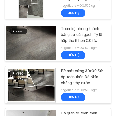
VỚI
sứ
negotiable MOQ:500 sgm
CHÚNG
LIÊN HỆ
TÔI
29
Toàn bộ phòng khách
Gạch sứ hiệu ứng gỗ
YÊU
bằng sứ sàn gạch Tỷ lệ
hấp thụ ít hơn 0,05%
CẦU
negotiable MOQ:500 sgm
ĐẶT
LIÊN HỆ
GIÁ
Bề mặt cứng 30x30 Sứ
19
SƠ
ốp toàn thân Đá Nhìn
chống trầy xước
ĐỒ
Thảm sứ
negotiable MOQ:500 sgm
TRANG
LIÊN HỆ
WEB
Đá granite toàn thân