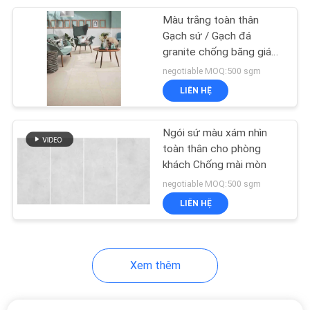
Màu trắng toàn thân
30
Gạch sứ / Gạch đá
granite chống băng giá
Gạch ốp bếp
24 X 24
negotiable MOQ:500 sgm
LIÊN HỆ
Ngói sứ màu xám nhìn
toàn thân cho phòng
khách Chống mài mòn
30
negotiable MOQ:500 sgm
Gạch phòng tắm
LIÊN HỆ
bằng sứ
Xem thêm