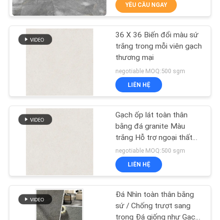
CHUYẾN
YÊU CẦU NGAY
THAM
36 X 36 Biến đổi màu sứ
QUAN
115
trắng trong mỗi viên gạch
NHÀ
thương mại
Gạch sứ hiện đại
MÁY
negotiable MOQ:500 sgm
LIÊN HỆ
KIỂM
Gạch ốp lát toàn thân
SOÁT
bằng đá granite Màu
CHẤT
trắng Hỗ trợ ngoại thất
44
Nội thất
negotiable MOQ:500 sgm
LƯỢNG
LIÊN HỆ
Gạch nhìn sứ
LIÊN
Đá Nhìn toàn thân bằng
HỆ
sứ / Chống trượt sang
trọng Đá giống như Gạch