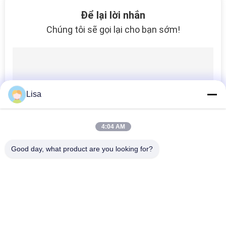
29
Để lại lời nhắn
Chúng tôi sẽ gọi lại cho bạn sớm!
Ngói sứ ngoài trời
Lisa
15
4:04 AM
Gạch sứ toàn thân
Good day, what product are you looking for?
Danh mục phổ biến
Tất cả
các
Gạch Tráng Men
Đá Nhìn Sứ
69