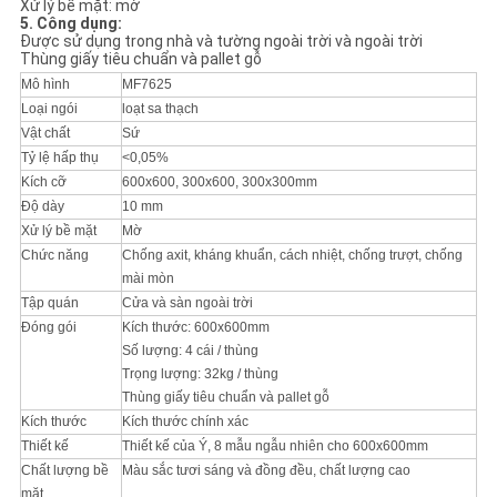
Xử lý bề mặt: mờ
5. Công dụng:
Được sử dụng trong nhà và tường ngoài trời và ngoài trời
Thùng giấy tiêu chuẩn và pallet gỗ
Mô hình
MF7625
Loại ngói
loạt sa thạch
Vật chất
Sứ
Tỷ lệ hấp thụ
<0,05%
Kích cỡ
600x600, 300x600, 300x300mm
Độ dày
10 mm
Xử lý bề mặt
Mờ
Chức năng
Chống axit, kháng khuẩn, cách nhiệt, chống trượt, chống
mài mòn
Tập quán
Cửa và sàn ngoài trời
Đóng gói
Kích thước: 600x600mm
Số lượng: 4 cái / thùng
Trọng lượng: 32kg / thùng
Thùng giấy tiêu chuẩn và pallet gỗ
Kích thước
Kích thước chính xác
Thiết kế
Thiết kế của Ý, 8 mẫu ngẫu nhiên cho 600x600mm
Chất lượng bề
Màu sắc tươi sáng và đồng đều, chất lượng cao
mặt