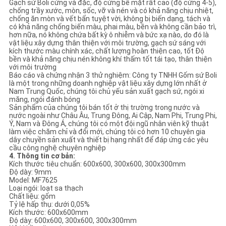
Gạch sứ Boli cứng và đặc, độ cứng bề mặt rất cao (độ cứng 4-5),
chống trầy xước, mòn, sốc, vỡ và nén và có khả năng chịu nhiệt,
chống ăn mòn và vết bẩn tuyệt vời, không bị biến dạng, tách và
có khả năng chống biến màu, phai màu, bền và không cần bảo trì,
hơn nữa, nó không chứa bất kỳ ô nhiễm và bức xạ nào, do đó là
vật liệu xây dựng thân thiện với môi trường, gạch sứ sáng với
kích thước màu chính xác, chất lượng hoàn thiện cao, tốt Độ
bền và khả năng chịu nén không khí thấm tốt tái tạo, thân thiện
với môi trường
Báo cáo và chứng nhận 3 thử nghiệm: Công ty TNHH Gốm sứ Boli
là một trong những doanh nghiệp vật liệu xây dựng lớn nhất ở
Nam Trung Quốc, chúng tôi chủ yếu sản xuất gạch sứ, ngói xi
măng, ngói đánh bóng
Sản phẩm của chúng tôi bán tốt ở thị trường trong nước và
nước ngoài như Châu Âu, Trung Đông, Ai Cập, Nam Phi, Trung Phi,
Ý, Nam và Đông Á, chúng tôi có một đội ngũ nhân viên kỹ thuật
làm việc chăm chỉ và đổi mới, chúng tôi có hơn 10 chuyên gia
dây chuyền sản xuất và thiết bị hạng nhất để đáp ứng các yêu
cầu công nghệ chuyên nghiệp
4. Thông tin cơ bản:
Kích thước tiêu chuẩn: 600x600, 300x600, 300x300mm
Độ dày: 9mm
Model: MF7625
Loại ngói: loạt sa thạch
Chất liệu: gốm
Tỷ lệ hấp thụ: dưới 0,05%
Kích thước: 600x600mm
Độ dày: 600x600, 300x600, 300x300mm