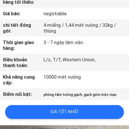
hàng tối thiểu:
CHUYẾN
THAM
Giá bán:
negotiable
QUAN
chi tiết đóng
4 miếng / 1,44 mét vuông / 32kg /
gói:
thùng
NHÀ
MÁY
Thời gian giao
3 - 7 ngày làm việc
hàng:
Điều khoản
L/c, T/T, Western Union,
KIỂM
thanh toán:
SOÁT
Khả năng cung
10000 mét vuông
CHẤT
cấp:
LƯỢNG
Điểm nổi bật:
,
phòng tắm tường gạch
gạch gốm mộc mạc
LIÊN
GIÁ TỐT NHẤT
HỆ