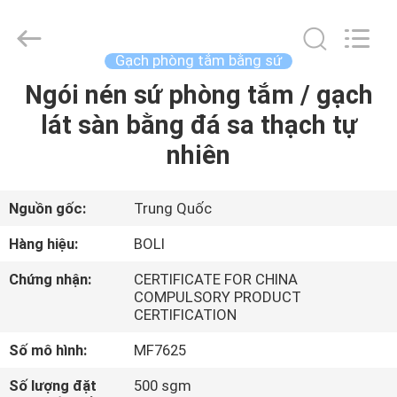
2026
FOSHAN
BOLI
CERAMICS
CO.,LTD..
Gạch phòng tắm bằng sứ
All
Rights
Ngói nén sứ phòng tắm / gạch
NHÀ
Reserved.
lát sàn bằng đá sa thạch tự
SẢN
nhiên
PHẨM
Nguồn gốc:
Trung Quốc
VIDEO
Hàng hiệu:
BOLI
Chứng nhận:
CERTIFICATE FOR CHINA
VỀ
COMPULSORY PRODUCT
CERTIFICATION
CHÚNG
TÔI
Số mô hình:
MF7625
Số lượng đặt
500 sgm