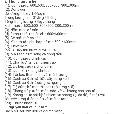
2. Thông tin chi tiết:
CHÍNH
(1). Kích thước: 600x600, 300x600, 300x300mm
(2). Đóng gói:
SÁCH
Số lượng: 4 cái / 1,44sq.m
Trọng lượng tịnh: 31,5kg / thùng
BẢO
Tổng trọng lượng: 32kg / thùng
Kích thước: 600x600, 300x600, 300x300mm
MẬT
(3). Năm màu có sẵn
(4). 8 mẫu ngẫu nhiên cho 600x600mm
(5). Bề mặt mờ có sẵn
(6). Kích thước phù hợp có mờ 600 * 600mm
(7). Thiết kế Ý
(số 8). Hấp thụ nước dưới 0,05%
(9). Màu sắc tươi sáng và đồng đều
(10). Kích thước chính xác
(11). Chất lượng hoàn thiện cao
(12). Độ bền cao và chống nén
(13). Độ thấm không khí tốt
(14). Tái tạo, thân thiện với môi trường
(15). Gạch sứ Boli, vật liệu xây dựng xanh
(16). Gạch sứ Boli là cứng và ngưng tụ
(17). Độ cứng bề mặt rất cao (độ cứng 4-5)
(18). Chống trầy xước, mòn, sốc, vỡ và không cần bảo trì
(19). Không chứa bất kỳ ô nhiễm và phóng xạ, do đó, là một vật
liệu xây dựng thân thiện với môi trường
(20). Chứng nhận: 3C
3. Nguyên liệu và ưu điểm:
Gạch sứ Boli, vật liệu xây dựng xanh