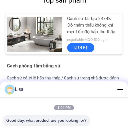
Top sản phẩm
Gạch sứ tái tạo 24x48
Độ thẩm thấu không khí
mịn Tốc độ hấp thụ thấp
negotiable MOQ:500 sgm
LIÊN HỆ
Gạch phòng tắm bằng sứ
Gạch sứ có tỷ lệ hấp thụ thấp / Gạch sứ trong nhà được đánh
bóng
Lisa
Thiết kế thời trang bằng đá cẩm thạch Gạch gốm mộc mạc
Màu be Kích thước 400 * 800 mm
1:04 PM
Gạch lát sàn phòng tắm bằng đá sa thạch cao cấp Độ cứng
cao cấp Chứng nhận 3C
Good day, what product are you looking for?