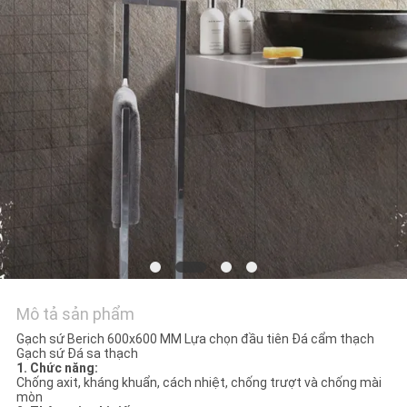
VỚI
CHÚNG
TÔI
YÊU
CẦU
ĐẶT
GIÁ
SƠ
ĐỒ
Mô tả sản phẩm
TRANG
Gạch sứ Berich 600x600 MM Lựa chọn đầu tiên Đá cẩm thạch
Gạch sứ Đá sa thạch
WEB
1. Chức năng:
Chống axit, kháng khuẩn, cách nhiệt, chống trượt và chống mài
mòn