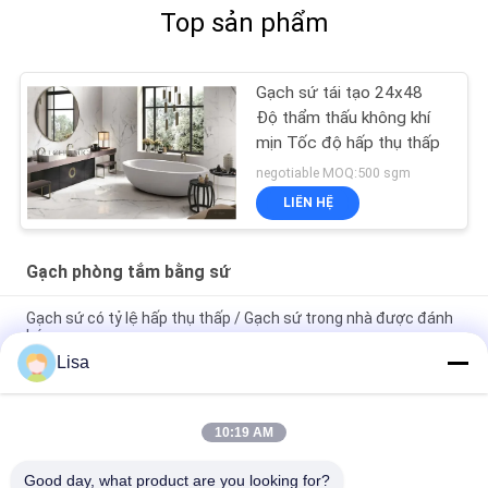
Top sản phẩm
Gạch sứ tái tạo 24x48
Độ thẩm thấu không khí
mịn Tốc độ hấp thụ thấp
negotiable MOQ:500 sgm
LIÊN HỆ
Gạch phòng tắm bằng sứ
Gạch sứ có tỷ lệ hấp thụ thấp / Gạch sứ trong nhà được đánh
bóng
Lisa
Thiết kế thời trang bằng đá cẩm thạch Gạch gốm mộc mạc
Màu be Kích thước 400 * 800 mm
10:19 AM
Gạch lát sàn phòng tắm bằng đá sa thạch cao cấp Độ cứng
cao cấp Chứng nhận 3C
Good day, what product are you looking for?