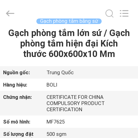
2026
FOSHAN
BOLI
CERAMICS
CO.,LTD..
Gạch phòng tắm bằng sứ
All
Rights
Gạch phòng tắm lớn sứ / Gạch
NHÀ
Reserved.
phòng tắm hiện đại Kích
SẢN
thước 600x600x10 Mm
PHẨM
Nguồn gốc:
Trung Quốc
VIDEO
Hàng hiệu:
BOLI
Chứng nhận:
CERTIFICATE FOR CHINA
VỀ
COMPULSORY PRODUCT
CERTIFICATION
CHÚNG
TÔI
Số mô hình:
MF7625
Số lượng đặt
500 sgm