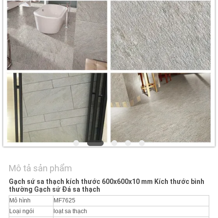
VỚI
CHÚNG
TÔI
YÊU
CẦU
ĐẶT
GIÁ
SƠ
ĐỒ
Mô tả sản phẩm
TRANG
Gạch sứ sa thạch kích thước 600x600x10 mm Kích thước bình
thường Gạch sứ Đá sa thạch
WEB
Mô hình
MF7625
Loại ngói
loạt sa thạch