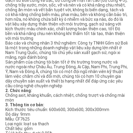
Gạch sứ Boli cứng và đặc, độ cứng bề mặt rất cao (độ cứng 4-5),
chống trầy xước, mòn, sốc, vỡ và nén và có khả năng chịu nhiệt,
chống ăn mòn và vết bẩn tuyệt vời, không bị biến dạng, tách và
có khả năng chống biến màu, phai màu, bền và không cần bảo trì,
hơn nữa, nó không chứa bất kỳ ô nhiễm và bức xạ nào, do đó là
vật liệu xây dựng thân thiện với môi trường, gạch sứ sáng với
kích thước màu chính xác, chất lượng hoàn thiện cao, tốt Độ
bền và khả năng chịu nén không khí thấm tốt tái tạo, thân thiện
với môi trường
Báo cáo và chứng nhận 3 thử nghiệm: Công ty TNHH Gốm sứ Boli
là một trong những doanh nghiệp vật liệu xây dựng lớn nhất ở
Nam Trung Quốc, chúng tôi chủ yếu sản xuất gạch sứ, ngói xi
măng, ngói đánh bóng
Sản phẩm của chúng tôi bán tốt ở thị trường trong nước và
nước ngoài như Châu Âu, Trung Đông, Ai Cập, Nam Phi, Trung Phi,
Ý, Nam và Đông Á, chúng tôi có một đội ngũ nhân viên kỹ thuật
làm việc chăm chỉ và đổi mới, chúng tôi có hơn 10 chuyên gia
dây chuyền sản xuất và thiết bị hạng nhất để đáp ứng các yêu
cầu công nghệ chuyên nghiệp
2. Chức năng:
Chống axit, kháng khuẩn, cách nhiệt, chống trượt và chống mài
mòn
3. Thông tin cơ bản:
Kích thước tiêu chuẩn: 600x600, 300x600, 300x300mm
Độ dày: 9mm
Mẫu: CF7625
Loại ngói: loạt sa thạch
Chất liệu: gốm