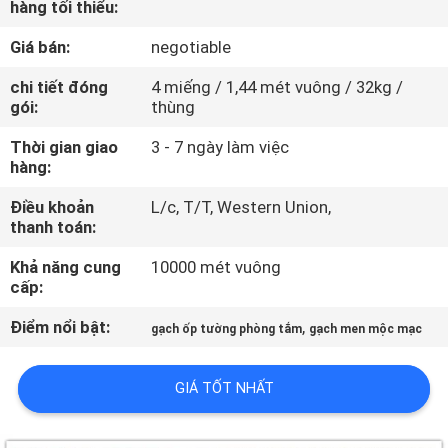
hàng tối thiểu:
CHUYẾN
THAM
Giá bán:
negotiable
QUAN
chi tiết đóng
4 miếng / 1,44 mét vuông / 32kg /
gói:
thùng
NHÀ
MÁY
Thời gian giao
3 - 7 ngày làm việc
hàng:
Điều khoản
L/c, T/T, Western Union,
KIỂM
thanh toán:
SOÁT
Khả năng cung
10000 mét vuông
CHẤT
cấp:
LƯỢNG
Điểm nổi bật:
,
gạch ốp tường phòng tắm
gạch men mộc mạc
LIÊN
GIÁ TỐT NHẤT
HỆ