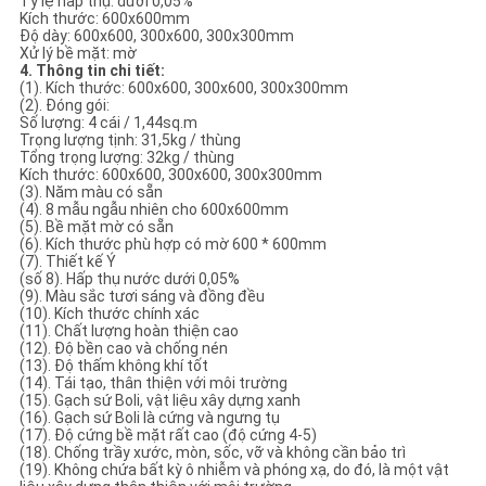
Tỷ lệ hấp thụ: dưới 0,05%
Kích thước: 600x600mm
Độ dày: 600x600, 300x600, 300x300mm
Xử lý bề mặt: mờ
4. Thông tin chi tiết:
(1). Kích thước: 600x600, 300x600, 300x300mm
(2). Đóng gói:
Số lượng: 4 cái / 1,44sq.m
Trọng lượng tịnh: 31,5kg / thùng
Tổng trọng lượng: 32kg / thùng
Kích thước: 600x600, 300x600, 300x300mm
(3). Năm màu có sẵn
(4). 8 mẫu ngẫu nhiên cho 600x600mm
(5). Bề mặt mờ có sẵn
(6). Kích thước phù hợp có mờ 600 * 600mm
(7). Thiết kế Ý
(số 8). Hấp thụ nước dưới 0,05%
(9). Màu sắc tươi sáng và đồng đều
(10). Kích thước chính xác
(11). Chất lượng hoàn thiện cao
(12). Độ bền cao và chống nén
(13). Độ thấm không khí tốt
(14). Tái tạo, thân thiện với môi trường
(15). Gạch sứ Boli, vật liệu xây dựng xanh
(16). Gạch sứ Boli là cứng và ngưng tụ
(17). Độ cứng bề mặt rất cao (độ cứng 4-5)
(18). Chống trầy xước, mòn, sốc, vỡ và không cần bảo trì
(19). Không chứa bất kỳ ô nhiễm và phóng xạ, do đó, là một vật