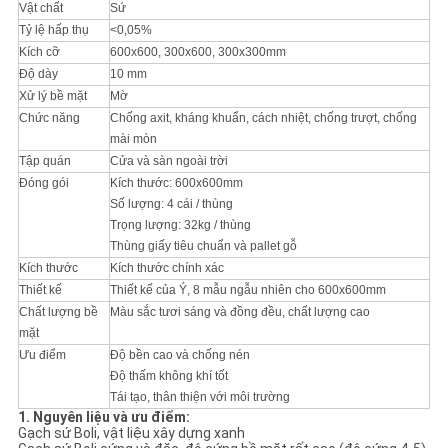
CHÍNH
Vật chất
Sứ
Tỷ lệ hấp thụ
<0,05%
SÁCH
Kích cỡ
600x600, 300x600, 300x300mm
Độ dày
10 mm
BẢO
Xử lý bề mặt
Mờ
MẬT
Chức năng
Chống axit, kháng khuẩn, cách nhiệt, chống trượt, chống
mài mòn
Tập quán
Cửa và sàn ngoài trời
Đóng gói
Kích thước: 600x600mm
Số lượng: 4 cái / thùng
Trọng lượng: 32kg / thùng
Thùng giấy tiêu chuẩn và pallet gỗ
Kích thước
Kích thước chính xác
Thiết kế
Thiết kế của Ý, 8 mẫu ngẫu nhiên cho 600x600mm
Chất lượng bề
Màu sắc tươi sáng và đồng đều, chất lượng cao
mặt
Ưu điểm
Độ bền cao và chống nén
Độ thấm không khí tốt
Tái tạo, thân thiện với môi trường
1. Nguyên liệu và ưu điểm:
Gạch sứ Boli, vật liệu xây dựng xanh