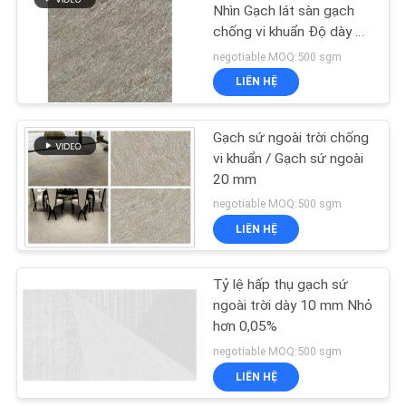
CHÍNH
Nhìn Gạch lát sàn gạch
chống vi khuẩn Độ dày 10
SÁCH
43
Mm
negotiable MOQ:500 sgm
BẢO
LIÊN HỆ
Xi măng Nhìn sứ
MẬT
Gạch sứ ngoài trời chống
vi khuẩn / Gạch sứ ngoài
20 mm
negotiable MOQ:500 sgm
LIÊN HỆ
30
Tỷ lệ hấp thụ gạch sứ
Ngói sứ 24x24
ngoài trời dày 10 mm Nhỏ
hơn 0,05%
negotiable MOQ:500 sgm
LIÊN HỆ