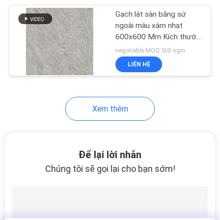
Gạch lát sàn bằng sứ
30
ngoài màu xám nhạt
600x600 Mm Kích thước
Gạch ốp bếp
bằng đá cẩm thạch
negotiable MOQ:500 sgm
LIÊN HỆ
Xem thêm
30
Gạch phòng tắm
Để lại lời nhắn
bằng sứ
Chúng tôi sẽ gọi lại cho bạn sớm!