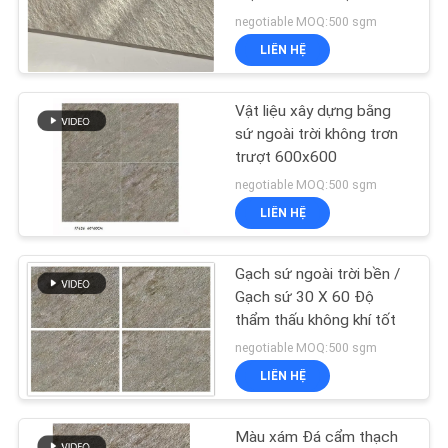
VỚI
negotiable MOQ:500 sgm
CHÚNG
LIÊN HỆ
TÔI
29
Vật liệu xây dựng bằng
Gạch sứ hiệu ứng gỗ
YÊU
sứ ngoài trời không trơn
trượt 600x600
CẦU
negotiable MOQ:500 sgm
ĐẶT
LIÊN HỆ
GIÁ
Gạch sứ ngoài trời bền /
19
SƠ
Gạch sứ 30 X 60 Độ
thẩm thấu không khí tốt
ĐỒ
Thảm sứ
negotiable MOQ:500 sgm
TRANG
LIÊN HỆ
WEB
Màu xám Đá cẩm thạch