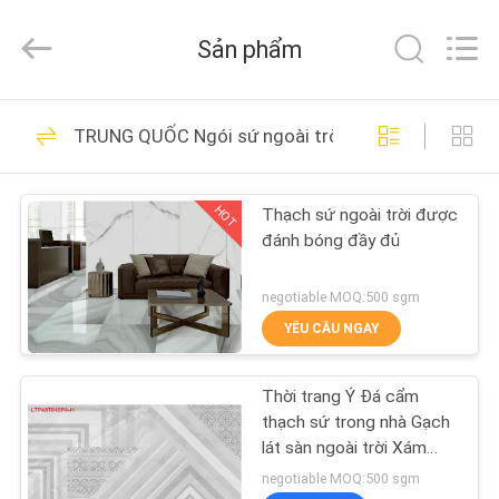
2026
FOSHAN
BOLI
Sản phẩm
CERAMICS
CO.,LTD..
All
Rights
NHÀ
Reserved.
475
TRUNG QUỐC Ngói sứ ngoài trời
Gạch tráng men
SẢN
HOT
Thạch sứ ngoài trời được
PHẨM
đánh bóng đầy đủ
VIDEO
negotiable MOQ:500 sgm
YÊU CẦU NGAY
39
VỀ
Thời trang Ý Đá cẩm
CHÚNG
Đá Nhìn Sứ
thạch sứ trong nhà Gạch
TÔI
lát sàn ngoài trời Xám
Kích thước 400x800 Mm
negotiable MOQ:500 sgm