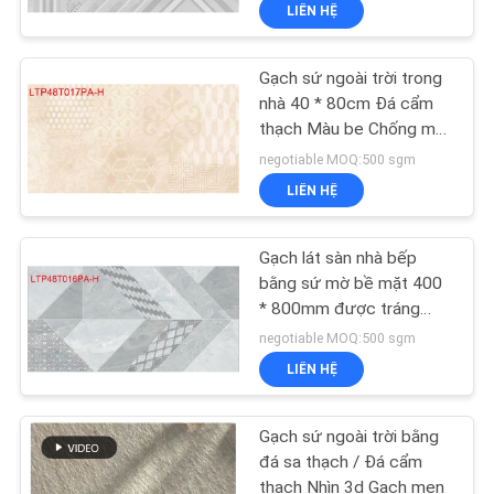
CHUYẾN
LIÊN HỆ
THAM
Gạch sứ ngoài trời trong
QUAN
115
nhà 40 * 80cm Đá cẩm
NHÀ
thạch Màu be Chống mài
Gạch sứ hiện đại
mòn
MÁY
negotiable MOQ:500 sgm
LIÊN HỆ
KIỂM
Gạch lát sàn nhà bếp
SOÁT
bằng sứ mờ bề mặt 400
CHẤT
* 800mm được tráng
44
men
negotiable MOQ:500 sgm
LƯỢNG
LIÊN HỆ
Gạch nhìn sứ
LIÊN
Gạch sứ ngoài trời bằng
HỆ
đá sa thạch / Đá cẩm
thạch Nhìn 3d Gạch men