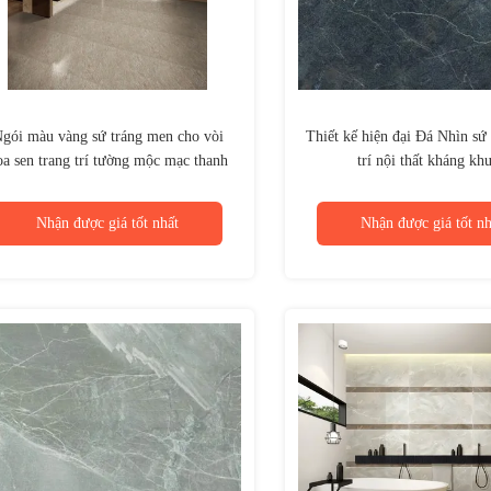
gói màu vàng sứ tráng men cho vòi
Thiết kế hiện đại Đá Nhìn sứ
oa sen trang trí tường mộc mạc thanh
trí nội thất kháng kh
lịch
Nhận được giá tốt nhất
Nhận được giá tốt nh