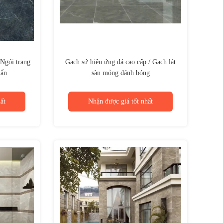
 Ngói trang
Gạch sứ hiệu ứng đá cao cấp / Gạch lát
uẩn
sàn mỏng đánh bóng
ất
Nhận được giá tốt nhất