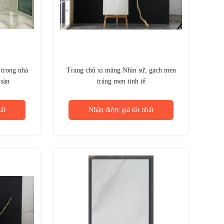
 trong nhà
Trang chủ xi măng Nhìn sứ, gạch men
 sàn
tráng men tinh tế
ất
Nhận được giá tốt nhất