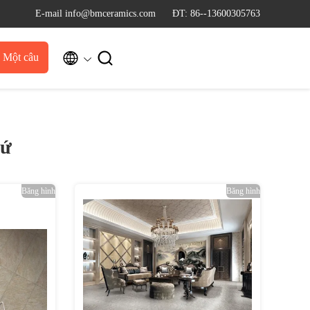
E-mail info@bmceramics.com
ĐT: 86--13600305763


u Một câu
dẫn
Sứ
Băng hình
Băng hình