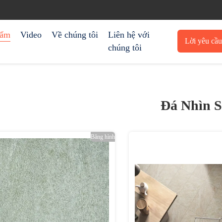
hẩm
Video
Về chúng tôi
Liên hệ với
Lời yêu cầ
chúng tôi
trích 
Đá Nhìn 
Băng hình