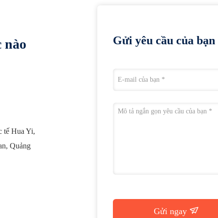
Gửi yêu cầu của bạn 
c nào
c tế Hua Yi,
an, Quảng
Gửi ngay