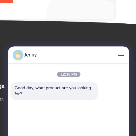
Jenny
12:36 PM
ện
Good day, what product are you looking 
Lời yêu cầu Một câu trích dẫn
for?
án
ĐT: 86--13600305763



