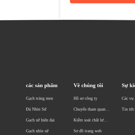
các sản phẩm
Về chúng tôi
Sự ki
Gạch tráng men
Hồ sơ công ty
Các vụ 
Đá Nhìn Sứ
Chuyến tham quan n
Tin tức
hà máy
Gạch sứ hiện đại
Kiểm soát chất lượn
g
Gạch nhìn sứ
Sơ đồ trang web