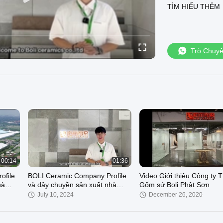
TÌM HIỂU THÊM
Trò Chuy
00:14
01:36
ofile
BOLI Ceramic Company Profile
Video Giới thiệu Công ty
hà
và dây chuyền sản xuất nhà
Gốm sứ Boli Phật Sơn
máy
July 10, 2024
December 26, 2020