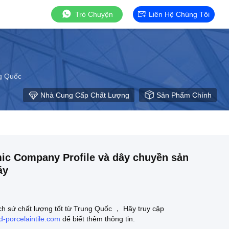
Trò Chuyện
Liên Hệ Chúng Tôi
g Quốc
Nhà Cung Cấp Chất Lượng
Sản Phẩm Chính
ic Company Profile và dây chuyền sản
áy
h sứ chất lượng tốt từ Trung Quốc ， Hãy truy cập
d-porcelaintile.com
để biết thêm thông tin.