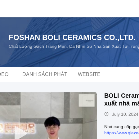
FOSHAN BOLI CERAMICS CO.,LTD.
Chất Lượng Gạch Tráng Men, Đá Nhìn Sứ Nhà Sản Xuất Từ Trun
DEO
DANH SÁCH PHÁT
WEBSITE
BOLI Ceram
xuất nhà m
July 10, 2024
Nhà cung cấp gạc
https://www.glaze