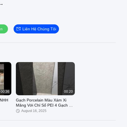
 →
ện
Liên Hệ Chúng Tôi
00:36
00:20
 TNHH
Gạch Porcelain Màu Xám Xi
Măng Với Chỉ Số PEI 4 Gạch Lát
Nền Hiện Đại Ngoài Trời
August 16, 2025