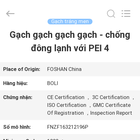
-
2026
FOSHAN
BOLI
Gạch tráng men
CERAMICS
CO.,LTD..
Gạch gạch gạch gạch - chống
NHÀ
All
Rights
Reserved.
đông lạnh với PEI 4
SẢN
PHẨM
Place of Origin:
FOSHAN China
Hàng hiệu:
BOLI
VIDEO
Chứng nhận:
CE Certification ， 3C Certification ，
ISO Certification ，GMC Certificate
Of Registration ，Inspection Report
VỀ
Số mô hình:
FNZF163212196P
CHÚNG