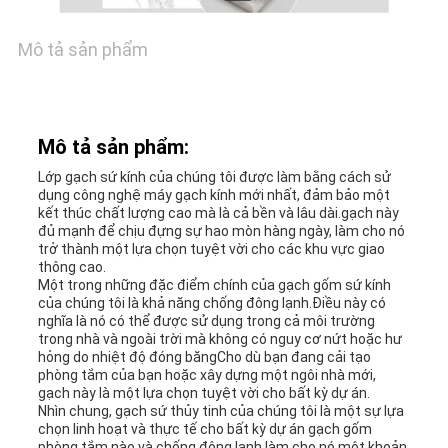
GIÁ
Mô tả sản phẩm
SƠ
ĐỒ
Mô tả sản phẩm:
TRANG
Lớp gạch sứ kính của chúng tôi được làm bằng cách sử
dụng công nghệ máy gạch kính mới nhất, đảm bảo một
WEB
kết thúc chất lượng cao mà là cả bền và lâu dài.gạch này
đủ mạnh để chịu đựng sự hao mòn hàng ngày, làm cho nó
trở thành một lựa chọn tuyệt vời cho các khu vực giao
thông cao.
CHÍNH
Một trong những đặc điểm chính của gạch gốm sứ kính
của chúng tôi là khả năng chống đông lạnh.Điều này có
SÁCH
nghĩa là nó có thể được sử dụng trong cả môi trường
trong nhà và ngoài trời mà không có nguy cơ nứt hoặc hư
hỏng do nhiệt độ đóng băngCho dù bạn đang cải tạo
BẢO
phòng tắm của bạn hoặc xây dựng một ngôi nhà mới,
gạch này là một lựa chọn tuyệt vời cho bất kỳ dự án.
MẬT
Nhìn chung, gạch sứ thủy tinh của chúng tôi là một sự lựa
chọn linh hoạt và thực tế cho bất kỳ dự án gạch gốm
phòng tắm nào.và chống đông lạnh làm cho nó một khoản