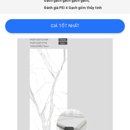
,
LƯỢNG
Gạch gạch gạch gạch gạch
Đánh giá PEI 4 Gạch gốm thủy tinh
LIÊN
GIÁ TỐT NHẤT
HỆ
VỚI
CHÚNG
TÔI
YÊU
CẦU
ĐẶT