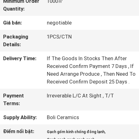
TÔI
Minimum Order
1000㎡
Quantity:
Giá bán:
negotiable
CHUYẾN
Packaging
1PCS/CTN
THAM
Details:
QUAN
Delivery Time:
If The Goods In Stocks Then After
NHÀ
Received Confirm Payment 7 Days , If
Need Arrange Produce , Then Need To
MÁY
Received Confirm Deposit 25 Days .
Payment
Irreverable L/C At Sight , T/T
KIỂM
Terms:
SOÁT
Supply Ability:
Boli Ceramics
CHẤT
Điểm nổi bật:
,
Gạch gốm kính chống đông lạnh