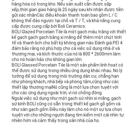
hàng hóa có trong kho. Nếu sản xuất cần được sắp
xếp,thời gian giao hàng là 25 ngày sau khi nhận được tiền
gửi xác nhậnCác điều khoản thanh toán bao gồm L / C
không thể đảo ngược tại chỗ và T / T, và khả năng cung
cấp được cung cấp bởi Boli Ceramics.
BOLI Glazed Porcelain Tile là một gạch màu trắng với thiết
kế gạch gạch gạch bằng xi măng để thêm một chút tinh
tế và thanh lịch cho bất kỳ không gian nào.Đánh giá PEI 4
đảm bảo rằng nó phù hợp cho cả việc sử dụng nhà ở và
thương mại, và kích thước của nó là 800 * 2600mm làm
cho nó hoàn hảo cho không gian lớn.
BOLI Glassed Porcelain Tile là một sản phẩm linh hoạt có
thể được sử dụng trong nhiều ứng dụng khác nhau. Nó lý
tưởng để sử dụng trong môi trường dân cư, chẳng hạn
như phòng khách, nhà bếp và phòng tắm,cũng như các
thiết lập thương mạiNó cũng là một lựa chọn tuyệt vời
cho các ứng dụng ngoài trời, vì nó chống đông.
Ngoài việc sử dụng như một gạch sứ nhìn xi măng, gạch
sứ kính BOLI cũng có sẵn trong thiết kế gạch gỗ gốm và
như sàn gạch gốm.Điều này làm cho nó một sự lựa chọn
tuyệt vời cho những người đang tìm kiếm một cái nhìn tự
nhiên hơn và cảm thấy trong sàn nhà của họ.