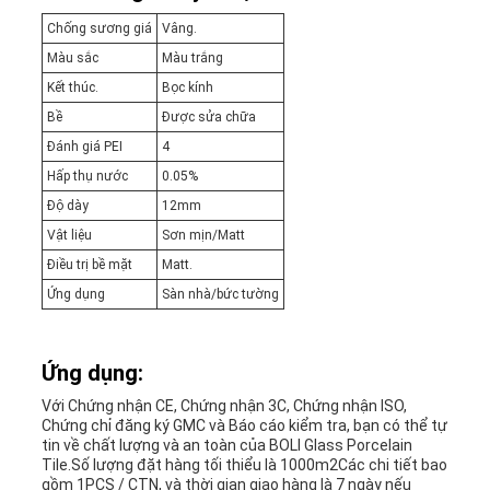
Chống sương giá
Vâng.
Màu sắc
Màu trắng
Kết thúc.
Bọc kính
Bề
Được sửa chữa
Đánh giá PEI
4
Hấp thụ nước
0.05%
Độ dày
12mm
Vật liệu
Sơn mịn/Matt
Điều trị bề mặt
Matt.
Ứng dụng
Sàn nhà/bức tường
Ứng dụng:
Với Chứng nhận CE, Chứng nhận 3C, Chứng nhận ISO,
Chứng chỉ đăng ký GMC và Báo cáo kiểm tra, bạn có thể tự
tin về chất lượng và an toàn của BOLI Glass Porcelain
Tile.Số lượng đặt hàng tối thiểu là 1000m2Các chi tiết bao
gồm 1PCS / CTN, và thời gian giao hàng là 7 ngày nếu