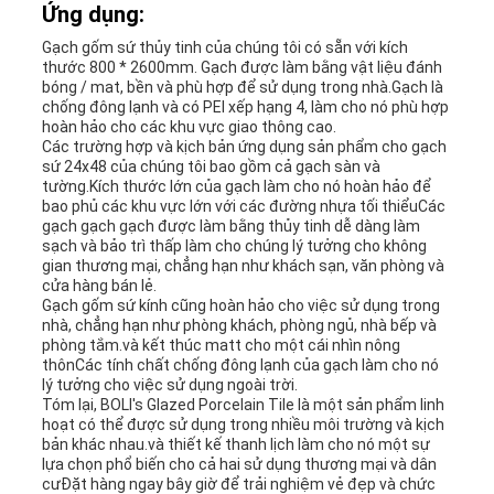
Ứng dụng:
Gạch gốm sứ thủy tinh của chúng tôi có sẵn với kích
thước 800 * 2600mm. Gạch được làm bằng vật liệu đánh
bóng / mat, bền và phù hợp để sử dụng trong nhà.Gạch là
chống đông lạnh và có PEI xếp hạng 4, làm cho nó phù hợp
hoàn hảo cho các khu vực giao thông cao.
Các trường hợp và kịch bản ứng dụng sản phẩm cho gạch
sứ 24x48 của chúng tôi bao gồm cả gạch sàn và
tường.Kích thước lớn của gạch làm cho nó hoàn hảo để
bao phủ các khu vực lớn với các đường nhựa tối thiểuCác
gạch gạch gạch được làm bằng thủy tinh dễ dàng làm
sạch và bảo trì thấp làm cho chúng lý tưởng cho không
gian thương mại, chẳng hạn như khách sạn, văn phòng và
cửa hàng bán lẻ.
Gạch gốm sứ kính cũng hoàn hảo cho việc sử dụng trong
nhà, chẳng hạn như phòng khách, phòng ngủ, nhà bếp và
phòng tắm.và kết thúc matt cho một cái nhìn nông
thônCác tính chất chống đông lạnh của gạch làm cho nó
lý tưởng cho việc sử dụng ngoài trời.
Tóm lại, BOLI's Glazed Porcelain Tile là một sản phẩm linh
hoạt có thể được sử dụng trong nhiều môi trường và kịch
bản khác nhau.và thiết kế thanh lịch làm cho nó một sự
lựa chọn phổ biến cho cả hai sử dụng thương mại và dân
cưĐặt hàng ngay bây giờ để trải nghiệm vẻ đẹp và chức