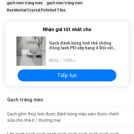
gạch men tráng men
gạch men tráng men
Residential Crystal Polished Tiles
Nhận giá tốt nhất cho
Gạch đánh bóng tinh thể chống
đông lạnh PEI xếp hạng 4 Đối với
khu dân cư / thương mại 1200 *
2800MM
MOQ：
1000㎡
Tiếp tục
Gạch tráng men
Gạch gốm thủy tinh được đánh bóng màu xám được chỉnh
sửa cho nhà ở / thương mại