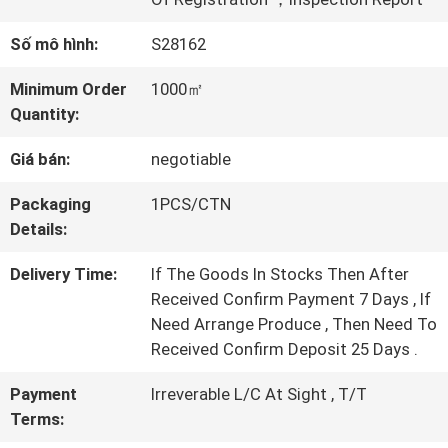
TÔI
Số mô hình:
S28162
CHUYẾN
Minimum Order
1000㎡
Quantity:
THAM
Giá bán:
negotiable
QUAN
Packaging
1PCS/CTN
NHÀ
Details:
MÁY
Delivery Time:
If The Goods In Stocks Then After
Received Confirm Payment 7 Days , If
KIỂM
Need Arrange Produce , Then Need To
Received Confirm Deposit 25 Days .
SOÁT
Payment
Irreverable L/C At Sight , T/T
CHẤT
Terms: