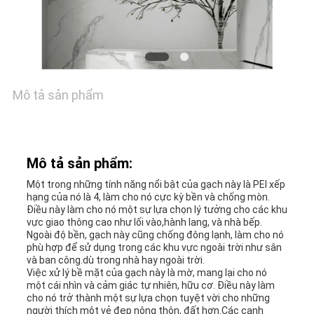
GIÁ
SƠ
ĐỒ
Mô tả sản phẩm
TRANG
WEB
Mô tả sản phẩm:
Một trong những tính năng nổi bật của gạch này là PEI xếp
CHÍNH
hạng của nó là 4, làm cho nó cực kỳ bền và chống mòn.
Điều này làm cho nó một sự lựa chọn lý tưởng cho các khu
SÁCH
vực giao thông cao như lối vào,hành lang, và nhà bếp.
Ngoài độ bền, gạch này cũng chống đông lạnh, làm cho nó
phù hợp để sử dụng trong các khu vực ngoài trời như sân
BẢO
và ban công.dù trong nhà hay ngoài trời.
Việc xử lý bề mặt của gạch này là mờ, mang lại cho nó
MẬT
một cái nhìn và cảm giác tự nhiên, hữu cơ. Điều này làm
cho nó trở thành một sự lựa chọn tuyệt vời cho những
người thích một vẻ đẹp nông thôn, đất hơn.Các cạnh