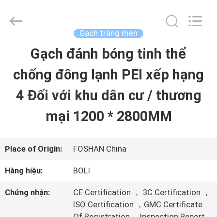
-
2026
FOSHAN
BOLI
Gạch tráng men
CERAMICS
CO.,LTD..
Gạch đánh bóng tinh thể
NHÀ
All
Rights
Reserved.
chống đông lạnh PEI xếp hạng
SẢN
4 Đối với khu dân cư / thương
PHẨM
mại 1200 * 2800MM
VIDEO
Place of Origin:
FOSHAN China
Hàng hiệu:
BOLI
VỀ
Chứng nhận:
CE Certification ， 3C Certification ，
CHÚNG
ISO Certification ，GMC Certificate
Of Registration ，Inspection Report