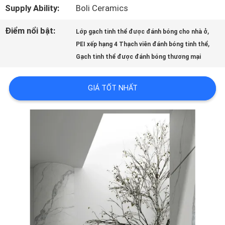
LƯỢNG
Supply Ability:
Boli Ceramics
Điểm nổi bật:
,
Lớp gạch tinh thể được đánh bóng cho nhà ở
LIÊN
,
PEI xếp hạng 4 Thạch viên đánh bóng tinh thể
Gạch tinh thể được đánh bóng thương mại
HỆ
VỚI
GIÁ TỐT NHẤT
CHÚNG
TÔI
YÊU
CẦU
ĐẶT