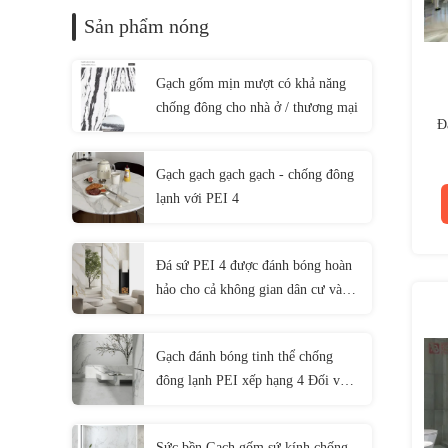
Sản phẩm nóng
Gạch gốm mịn mượt có khả năng
chống đông cho nhà ở / thương mại
Đ
Gạch gạch gạch gạch - chống đông
lạnh với PEI 4
Đá sứ PEI 4 được đánh bóng hoàn
hảo cho cả không gian dân cư và
thương mại
Gạch đánh bóng tinh thể chống
đông lạnh PEI xếp hạng 4 Đối với
khu dân cư / thương mại 1200 *
2800MM
Sức bền Gạch gốm sứ kính chống