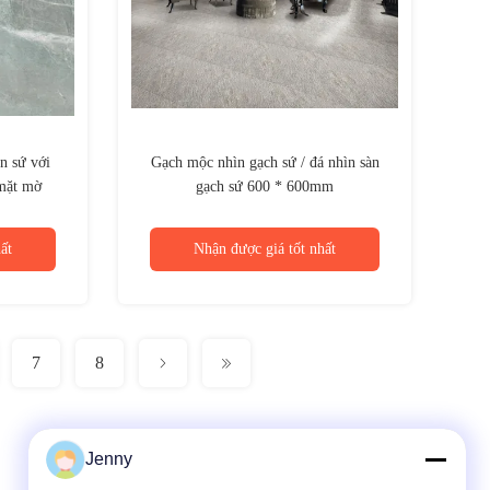
n sứ với
Gạch mộc nhìn gạch sứ / đá nhìn sàn
 mặt mờ
gạch sứ 600 * 600mm
ất
Nhận được giá tốt nhất
7
8
Jenny