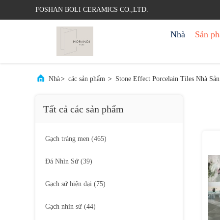
FOSHAN BOLI CERAMICS CO.,LTD.
Nhà
Sản p
Nhà
>
các sản phẩm
>
Stone Effect Porcelain Tiles Nhà Sả
Tất cả các sản phẩm
Gạch tráng men
(465)
Đá Nhìn Sứ
(39)
Gạch sứ hiện đại
(75)
Gạch nhìn sứ
(44)