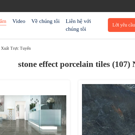
hẩm
Video
Về chúng tôi
Liên hệ với
Lời yêu cầ
chúng tôi
trích 
n Xuất Trực Tuyến
stone effect porcelain tiles (107)