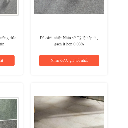
rường thân
Đá cách nhiệt Nhìn sứ Tỷ lệ hấp thụ
mịn
gạch ít hơn 0,05%
ất
Nhận được giá tốt nhất