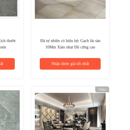
ích thước
Đá tự nhiên có hiệu lực Gạch lát sàn
 nén
10Mm Xám nhạt Độ cứng cao
ất
Nhận được giá tốt nhất
Video