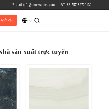
E-mail info@bmceramics.com
ĐT: 86-757-82729132


u Một câu
dẫn
Nhà sản xuất trực tuyến