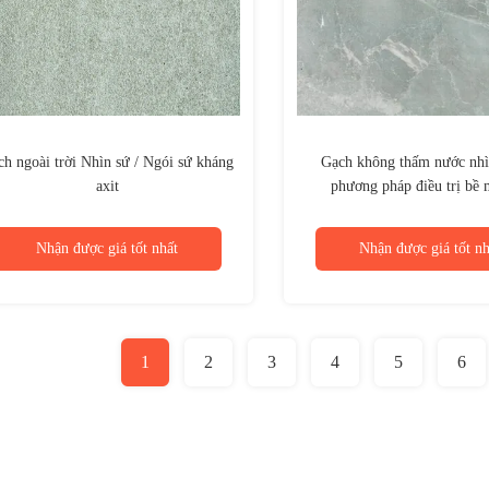
h ngoài trời Nhìn sứ / Ngói sứ kháng
Gạch không thấm nước nhì
axit
phương pháp điều trị bề
Nhận được giá tốt nhất
Nhận được giá tốt nh
1
2
3
4
5
6