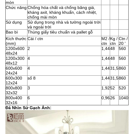
mòn
Chức năng
Chống hóa chất và chống băng giá,
kháng axit, kháng khuẩn, cách nhiệt,
chống mài mòn
Sử dụng
Sử dụng trong nhà và tường ngoài trời
và ngoài trời
Bao bì
Thùng giấy tiêu chuẩn và pallet gỗ
Kích thước
Cái / ctn
M2 /
Kg /
Ctn /
(mm)
ctn
ctn
20 '
1200x600
2
1,44
48
560
48x24
1200x300
4
1,44
48
560
48x12
600x600
4
1,44
31,5
860
24x24
600x300
số 8
1,44
31,5
860
12x24
800x800
3
1,92
52
520
32x32
800x400
6
0,96
26
1040
32x16
Đá Nhìn Sứ Gạch Ảnh: