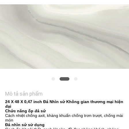
VỚI
CHÚNG
TÔI
YÊU
CẦU
ĐẶT
GIÁ
SƠ
Mô tả sản phẩm
ĐỒ
24 X 48 X 0,47 inch Đá Nhìn sứ Không gian thương mại hiện
TRANG
đại
Chức năng ốp đá sứ
WEB
Cách nhiệt chống axit, kháng khuẩn chống trơn trượt, chống mài
mòn
Đá nhìn sứ sử dụng