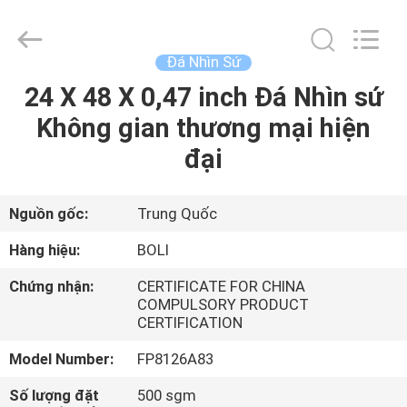
2026
FOSHAN
BOLI
CERAMICS
CO.,LTD..
Đá Nhìn Sứ
All
Rights
24 X 48 X 0,47 inch Đá Nhìn sứ
NHÀ
Reserved.
Không gian thương mại hiện
SẢN
đại
PHẨM
Nguồn gốc:
Trung Quốc
VIDEO
Hàng hiệu:
BOLI
Chứng nhận:
CERTIFICATE FOR CHINA
VỀ
COMPULSORY PRODUCT
CERTIFICATION
CHÚNG
TÔI
Model Number:
FP8126A83
Số lượng đặt
500 sgm