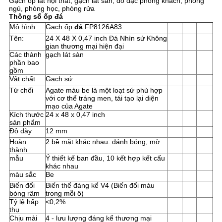
Gạch ốp lát nội thất, gạch lát sàn, đồ đạc phòng khách, phòng
CHÍNH
ngủ, phòng học, phòng rửa
Thông số ốp đá
SÁCH
Mô hình
Gạch ốp
đá
FP8126A83
BẢO
Tên:
24 X 48 X 0,47 inch Đá Nhìn sứ Không
gian thương mại hiện đại
MẬT
Các thành
gạch lát sàn
phần bao
gồm
Vật chất
Gạch sứ
Từ chối
Agate màu be là một loạt sứ phù hợp
với cơ thể tráng men, tái tạo lại diện
mạo của Agate
Kích thước
24 x 48 x 0,47 inch
sản phẩm
Độ dày
12 mm
Hoàn
2 bề mặt khác nhau: đánh bóng, mờ
thành
mẫu
Ý thiết kế ban đầu, 10 kết hợp kết cấu
khác nhau
màu sắc
Be
Biến đổi
Biến thể đáng kể V4 (Biến đổi màu
bóng râm
trong mỗi ô)
Tỷ lệ hấp
<0,2%
thụ
Chịu mài
4 - lưu lượng đáng kể thương mại