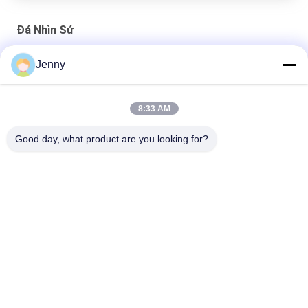
Đá Nhìn Sứ
Gạch ngoài trời Nhìn sứ / Ngói sứ kháng axit
Jenny
30 X 60 CM Đá sa thạch Nhìn sứ Gạch tráng men Hỗ trợ vật
liệu xây dựng
8:33 AM
Gạch mộc nhìn gạch sứ / đá nhìn sàn gạch sứ 600 * 600mm
Good day, what product are you looking for?
Danh mục phổ biến
Tất cả
các
Gạch Tráng Men
Đá Nhìn Sứ
Gạch Sứ Hiện Đại
Gạch Nhìn Sứ
Gạch Sứ Hiệu Ứng Gỗ
Thảm Sứ