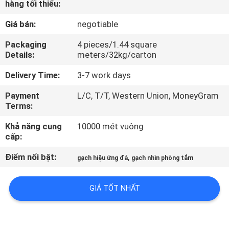
hàng tối thiểu:
CHUYẾN
THAM
Giá bán:
negotiable
QUAN
Packaging
4 pieces/1.44 square
Details:
meters/32kg/carton
NHÀ
MÁY
Delivery Time:
3-7 work days
Payment
L/C, T/T, Western Union, MoneyGram
Terms:
KIỂM
SOÁT
Khả năng cung
10000 mét vuông
cấp:
CHẤT
Điểm nổi bật:
,
LƯỢNG
gạch hiệu ứng đá
gạch nhìn phòng tắm
GIÁ TỐT NHẤT
LIÊN
HỆ