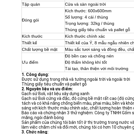
Tập quán
Cửa và sàn ngoài trời
Kích thước: 600x600mm
Số lượng: 4 cái / thùng
Đóng gói
Trọng lượng: 32kg / thùng
Thùng giấy tiêu chuẩn và pallet gỗ
Kích thước
Kích thước chính xác
Thiết kế
Thiết kế của Ý, 8 mẫu ngẫu nhiên
Chất lượng bề mặt
Màu sắc tươi sáng và đồng đều, chấ
Độ bền cao và chống nén
Ưu điểm
Độ thấm không khí tốt
Tái tạo, thân thiện với môi trường
1. Công dụng:
Được sử dụng trong nhà và tường ngoài trời và ngoài trời
Thùng giấy tiêu chuẩn và pallet gỗ
2. Nguyên liệu và ưu điểm:
Gạch sứ Boli, vật liệu xây dựng xanh
Gạch sứ Boli cứng và đặc, độ cứng bề mặt rất cao (độ cứng 
tách và có khả năng chống biến màu, phai màu, bền và không
sáng với kích thước màu chính xác, chất lượng hoàn thiện c
Báo cáo và chứng nhận 3 thử nghiệm: Công ty TNHH Gốm sứ 
măng, ngói đánh bóng
Sản phẩm của chúng tôi bán tốt ở thị trường trong nước và
làm việc chăm chỉ và đổi mới, chúng tôi có hơn 10 chuyên 
3. Chức năng: