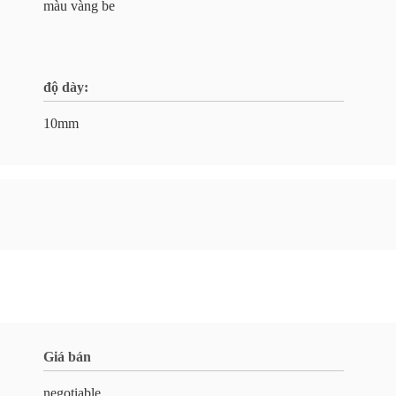
màu vàng be
độ dày:
10mm
Giá bán
negotiable