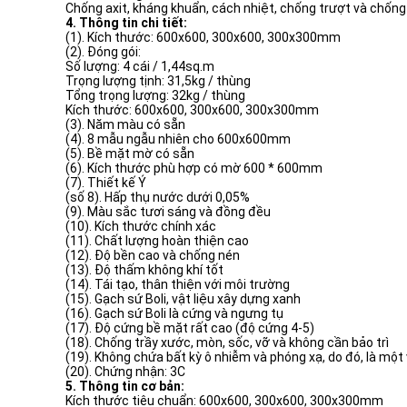
Chống axit, kháng khuẩn, cách nhiệt, chống trượt và chốn
4. Thông tin chi tiết:
(1). Kích thước: 600x600, 300x600, 300x300mm
(2). Đóng gói:
Số lượng: 4 cái / 1,44sq.m
Trọng lượng tịnh: 31,5kg / thùng
Tổng trọng lượng: 32kg / thùng
Kích thước: 600x600, 300x600, 300x300mm
(3). Năm màu có sẵn
(4). 8 mẫu ngẫu nhiên cho 600x600mm
(5). Bề mặt mờ có sẵn
(6). Kích thước phù hợp có mờ 600 * 600mm
(7). Thiết kế Ý
(số 8). Hấp thụ nước dưới 0,05%
(9). Màu sắc tươi sáng và đồng đều
(10). Kích thước chính xác
(11). Chất lượng hoàn thiện cao
(12). Độ bền cao và chống nén
(13). Độ thấm không khí tốt
(14). Tái tạo, thân thiện với môi trường
(15). Gạch sứ Boli, vật liệu xây dựng xanh
(16). Gạch sứ Boli là cứng và ngưng tụ
(17). Độ cứng bề mặt rất cao (độ cứng 4-5)
(18). Chống trầy xước, mòn, sốc, vỡ và không cần bảo trì
(19). Không chứa bất kỳ ô nhiễm và phóng xạ, do đó, là một 
(20). Chứng nhận: 3C
5. Thông tin cơ bản:
Kích thước tiêu chuẩn: 600x600, 300x600, 300x300mm