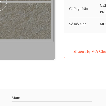
CE
Chứng nhận
PR
Số mô hình
MC
Liên Hệ Với Chú
Màu: