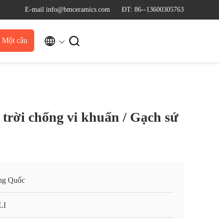
E-mail info@bmceramics.com
ĐT: 86--13600305763


u Một câu
dẫn
 trời chống vi khuẩn / Gạch sứ
ng Quốc
LI