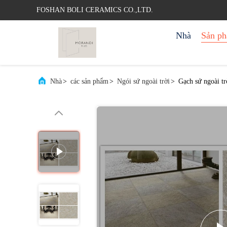
FOSHAN BOLI CERAMICS CO.,LTD.
Nhà
Sản p
Nhà
>
các sản phẩm
>
Ngói sứ ngoài trời
>
Gạch sứ ngoài t