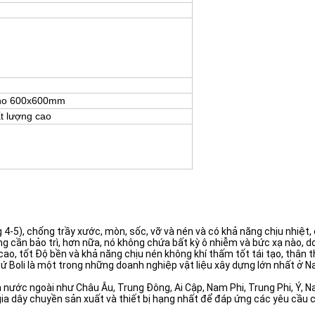
 cho 600x600mm
t lượng cao
4-5), chống trầy xước, mòn, sốc, vỡ và nén và có khả năng chịu nhiệt, 
 cần bảo trì, hơn nữa, nó không chứa bất kỳ ô nhiễm và bức xạ nào, do 
ao, tốt Độ bền và khả năng chịu nén không khí thấm tốt tái tạo, thân t
Boli là một trong những doanh nghiệp vật liệu xây dựng lớn nhất ở Na
 nước ngoài như Châu Âu, Trung Đông, Ai Cập, Nam Phi, Trung Phi, Ý, N
gia dây chuyền sản xuất và thiết bị hạng nhất để đáp ứng các yêu cầu