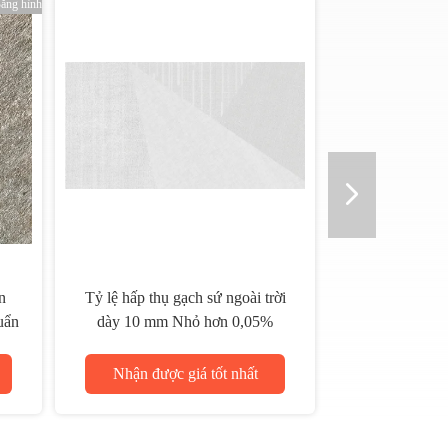
Gạch ốp tường Tây Ban Nha sứ
ngoài trời Frost Proof sứ kích
thước 400x800 Mm
Nhận được giá tốt nhất