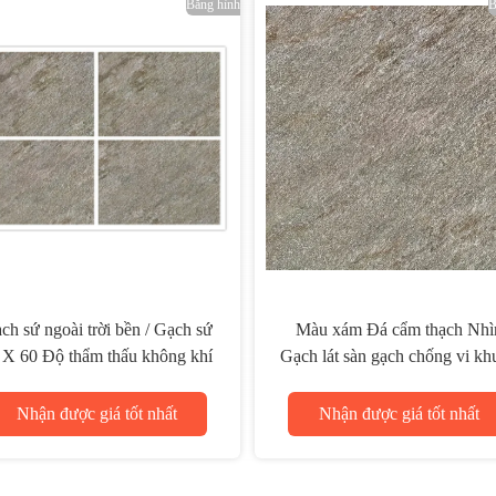
Băng hình
bằng sứ ngoài màu
Gạch sứ siêu trắng cho tường
00x600 Mm Kích
ngoại thất Tấm tường tắm
 đá cẩm thạch
300x600 mm
 giá tốt nhất
Nhận được giá tốt nhất