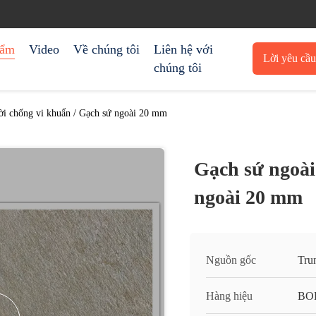
hẩm
Video
Về chúng tôi
Liên hệ với
Lời yêu cầ
chúng tôi
trích 
rời chống vi khuẩn / Gạch sứ ngoài 20 mm
Gạch sứ ngoài
ngoài 20 mm
Nguồn gốc
Tru
Hàng hiệu
BO