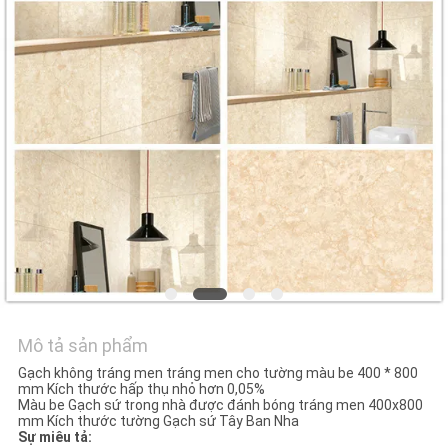
VỚI
CHÚNG
TÔI
YÊU
CẦU
ĐẶT
GIÁ
SƠ
ĐỒ
Mô tả sản phẩm
TRANG
Gạch không tráng men tráng men cho tường màu be 400 * 800
mm Kích thước hấp thụ nhỏ hơn 0,05%
WEB
Màu be Gạch sứ trong nhà được đánh bóng tráng men 400x800
mm Kích thước tường Gạch sứ Tây Ban Nha
Sự miêu tả: