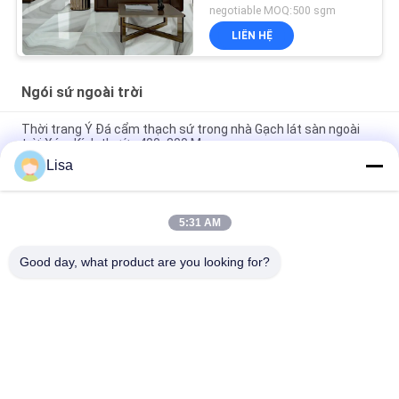
negotiable MOQ:500 sgm
LIÊN HỆ
Ngói sứ ngoài trời
Thời trang Ý Đá cẩm thạch sứ trong nhà Gạch lát sàn ngoài
trời Xám Kích thước 400x800 Mm
Lisa
Gạch sứ ngoài trời trong nhà 40 * 80cm Đá cẩm thạch Màu be
Chống mài mòn
5:31 AM
Gạch lát sàn nhà bếp bằng sứ mờ bề mặt 400 * 800mm được
tráng men
Good day, what product are you looking for?
Danh mục phổ biến
Tất cả
các
Gạch Tráng Men
Đá Nhìn Sứ