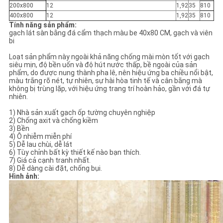
200x800
12
1,92
35
810
400x800
12
1,92
35
810
Tính năng sản phẩm:
gạch lát sàn bằng đá cẩm thạch màu be 40x80 CM, gạch và viên
bi
Loạt sản phẩm này ngoài khả năng chống mài mòn tốt với gạch
siêu mịn, độ bền uốn và độ hút nước thấp, bề ngoài của sản
phẩm, do được nung thành pha lê, nên hiệu ứng ba chiều nổi bật,
màu trắng rõ nét, tự nhiên, sự hài hòa tinh tế và cân bằng mà
không bị trùng lặp, với hiệu ứng trang trí hoàn hảo, gần với đá tự
nhiên.
1) Nhà sản xuất gạch ốp tường chuyên nghiệp
2) Chống axit và chống kiềm
3) Bền
4) Ô nhiễm miễn phí
5) Dễ lau chùi, dễ lát
6) Tùy chỉnh bất kỳ thiết kế nào bạn thích.
7) Giá cả cạnh tranh nhất.
8) Dễ dàng cài đặt, chống bụi.
Hình ảnh: