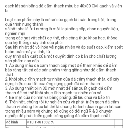
CHÍNH
gạch lát sàn bằng đá cẩm thạch màu be 40x80 CM, gạch và viên
bi
SÁCH
Loạt sản phẩm này là cơ sở của gạch lát sàn trong bột, trong
BẢO
quá trình nung thành
số bột pha lê frit nướng là một loại nâng cấp; chọn nguyên liệu,
MẬT
nghiền mịn
trong các hạt vật chất cơ thể, cho công thức khoa học, thông
qua hệ thống máy tính của phôi
Sau khi nhiệt độ vôi hóa vải ngẫu nhiên và áp suất cao, kiểm soát
hoàn toàn máy vi tính, từ
quy trình sản xuất của một quyết định cơ bản cho chất lượng
sản phẩm cao cấp.
1. Áp dụng mẫu đá cẩm thạch cấp một để tham khảo để đảm
bảo rằng tất cả các sản phẩm trông giống như đá cẩm thạch
thật.
2. Khôi phục tĩnh mạch tự nhiên của đá cẩm thạch thật, để xây
dựng hiệu quả tốt của ứng dụng gạch đá cẩm thạch.
3. Áp dụng thiết bị in 3D mới nhất để sản xuất gạch đá cẩm
thạch để có thể Khôi phục tĩnh mạch tự nhiên của nó.
4. Bề mặt của nó mịn và bằng phẳng, dễ lau chùi và bảo trì
6. Trên hết, chúng tôi tự nghiên cứu và phát triển gạch đá cẩm
thạch vì chúng tôi có lợi thế là chúng tôi kinh doanh gạch lát sàn
trong nhiều năm và chúng tôi cũng có đội ngũ R & D chuyên
nghiệp để phát triển gạch trông giống đá cẩm thạch nhất.
Mô hình
M1LTP48T002PA