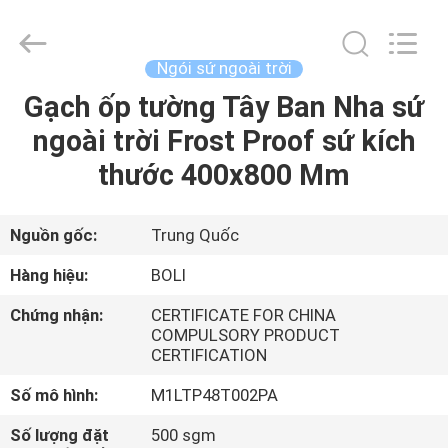
2026
FOSHAN
BOLI
CERAMICS
CO.,LTD..
Ngói sứ ngoài trời
All
Rights
Gạch ốp tường Tây Ban Nha sứ
NHÀ
Reserved.
ngoài trời Frost Proof sứ kích
SẢN
thước 400x800 Mm
PHẨM
Nguồn gốc:
Trung Quốc
VIDEO
Hàng hiệu:
BOLI
Chứng nhận:
CERTIFICATE FOR CHINA
VỀ
COMPULSORY PRODUCT
CERTIFICATION
CHÚNG
TÔI
Số mô hình:
M1LTP48T002PA
Số lượng đặt
500 sgm