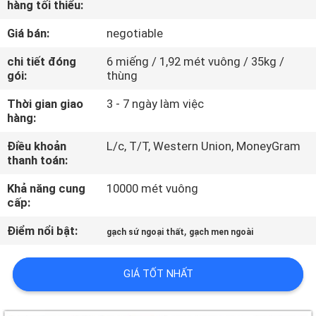
hàng tối thiểu:
CHUYẾN
THAM
Giá bán:
negotiable
QUAN
chi tiết đóng
6 miếng / 1,92 mét vuông / 35kg /
gói:
thùng
NHÀ
MÁY
Thời gian giao
3 - 7 ngày làm việc
hàng:
Điều khoản
L/c, T/T, Western Union, MoneyGram
KIỂM
thanh toán:
SOÁT
Khả năng cung
10000 mét vuông
CHẤT
cấp:
LƯỢNG
Điểm nổi bật:
,
gạch sứ ngoại thất
gạch men ngoài
LIÊN
GIÁ TỐT NHẤT
HỆ