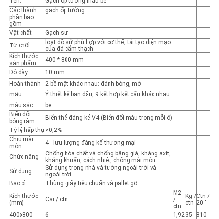
Tên:
Gạch ốp tường màu be
Các thành
gạch ốp tường
phần bao
gồm
Vật chất
Gạch sứ
loạt đồ sứ phù hợp với cơ thể, tái tạo diện mạo
Từ chối
của đá cẩm thạch
Kích thước
400 * 800 mm
sản phẩm
Độ dày
10 mm
Hoàn thành
2 bề mặt khác nhau: đánh bóng, mờ
mẫu
Ý thiết kế ban đầu, 9 kết hợp kết cấu khác nhau
màu sắc
be
Biến đổi
Biến thể đáng kể V4 (Biến đổi màu trong mỗi ô)
bóng râm
Tỷ lệ hấp thụ
<0,2%
Chịu mài
4 - lưu lượng đáng kể thương mại
mòn
Chống hóa chất và chống băng giá, kháng axit,
Chức năng
kháng khuẩn, cách nhiệt, chống mài mòn
Sử dụng trong nhà và tường ngoài trời và
Sử dụng
ngoài trời
Bao bì
Thùng giấy tiêu chuẩn và pallet gỗ
M2
Kích thước
Kg /
Ctn /
Cái / ctn
/
(mm)
ctn
20 '
ctn
400x800
6
1,92
35
810