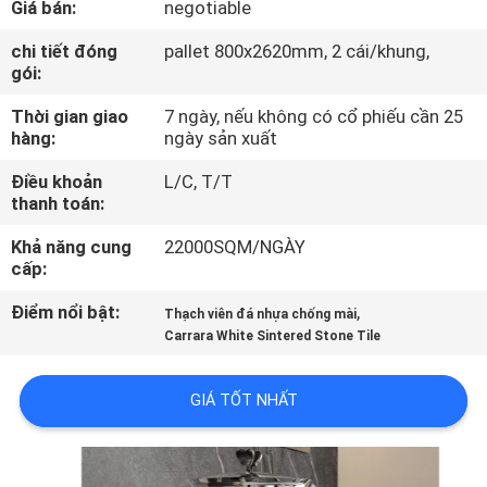
Giá bán:
negotiable
CHUYẾN
THAM
chi tiết đóng
pallet 800x2620mm, 2 cái/khung,
gói:
QUAN
Thời gian giao
7 ngày, nếu không có cổ phiếu cần 25
NHÀ
hàng:
ngày sản xuất
MÁY
Điều khoản
L/C, T/T
thanh toán:
KIỂM
Khả năng cung
22000SQM/NGÀY
SOÁT
cấp:
CHẤT
Điểm nổi bật:
,
Thạch viên đá nhựa chống mài
LƯỢNG
Carrara White Sintered Stone Tile
GIÁ TỐT NHẤT
LIÊN
HỆ