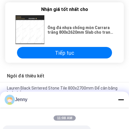
Nhận giá tốt nhất cho
Ống đá nhựa chống mòn Carrara
trắng 800x2620mm Slab cho trang
trí tường
Tiếp tục
Ngói đá thiêu kết
Lauren Black Sintered Stone Tile 800x2700mm Để cân bằng
hoàn hảo
Jenny
Bảo vệ nhiệt gạch đá Sintered Autumn Serenade Dải dệt Bọc
bàn Slab
11:08 AM
Hành trình qua biển Sintered Stone Tile Trang trí Accents
Matt Finish