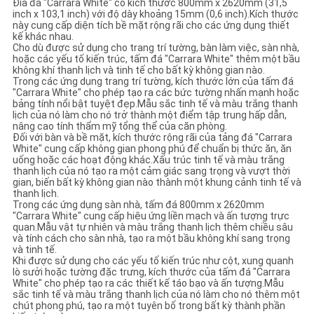
Đĩa đá "Carrara White" có kích thước 800mm x 2620mm (31,5
inch x 103,1 inch) với độ dày khoảng 15mm (0,6 inch).Kích thước
này cung cấp diện tích bề mặt rộng rãi cho các ứng dụng thiết
kế khác nhau.
Cho dù được sử dụng cho trang trí tường, bàn làm việc, sàn nhà,
hoặc các yếu tố kiến trúc, tấm đá "Carrara White" thêm một bầu
không khí thanh lịch và tinh tế cho bất kỳ không gian nào.
Trong các ứng dụng trang trí tường, kích thước lớn của tấm đá
"Carrara White" cho phép tạo ra các bức tường nhấn mạnh hoặc
bảng tính nổi bật tuyệt đẹp.Mẫu sắc tinh tế và màu trắng thanh
lịch của nó làm cho nó trở thành một điểm tập trung hấp dẫn,
nâng cao tính thẩm mỹ tổng thể của căn phòng.
Đối với bàn và bề mặt, kích thước rộng rãi của tảng đá "Carrara
White" cung cấp không gian phong phú để chuẩn bị thức ăn, ăn
uống hoặc các hoạt động khác.Xấu trúc tinh tế và màu trắng
thanh lịch của nó tạo ra một cảm giác sang trọng và vượt thời
gian, biến bất kỳ không gian nào thành một khung cảnh tinh tế và
thanh lịch.
Trong các ứng dụng sàn nhà, tấm đá 800mm x 2620mm
"Carrara White" cung cấp hiệu ứng liền mạch và ấn tượng trực
quan.Mẫu vật tự nhiên và màu trắng thanh lịch thêm chiều sâu
và tính cách cho sàn nhà, tạo ra một bầu không khí sang trọng
và tinh tế.
Khi được sử dụng cho các yếu tố kiến trúc như cột, xung quanh
lò sưởi hoặc tường đặc trưng, kích thước của tấm đá "Carrara
White" cho phép tạo ra các thiết kế táo bạo và ấn tượng.Mẫu
sắc tinh tế và màu trắng thanh lịch của nó làm cho nó thêm một
chút phong phú, tạo ra một tuyên bố trong bất kỳ thành phần