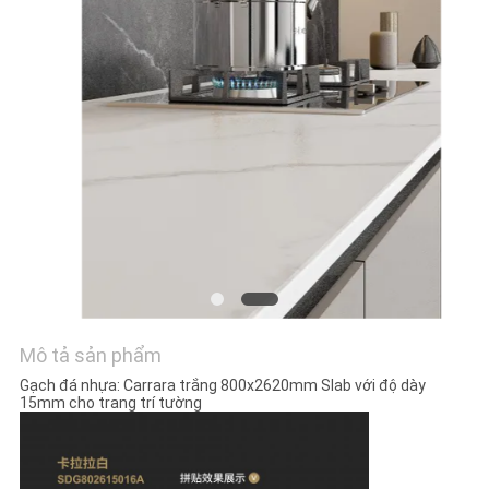
VỚI
CHÚNG
TÔI
YÊU
CẦU
ĐẶT
GIÁ
SƠ
Mô tả sản phẩm
ĐỒ
Gạch đá nhựa: Carrara trắng 800x2620mm Slab với độ dày
TRANG
15mm cho trang trí tường
WEB