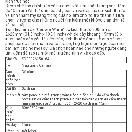
kiến trúc nào.
Được chế tạo chính xác và sử dụng vật liệu chất lượng cao, tấm
đá "Carrara White" đảm bảo độ bền và vẻ đẹp lâu dài.Kích thước
và tính thẩm mỹ sang trọng của nó làm cho nó trở thành sự lựa
chọn lý tưởng cho những người tìm kiếm một không gian tinh tế
và cao cấp.
Tóm lại, tấm đá "Carrara White" có kích thước 800mm x
2620mm (31,5 inch x 103,1 inch) với độ dày khoảng 15mm (0,6
inch).hoặc các yếu tố kiến trúc, kích thước đáng kể của nó cho
phép cài đặt liền mạch và tạo ra một sự hiện diện trực quan nổi
bật.làm cho nó một sự lựa chọn hoàn hảo cho những người đang
tìm kiếm để tạo ra một môi trường tinh vi và cao cấp.
Chế độ
SDG802615016A
Tên:
Màu trắng Carrara
Các
Đồ xăm
thành
phần bao
gồm
Vật liệu
Gạch sứ
Phân biệt
tấm porcelain màu trắng xám trông giống như đá cẩm thạch
porcelain đá cẩm thạch porcelain bàn bếp bàn gạch đá cẩm thạch
mịn sàn gạch tường gạch 800 * 2620 gạch mịn 15mm
Kích
800*2620mm
thước
sản
phẩm
Độ dày
15mm
Kết thúc.
Xét bóng