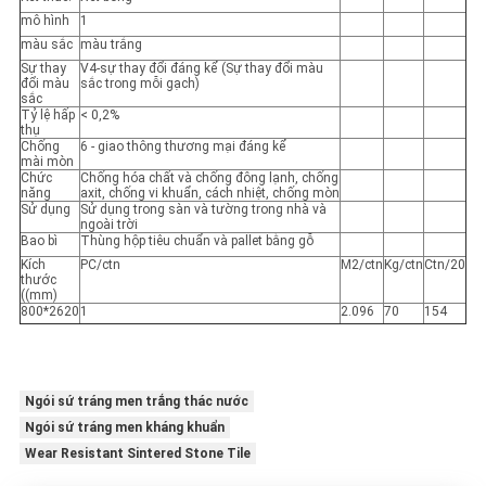
mô hình
1
màu sắc
màu trắng
Sự thay
V4-sự thay đổi đáng kể (Sự thay đổi màu
đổi màu
sắc trong mỗi gạch)
sắc
Tỷ lệ hấp
< 0,2%
thụ
Chống
6 - giao thông thương mại đáng kể
mài mòn
Chức
Chống hóa chất và chống đông lạnh, chống
năng
axit, chống vi khuẩn, cách nhiệt, chống mòn
Sử dụng
Sử dụng trong sàn và tường trong nhà và
ngoài trời
Bao bì
Thùng hộp tiêu chuẩn và pallet bằng gỗ
Kích
PC/ctn
M2/ctn
Kg/ctn
Ctn/20
thước
((mm)
800*2620
1
2.096
70
154
Ngói sứ tráng men trắng thác nước
Ngói sứ tráng men kháng khuẩn
Wear Resistant Sintered Stone Tile