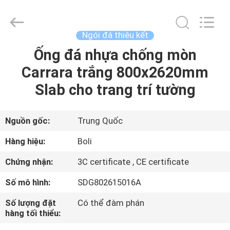
2026
FOSHAN
BOLI
CERAMICS
CO.,LTD..
Ngói đá thiêu kết
All
Rights
Ống đá nhựa chống mòn
NHÀ
Reserved.
Carrara trắng 800x2620mm
SẢN
Slab cho trang trí tường
PHẨM
Nguồn gốc:
Trung Quốc
VIDEO
Hàng hiệu:
Boli
Chứng nhận:
3C certificate , CE certificate
VỀ
Số mô hình:
SDG802615016A
CHÚNG
TÔI
Số lượng đặt
Có thể đàm phán
hàng tối thiểu: