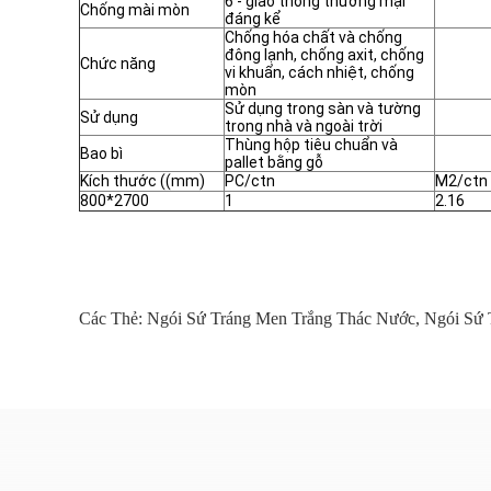
6 - giao thông thương mại
Chống mài mòn
đáng kể
Chống hóa chất và chống
đông lạnh, chống axit, chống
Chức năng
vi khuẩn, cách nhiệt, chống
mòn
Sử dụng trong sàn và tường
Sử dụng
trong nhà và ngoài trời
Thùng hộp tiêu chuẩn và
Bao bì
pallet bằng gỗ
Kích thước ((mm)
PC/ctn
M2/ctn
800*2700
1
2.16
Các Thẻ:
Ngói Sứ Tráng Men Trắng Thác Nước
,
Ngói Sứ