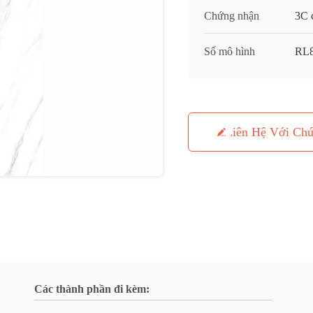
Chứng nhận
3C c
Số mô hình
RL
Liên Hệ Với Chú
Các thành phần đi kèm: