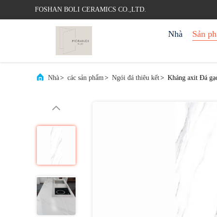
FOSHAN BOLI CERAMICS CO.,LTD.
Nhà
Sản p
Nhà
>
các sản phẩm
>
Ngói đá thiêu kết
>
Kháng axit Đá gạ