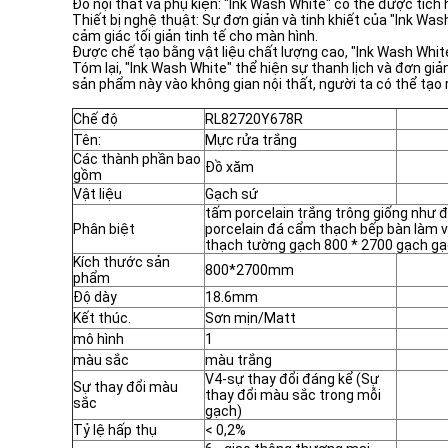
Đồ nội thất và phụ kiện: "Ink Wash White" có thể được tích
Thiết bị nghệ thuật: Sự đơn giản và tinh khiết của "Ink Wa
cảm giác tối giản tinh tế cho màn hình.
Được chế tạo bằng vật liệu chất lượng cao, "Ink Wash Whit
Tóm lại, "Ink Wash White" thể hiện sự thanh lịch và đơn g
sản phẩm này vào không gian nội thất, người ta có thể tạo
Chế độ
RL82720Y678R
Tên:
Mực rửa trắng
Các thành phần bao
Đồ xăm
gồm
Vật liệu
Gạch sứ
tấm porcelain trắng trông giống như 
Phân biệt
porcelain đá cẩm thạch bếp bàn làm 
thạch tường gạch 800 * 2700 gạch g
Kích thước sản
800*2700mm
phẩm
Độ dày
18.6mm
Kết thúc.
Sơn mịn/Matt
mô hình
1
màu sắc
màu trắng
V4-sự thay đổi đáng kể (Sự
Sự thay đổi màu
thay đổi màu sắc trong mỗi
sắc
gạch)
Tỷ lệ hấp thụ
< 0,2%