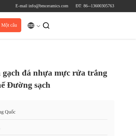
E-mail info@bmceramics.com
ĐT: 86--13600305763


u Một câu
dẫn
 gạch đá nhựa mực rửa trắng
chế Đường sạch
ng Quốc
i