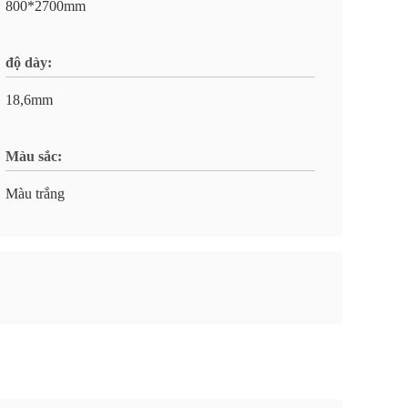
800*2700mm
độ dày:
18,6mm
Màu sắc:
Màu trắng