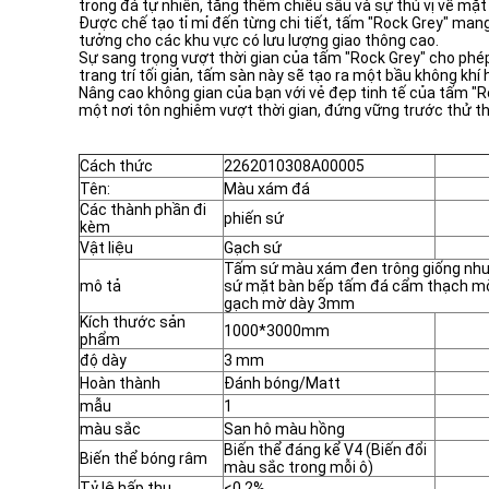
trong đá tự nhiên, tăng thêm chiều sâu và sự thú vị về mặt 
Được chế tạo tỉ mỉ đến từng chi tiết, tấm "Rock Grey" mang
tưởng cho các khu vực có lưu lượng giao thông cao.
Sự sang trọng vượt thời gian của tấm "Rock Grey" cho phép 
trang trí tối giản, tấm sàn này sẽ tạo ra một bầu không khí h
Nâng cao không gian của bạn với vẻ đẹp tinh tế của tấm "Ro
một nơi tôn nghiêm vượt thời gian, đứng vững trước thử th
Cách thức
2262010308A00005
Tên:
Màu xám đá
Các thành phần đi
phiến sứ
kèm
Vật liệu
Gạch sứ
Tấm sứ màu xám đen trông giống nh
mô tả
sứ mặt bàn bếp tấm đá cẩm thạch mờ
gạch mờ dày 3mm
Kích thước sản
1000*3000mm
phẩm
độ dày
3 mm
Hoàn thành
Đánh bóng/Matt
mẫu
1
màu sắc
San hô màu hồng
Biến thể đáng kể V4 (Biến đổi
Biến thể bóng râm
màu sắc trong mỗi ô)
Tỷ lệ hấp thụ
<0,2%