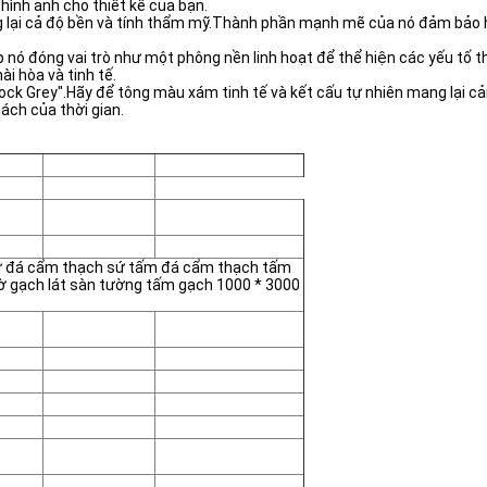
hình ảnh cho thiết kế của bạn.
 lại cả độ bền và tính thẩm mỹ.Thành phần mạnh mẽ của nó đảm bảo hiệu
nó đóng vai trò như một phông nền linh hoạt để thể hiện các yếu tố th
ài hòa và tinh tế.
ck Grey".Hãy để tông màu xám tinh tế và kết cấu tự nhiên mang lại cảm
ách của thời gian.
ư đá cẩm thạch sứ tấm đá cẩm thạch tấm
 gạch lát sàn tường tấm gạch 1000 * 3000