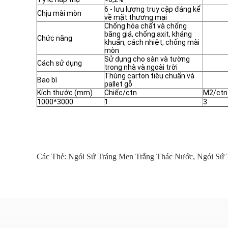
6 - lưu lượng truy cập đáng kể
Chịu mài mòn
về mặt thương mại
Chống hóa chất và chống
băng giá, chống axit, kháng
Chức năng
khuẩn, cách nhiệt, chống mài
mòn
Sử dụng cho sàn và tường
Cách sử dụng
trong nhà và ngoài trời
Thùng carton tiêu chuẩn và
Bao bì
pallet gỗ
Kích thước (mm)
Chiếc/ctn
M2/ctn
1000*3000
1
3
Các Thẻ:
Ngói Sứ Tráng Men Trắng Thác Nước
,
Ngói Sứ