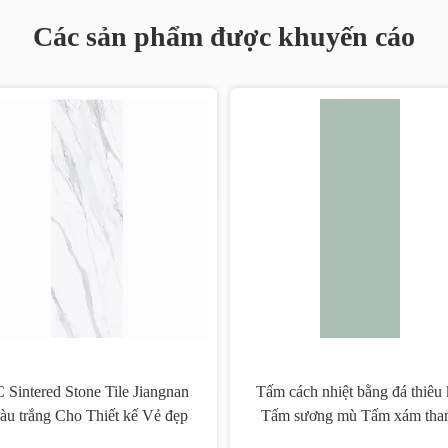
Các sản phẩm được khuyến cáo
Gạch đá thiêu kết
Tấm lát sứ màu xám có kế
ô cho khu dân cư
tường dày 1000 * 3000mm
ng mại
mm