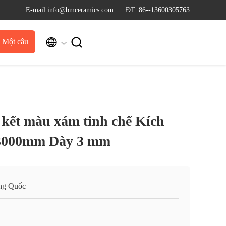
E-mail info@bmceramics.com
ĐT: 86--13600305763


u Một câu
dẫn
 kết màu xám tinh chế Kích
 3000mm Dày 3 mm
ng Quốc
i