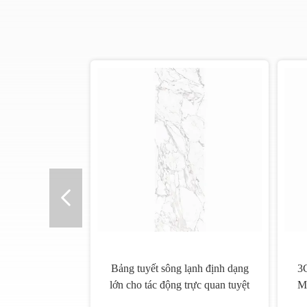
n
Tấm cách nhiệt bằng đá thiêu kết
Độ bền lâu dài 
p
Tấm sương mù Tấm xám thanh
Gạch lát san h
tao Huế dày 3 mm
thươ