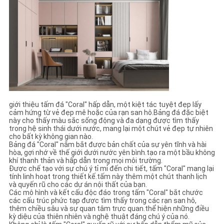
CHÍNH
SÁCH
BẢO
MẬT
giới thiệu tấm đá "Coral" hấp dẫn, một kiệt tác tuyệt đẹp lấy
cảm hứng từ vẻ đẹp mê hoặc của rạn san hô.Bảng đá đặc biệt
này cho thấy màu sắc sống động và đa dạng được tìm thấy
trong hệ sinh thái dưới nước, mang lại một chút vẻ đẹp tự nhiên
cho bất kỳ không gian nào.
Bảng đá "Coral" nắm bắt được bản chất của sự yên tĩnh và hài
hòa, gợi nhớ về thế giới dưới nước yên bình.tạo ra một bầu không
khí thanh thản và hấp dẫn trong mọi môi trường.
Được chế tạo với sự chú ý tỉ mỉ đến chi tiết, tấm "Coral" mang lại
tính linh hoạt trong thiết kế.tấm này thêm một chút thanh lịch
và quyến rũ cho các dự án nội thất của bạn.
Các mô hình và kết cấu độc đáo trong tấm "Coral" bắt chước
các cấu trúc phức tạp được tìm thấy trong các rạn san hô,
thêm chiều sâu và sự quan tâm trực quan.thể hiện những điều
kỳ diệu của thiên nhiên và nghệ thuật đáng chú ý của nó.