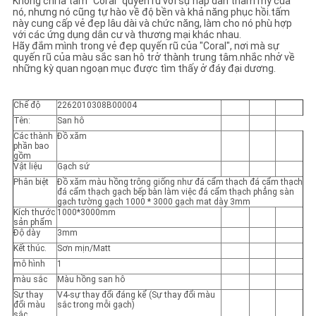
Không chỉ là tấm "Coral" quyến rũ với sự hấp dẫn thẩm mỹ của
nó, nhưng nó cũng tự hào về độ bền và khả năng phục hồi.tấm
này cung cấp vẻ đẹp lâu dài và chức năng, làm cho nó phù hợp
với các ứng dụng dân cư và thương mại khác nhau.
Hãy đắm mình trong vẻ đẹp quyến rũ của "Coral", nơi mà sự
quyến rũ của màu sắc san hô trở thành trung tâm.nhắc nhở về
những kỳ quan ngoạn mục được tìm thấy ở đáy đại dương.
Chế độ
2262010308B00004
Tên:
San hô
Các thành
Đồ xăm
phần bao
gồm
Vật liệu
Gạch sứ
Phân biệt
Đồ xăm màu hồng trông giống như đá cẩm thạch đá cẩm thạch
đá cẩm thạch gạch bếp bàn làm việc đá cẩm thạch phẳng sàn
gạch tường gạch 1000 * 3000 gạch mat dày 3mm
Kích thước
1000*3000mm
sản phẩm
Độ dày
3mm
Kết thúc.
Sơn mịn/Matt
mô hình
1
màu sắc
Màu hồng san hô
Sự thay
V4-sự thay đổi đáng kể (Sự thay đổi màu
đổi màu
sắc trong mỗi gạch)
sắc