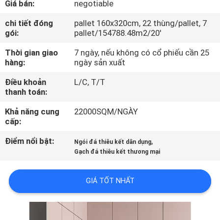
Giá bán:
negotiable
CHUYẾN
THAM
chi tiết đóng
pallet 160x320cm, 22 thùng/pallet, 7
gói:
pallet/154788.48m2/20'
QUAN
Thời gian giao
7 ngày, nếu không có cổ phiếu cần 25
NHÀ
hàng:
ngày sản xuất
MÁY
Điều khoản
L/C, T/T
thanh toán:
KIỂM
Khả năng cung
22000SQM/NGÀY
SOÁT
cấp:
CHẤT
Điểm nổi bật:
,
Ngói đá thiêu kết dân dụng
LƯỢNG
Gạch đá thiêu kết thương mại
GIÁ TỐT NHẤT
LIÊN
HỆ