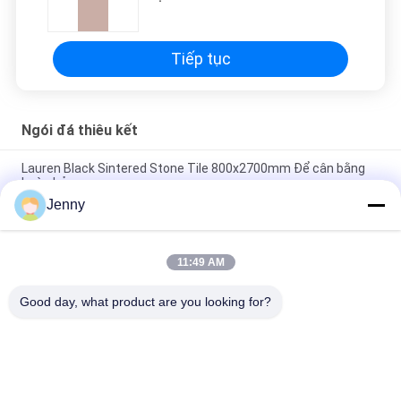
thương mại
Tiếp tục
Ngói đá thiêu kết
Lauren Black Sintered Stone Tile 800x2700mm Để cân bằng
hoàn hảo
Jenny
Bảo vệ nhiệt gạch đá Sintered Autumn Serenade Dải dệt Bọc
bàn Slab
11:49 AM
Hành trình qua biển Sintered Stone Tile Trang trí Accents
Matt Finish
Good day, what product are you looking for?
Danh mục phổ biến
Tất cả
các
Gạch Tráng Men
Đá Nhìn Sứ