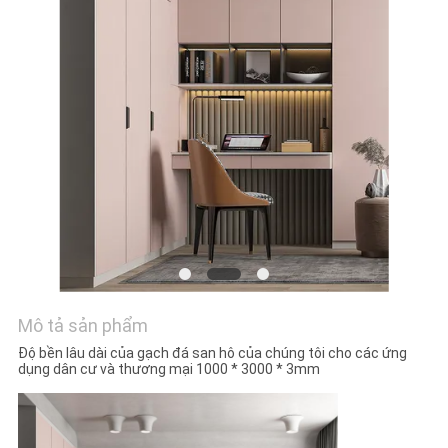
VỚI
CHÚNG
TÔI
YÊU
CẦU
ĐẶT
GIÁ
SƠ
Mô tả sản phẩm
ĐỒ
Độ bền lâu dài của gạch đá san hô của chúng tôi cho các ứng
TRANG
dụng dân cư và thương mại 1000 * 3000 * 3mm
WEB