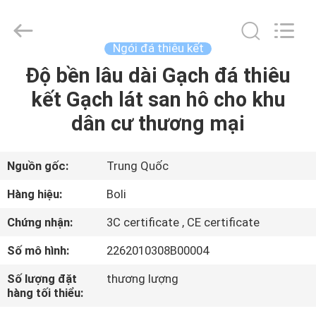
2026
FOSHAN
BOLI
CERAMICS
CO.,LTD..
Ngói đá thiêu kết
All
Rights
Độ bền lâu dài Gạch đá thiêu
NHÀ
Reserved.
kết Gạch lát san hô cho khu
SẢN
dân cư thương mại
PHẨM
Nguồn gốc:
Trung Quốc
VIDEO
Hàng hiệu:
Boli
Chứng nhận:
3C certificate , CE certificate
VỀ
Số mô hình:
2262010308B00004
CHÚNG
TÔI
Số lượng đặt
thương lượng
hàng tối thiểu: