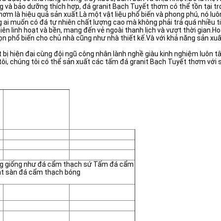
 và bảo dưỡng thích hợp, đá granit Bạch Tuyết thơm có thể tồn tại tro
 là hiệu quả sản xuất.Là một vật liệu phổ biến và phong phú, nó luôn
ng ai muốn có đá tự nhiên chất lượng cao mà không phải trả quá nhiều ti
iên linh hoạt và bền, mang đến vẻ ngoài thanh lịch và vượt thời gian.H
ọn phổ biến cho chủ nhà cũng như nhà thiết kế.Và với khả năng sản xuất
 bị hiện đại cùng đội ngũ công nhân lành nghề giàu kinh nghiệm luôn 
ôi, chúng tôi có thể sản xuất các tấm đá granit Bạch Tuyết thơm với số
giống như đá cẩm thạch sứ Tấm đá cẩm
t sàn đá cẩm thạch bóng