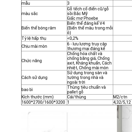
mẫu
3
Gỗ tếch cổ điển cũ/gỗ
màu sắc
sồi Bắc Mỹ
Giấc mơ Phoebe
Biến thể đáng kể V4
Biến thể bóng râm
(Biến thể màu trong mỗi
ô)
Tỷ lệ hấp thụ
<0,2%
6 - lưu lượng truy cập
Chịu mài mòn
thương mại đáng kể
Chống hóa chất và
chống băng giá, Chống
Chức năng
axit, Kháng khuẩn, Cách
nhiệt, Chống mài mòn
Sử dụng trong sàn và
Cách sử dụng
tường trong nhà và
ngoài trời
Thùng tiêu chuẩn và
bao bì
pallet gỗ
Kích thước (mm)
Cái/thùng
M2/ctn
1600*2700/1600*3200
1
4,32/5,12