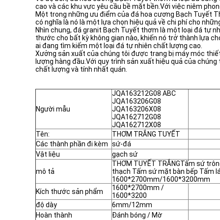
cao và các khu vực yêu cầu bề mặt bền.Với việc niêm phong
Một trong những ưu điểm của đá hoa cương Bạch Tuyết Thơm
có nghĩa là nó là một lựa chọn hiệu quả về chi phí cho nhữ
Nhìn chung, đá granit Bạch Tuyết thơm là một loại đá tự nh
thước cho bất kỳ không gian nào, khiến nó trở thành lựa ch
ai đang tìm kiếm một loại đá tự nhiên chất lượng cao.
Xưởng sản xuất của chúng tôi được trang bị máy móc thiết
lượng hàng đầu.Với quy trình sản xuất hiệu quả của chúng t
chất lượng và tính nhất quán.
JQA163212G08 ABC
JQA163206G08
Người mẫu
JQA163206X08
JQA162712G08
JQA162712X08
Tên:
THƠM TRẮNG TUYẾT
Các thành phần đi kèm
sứ-đá
Vật liệu
gạch sứ
THƠM TUYẾT TRẮNGTấm sứ trông 
mô tả
thạch Tấm sứ mặt bàn bếp Tấm lá
1600*2700mm/1600*3200mm
1600*2700mm /
Kích thước sản phẩm
1600*3200
độ dày
6mm/12mm
Hoàn thành
Đánh bóng / Mờ