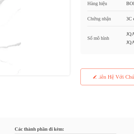
Hàng hiệu
BO
Chứng nhận
3C c
JQA
Số mô hình
JQ
Liên Hệ Với Chú
Các thành phần đi kèm: