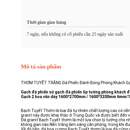
Thời gian giao hàng
7 ngày, nếu không có cổ phiếu cần 25 ngày sản xuất
Mô tả sản phẩm
THƠM TUYẾT TRẮNG Đá Phiến Đánh Bóng Phòng Khách G
Gạch đá phiến sứ gạch đá phiến ốp tường phòng khách đ
Gạch 2 hoa văn dày 1600*2700mm / 1600*3200mm 6mm
Bạch Tuyết Thơm là loại đá tự nhiên chất lượng cao có nền
granit này được khai thác ở Trung Quốc và được biết đến v
Đá granit Bạch Tuyết thơm là một lựa chọn lý tưởng cho nh
không gian nào.Nền trắng làm sáng căn phòng, trong khi đ
Về độ bền, đá hoa cương Bạch Tuyết thơm là loại đá cứng v