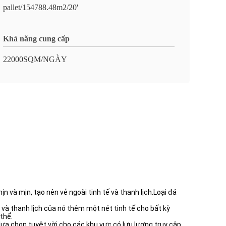
pallet/154788.48m2/20'
Khả năng cung cấp
22000SQM/NGÀY
và mịn, tạo nên vẻ ngoài tinh tế và thanh lịch.Loại đá
và thanh lịch của nó thêm một nét tinh tế cho bất kỳ
thể.
ựa chọn tuyệt vời cho các khu vực có lưu lượng truy cập