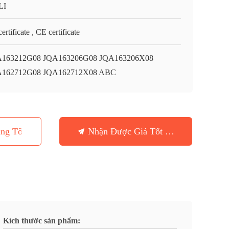
LI
ertificate , CE certificate
163212G08 JQA163206G08 JQA163206X08
A162712G08 JQA162712X08 ABC
ng Tôi
Nhận Được Giá Tốt Nhất
Kích thước sản phẩm: