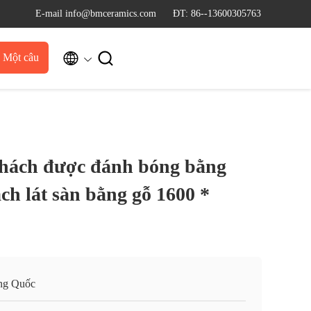
E-mail info@bmceramics.com
ĐT: 86--13600305763


u Một câu
dẫn
hách được đánh bóng bằng
ch lát sàn bằng gỗ 1600 *
ng Quốc