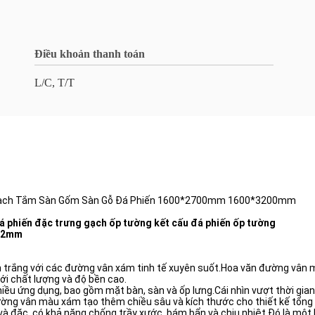
Điều khoản thanh toán
L/C, T/T
ạch Tắm Sàn Gốm Sàn Gỗ Đá Phiến 1600*2700mm 1600*3200mm
á phiến đặc trưng gạch ốp tường kết cấu đá phiến ốp tường
/12mm
 trắng với các đường vân xám tinh tế xuyên suốt.Hoa văn đường vân mịn 
ới chất lượng và độ bền cao.
iều ứng dụng, bao gồm mặt bàn, sàn và ốp lưng.Cái nhìn vượt thời gian 
ường vân màu xám tạo thêm chiều sâu và kích thước cho thiết kế tổng 
à đặc, có khả năng chống trầy xước, bám bẩn và chịu nhiệt.Đó là một l