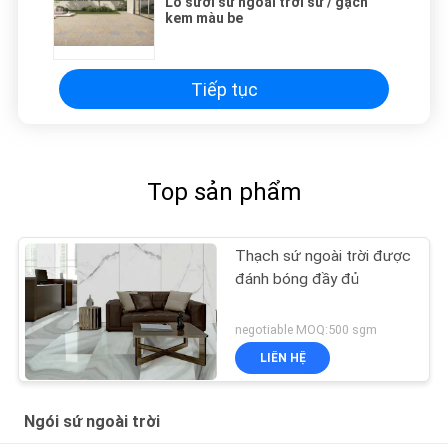
Lò sưởi sứ ngoài trời sứ / gạch
kem màu be
Tiếp tục
Top sản phẩm
Thạch sứ ngoài trời được
đánh bóng đầy đủ
negotiable MOQ:500 sgm
LIÊN HỆ
Ngói sứ ngoài trời