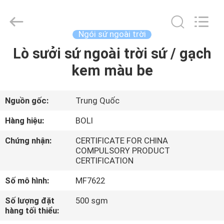
2026
FOSHAN
BOLI
CERAMICS
CO.,LTD..
Ngói sứ ngoài trời
All
Rights
Lò sưởi sứ ngoài trời sứ / gạch
NHÀ
Reserved.
kem màu be
SẢN
PHẨM
Nguồn gốc:
Trung Quốc
Hàng hiệu:
BOLI
VIDEO
Chứng nhận:
CERTIFICATE FOR CHINA
COMPULSORY PRODUCT
CERTIFICATION
VỀ
CHÚNG
Số mô hình:
MF7622
TÔI
Số lượng đặt
500 sgm
hàng tối thiểu: