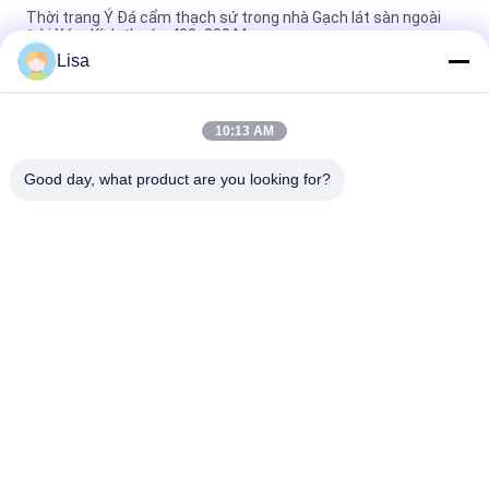
Thời trang Ý Đá cẩm thạch sứ trong nhà Gạch lát sàn ngoài
trời Xám Kích thước 400x800 Mm
Lisa
Gạch sứ ngoài trời trong nhà 40 * 80cm Đá cẩm thạch Màu be
Chống mài mòn
10:13 AM
Gạch lát sàn nhà bếp bằng sứ mờ bề mặt 400 * 800mm được
tráng men
Good day, what product are you looking for?
Danh mục phổ biến
Tất cả
các
Gạch Tráng Men
Đá Nhìn Sứ
Gạch Sứ Hiện Đại
Gạch Nhìn Sứ
Gạch Sứ Hiệu Ứng Gỗ
Thảm Sứ