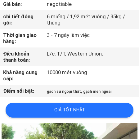
CHUYẾN
Giá bán:
negotiable
THAM
chi tiết đóng
6 miếng / 1,92 mét vuông / 35kg /
gói:
thùng
QUAN
NHÀ
Thời gian giao
3 - 7 ngày làm việc
hàng:
MÁY
Điều khoản
L/c, T/T, Western Union,
thanh toán:
KIỂM
Khả năng cung
10000 mét vuông
SOÁT
cấp:
CHẤT
Điểm nổi bật:
,
gạch sứ ngoại thất
gạch men ngoài
LƯỢNG
GIÁ TỐT NHẤT
LIÊN
HỆ