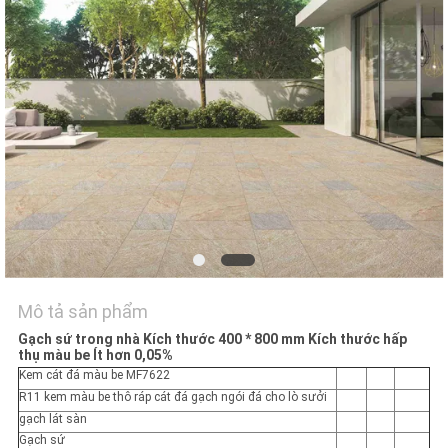
VỚI
CHÚNG
TÔI
YÊU
CẦU
ĐẶT
GIÁ
SƠ
Mô tả sản phẩm
ĐỒ
Gạch sứ trong nhà Kích thước 400 * 800 mm Kích thước hấp
thụ màu be Ít hơn 0,05%
TRANG
Kem cát đá màu be MF7622
WEB
R11 kem màu be thô ráp cát đá gạch ngói đá cho lò sưởi
gạch lát sàn
Gạch sứ