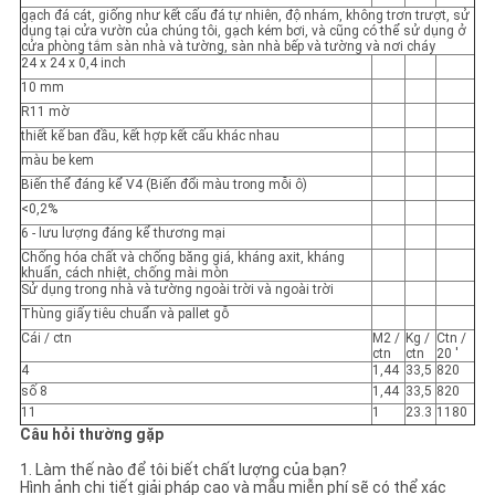
CHÍNH
gạch đá cát, giống như kết cấu đá tự nhiên, độ nhám, không trơn trượt, sử
dụng tại cửa vườn của chúng tôi, gạch kém bơi, và cũng có thể sử dụng ở
SÁCH
cửa phòng tắm sàn nhà và tường, sàn nhà bếp và tường và nơi cháy
24 x 24 x 0,4 inch
BẢO
10 mm
R11 mờ
MẬT
thiết kế ban đầu, kết hợp kết cấu khác nhau
màu be kem
Biến thể đáng kể V4 (Biến đổi màu trong mỗi ô)
<0,2%
6 - lưu lượng đáng kể thương mại
Chống hóa chất và chống băng giá, kháng axit, kháng
khuẩn, cách nhiệt, chống mài mòn
Sử dụng trong nhà và tường ngoài trời và ngoài trời
Thùng giấy tiêu chuẩn và pallet gỗ
Cái / ctn
M2 /
Kg /
Ctn /
ctn
ctn
20 '
4
1,44
33,5
820
số 8
1,44
33,5
820
11
1
23.3
1180
Câu hỏi thường gặp
1. Làm thế nào để tôi biết chất lượng của bạn?
Hình ảnh chi tiết giải pháp cao và mẫu miễn phí sẽ có thể xác