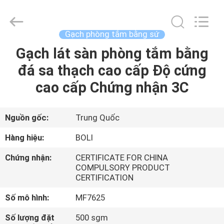
2026
FOSHAN
BOLI
CERAMICS
CO.,LTD..
Gạch phòng tắm bằng sứ
All
Rights
Gạch lát sàn phòng tắm bằng
NHÀ
Reserved.
đá sa thạch cao cấp Độ cứng
SẢN
cao cấp Chứng nhận 3C
PHẨM
Nguồn gốc:
Trung Quốc
VIDEO
Hàng hiệu:
BOLI
Chứng nhận:
CERTIFICATE FOR CHINA
VỀ
COMPULSORY PRODUCT
CERTIFICATION
CHÚNG
TÔI
Số mô hình:
MF7625
Số lượng đặt
500 sgm