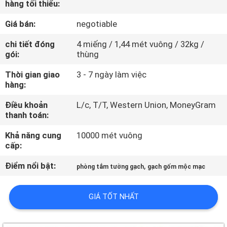
hàng tối thiểu:
CHUYẾN
THAM
Giá bán:
negotiable
QUAN
chi tiết đóng
4 miếng / 1,44 mét vuông / 32kg /
gói:
thùng
NHÀ
MÁY
Thời gian giao
3 - 7 ngày làm việc
hàng:
Điều khoản
L/c, T/T, Western Union, MoneyGram
KIỂM
thanh toán:
SOÁT
Khả năng cung
10000 mét vuông
CHẤT
cấp:
LƯỢNG
Điểm nổi bật:
,
phòng tắm tường gạch
gạch gốm mộc mạc
LIÊN
GIÁ TỐT NHẤT
HỆ