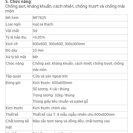
5. Chức năng:
Chống axit, kháng khuẩn, cách nhiệt, chống trượt và chống mài
mòn
Mô hình
MF7625
Loại ngói
loạt sa thạch
Vật chất
Sứ
Tỷ lệ hấp thụ
<0,05%
Kích cỡ
600x600, 300x600, 300x300mm
Độ dày
10 mm
Xử lý bề mặt
Mờ
Chức năng
Chống axit, kháng khuẩn, cách nhiệt, chống trượt, chống
mài mòn
Tập quán
Cửa và sàn ngoài trời
Đóng gói
Kích thước: 600x600mm
Số lượng: 4 cái / thùng
Trọng lượng: 32kg / thùng
Thùng giấy tiêu chuẩn và pallet gỗ
Kích thước
Kích thước chính xác
Thiết kế
Thiết kế của Ý, 8 mẫu ngẫu nhiên cho 600x600mm
Chất lượng bề
Màu sắc tươi sáng và đồng đều, chất lượng cao
mặt