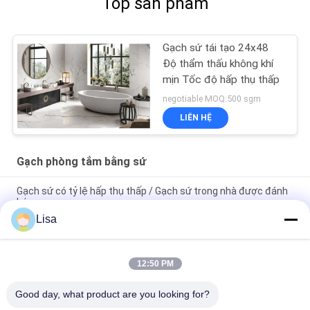
Top sản phẩm
Gạch sứ tái tạo 24x48
Độ thẩm thấu không khí
mịn Tốc độ hấp thụ thấp
negotiable MOQ:500 sgm
LIÊN HỆ
Gạch phòng tắm bằng sứ
Gạch sứ có tỷ lệ hấp thụ thấp / Gạch sứ trong nhà được đánh
bóng
Lisa
Thiết kế thời trang bằng đá cẩm thạch Gạch gốm mộc mạc
Màu be Kích thước 400 * 800 mm
12:50 PM
Gạch lát sàn phòng tắm bằng đá sa thạch cao cấp Độ cứng
cao cấp Chứng nhận 3C
Good day, what product are you looking for?