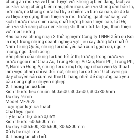
chống ăn mòn và vết bẩn tuyệt vời, không bị biến dạng, tách và
CHÍNH
có khả năng chống biến màu, phai màu, bền và không cần bảo trì,
hơn nữa, nó không chứa bất kỳ ô nhiễm và bức xạ nào, do đó là
SÁCH
vật liệu xây dựng thân thiện với môi trường, gạch sứ sáng với
kích thước màu chính xác, chất lượng hoàn thiện cao, tốt Độ
BẢO
bền và khả năng chịu nén không khí thấm tốt tái tạo, thân thiện
với môi trường
MẬT
Báo cáo và chứng nhận 3 thử nghiệm: Công ty TNHH Gốm sứ Boli
là một trong những doanh nghiệp vật liệu xây dựng lớn nhất ở
Nam Trung Quốc, chúng tôi chủ yếu sản xuất gạch sứ, ngói xi
măng, ngói đánh bóng
Sản phẩm của chúng tôi bán tốt ở thị trường trong nước và
nước ngoài như Châu Âu, Trung Đông, Ai Cập, Nam Phi, Trung Phi,
Ý, Nam và Đông Á, chúng tôi có một đội ngũ nhân viên kỹ thuật
làm việc chăm chỉ và đổi mới, chúng tôi có hơn 10 chuyên gia
dây chuyền sản xuất và thiết bị hạng nhất để đáp ứng các yêu
cầu công nghệ chuyên nghiệp
2. Thông tin cơ bản:
Kích thước tiêu chuẩn: 600x600, 300x600, 300x300mm
Độ dày: 9mm
Model: MF7625
Loại ngói: loạt sa thạch
Chất liệu: gốm
Tỷ lệ hấp thụ: dưới 0,05%
Kích thước: 600x600mm
Độ dày: 600x600, 300x600, 300x300mm
Xử lý bề mặt: mờ
3. Thông tin chi tiết: