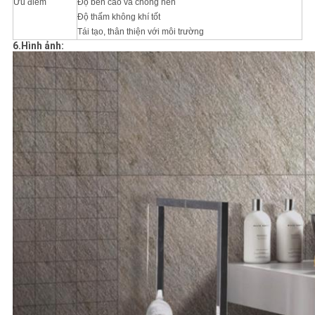
Ưu điểm
Độ bền cao và chống nén
Độ thấm không khí tốt
Tái tạo, thân thiện với môi trường
6.Hình ảnh: