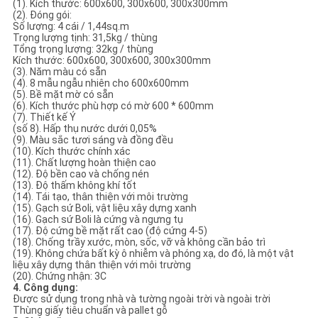
(1). Kích thước: 600x600, 300x600, 300x300mm
(2). Đóng gói:
Số lượng: 4 cái / 1,44sq.m
Trọng lượng tịnh: 31,5kg / thùng
Tổng trọng lượng: 32kg / thùng
Kích thước: 600x600, 300x600, 300x300mm
(3). Năm màu có sẵn
(4). 8 mẫu ngẫu nhiên cho 600x600mm
(5). Bề mặt mờ có sẵn
(6). Kích thước phù hợp có mờ 600 * 600mm
(7). Thiết kế Ý
(số 8). Hấp thụ nước dưới 0,05%
(9). Màu sắc tươi sáng và đồng đều
(10). Kích thước chính xác
(11). Chất lượng hoàn thiện cao
(12). Độ bền cao và chống nén
(13). Độ thấm không khí tốt
(14). Tái tạo, thân thiện với môi trường
(15). Gạch sứ Boli, vật liệu xây dựng xanh
(16). Gạch sứ Boli là cứng và ngưng tụ
(17). Độ cứng bề mặt rất cao (độ cứng 4-5)
(18). Chống trầy xước, mòn, sốc, vỡ và không cần bảo trì
(19). Không chứa bất kỳ ô nhiễm và phóng xạ, do đó, là một vật
liệu xây dựng thân thiện với môi trường
(20). Chứng nhận: 3C
4. Công dụng:
Được sử dụng trong nhà và tường ngoài trời và ngoài trời
Thùng giấy tiêu chuẩn và pallet gỗ