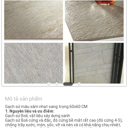
VỚI
CHÚNG
TÔI
YÊU
CẦU
ĐẶT
GIÁ
SƠ
ĐỒ
Mô tả sản phẩm
TRANG
Gạch sứ màu xám nhạt sang trọng 60x60 CM
1. Nguyên liệu và ưu điểm:
WEB
Gạch sứ Boli, vật liệu xây dựng xanh
Gạch sứ Boli cứng và đặc, độ cứng bề mặt rất cao (độ cứng 4-5),
chống trầy xước, mòn, sốc, vỡ và nén và có khả năng chịu nhiệt,