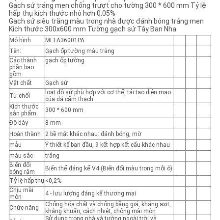
CHÍNH
Gạch sứ tráng men chống trượt cho tường 300 * 600 mm Tỷ lệ
hấp thụ kích thước nhỏ hơn 0,05%
SÁCH
Gạch sứ siêu trắng màu trong nhà được đánh bóng tráng men
Kích thước 300x600 mm Tường gạch sứ Tây Ban Nha
BẢO
Mô hình
MLTA36001PA
Tên:
Gạch ốp tường màu trắng
MẬT
Các thành
gạch ốp tường
phần bao
gồm
Vật chất
Gạch sứ
loạt đồ sứ phù hợp với cơ thể, tái tạo diện mạo
Từ chối
của đá cẩm thạch
Kích thước
300 * 600 mm
sản phẩm
Độ dày
8 mm
Hoàn thành
2 bề mặt khác nhau: đánh bóng, mờ
mẫu
Ý thiết kế ban đầu, 9 kết hợp kết cấu khác nhau
màu sắc
trắng
Biến đổi
Biến thể đáng kể V4 (Biến đổi màu trong mỗi ô)
bóng râm
Tỷ lệ hấp thụ
<0,2%
Chịu mài
4 - lưu lượng đáng kể thương mại
mòn
Chống hóa chất và chống băng giá, kháng axit,
Chức năng
kháng khuẩn, cách nhiệt, chống mài mòn
Sử dụng trong nhà và tường ngoài trời và