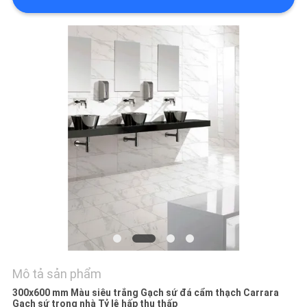
VỚI
CHÚNG
TÔI
YÊU
CẦU
ĐẶT
GIÁ
SƠ
ĐỒ
TRANG
WEB
Mô tả sản phẩm
300x600 mm Màu siêu trắng Gạch sứ đá cẩm thạch Carrara
Gạch sứ trong nhà Tỷ lệ hấp thụ thấp