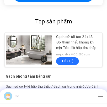
Top sản phẩm
Gạch sứ tái tạo 24x48
Độ thẩm thấu không khí
mịn Tốc độ hấp thụ thấp
negotiable MOQ:500 sgm
LIÊN HỆ
Gạch phòng tắm bằng sứ
Gạch sứ có tỷ lệ hấp thụ thấp / Gạch sứ trong nhà được đánh
bóng
Lisa
Thiết kế thời trang bằng đá cẩm thạch Gạch gốm mộc mạc
Màu be Kích thước 400 * 800 mm