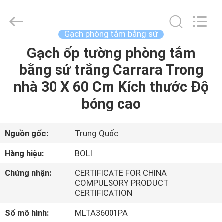
2026
FOSHAN
BOLI
CERAMICS
CO.,LTD..
Gạch phòng tắm bằng sứ
All
Rights
Gạch ốp tường phòng tắm
NHÀ
Reserved.
bằng sứ trắng Carrara Trong
SẢN
nhà 30 X 60 Cm Kích thước Độ
PHẨM
bóng cao
VIDEO
Nguồn gốc:
Trung Quốc
Hàng hiệu:
BOLI
VỀ
Chứng nhận:
CERTIFICATE FOR CHINA
CHÚNG
COMPULSORY PRODUCT
CERTIFICATION
TÔI
Số mô hình:
MLTA36001PA