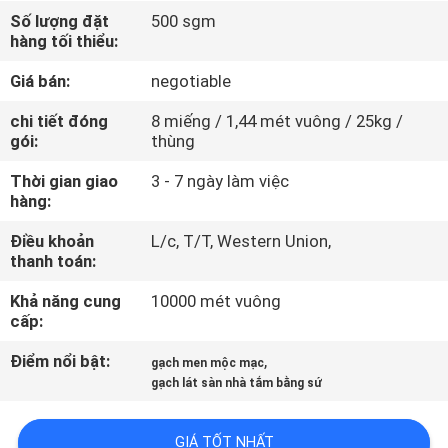
CHUYẾN
Số lượng đặt
500 sgm
hàng tối thiểu:
THAM
QUAN
Giá bán:
negotiable
NHÀ
chi tiết đóng
8 miếng / 1,44 mét vuông / 25kg /
gói:
thùng
MÁY
Thời gian giao
3 - 7 ngày làm việc
hàng:
KIỂM
Điều khoản
L/c, T/T, Western Union,
SOÁT
thanh toán:
CHẤT
Khả năng cung
10000 mét vuông
LƯỢNG
cấp:
Điểm nổi bật:
,
gạch men mộc mạc
LIÊN
gạch lát sàn nhà tắm bằng sứ
HỆ
GIÁ TỐT NHẤT