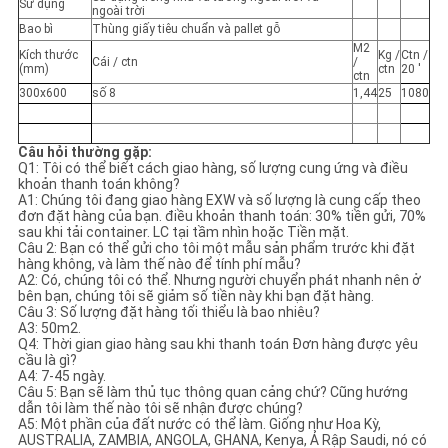
Sử dụng
ngoài trời
Bao bì
Thùng giấy tiêu chuẩn và pallet gỗ
M2
Kích thước
Kg /
Ctn /
Cái / ctn
/
(mm)
ctn
20 '
ctn
300x600
số 8
1,44
25
1080
Câu hỏi thường gặp:
Q1: Tôi có thể biết cách giao hàng, số lượng cung ứng và điều
khoản thanh toán không?
A1: Chúng tôi đang giao hàng EXW và số lượng là cung cấp theo
đơn đặt hàng của bạn. điều khoản thanh toán: 30% tiền gửi, 70%
sau khi tải container. LC tại tầm nhìn hoặc Tiền mặt.
Câu 2: Bạn có thể gửi cho tôi một mẫu sản phẩm trước khi đặt
hàng không, và làm thế nào để tính phí mẫu?
A2: Có, chúng tôi có thể. Nhưng người chuyển phát nhanh nên ở
bên bạn, chúng tôi sẽ giảm số tiền này khi bạn đặt hàng.
Câu 3: Số lượng đặt hàng tối thiểu là bao nhiêu?
A3: 50m2.
Q4: Thời gian giao hàng sau khi thanh toán Đơn hàng được yêu
cầu là gì?
A4: 7-45 ngày.
Câu 5: Bạn sẽ làm thủ tục thông quan cảng chứ? Cũng hướng
dẫn tôi làm thế nào tôi sẽ nhận được chúng?
A5: Một phần của đất nước có thể làm. Giống như Hoa Kỳ,
AUSTRALIA, ZAMBIA, ANGOLA, GHANA, Kenya, Ả Rập Saudi, nó có