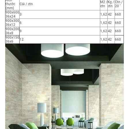
Kích
M2 /
Kg /
Ctn /
thước
Cái / ctn
ctn
ctn
20 '
(mm)
900x600
3
1,62
42
660
36x24
900x300
6
1,62
42
660
36x12
900x200
9
1,62
42
660
36x8
900x150
12
1,62
42
660
36x6