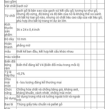
CHÍNH
bao gồm
Vật chất
Gạch sứ
SÁCH
gạch gỗ là bản sao của gạch sứ kết cấu gỗ, tương tự như gỗ,
nhưng độ cứng, độ bóng và độ bền của nó là không thể so sánh
Từ chối
với bất kỳ loại gỗ nào, nhưng có chất liệu cao cấp của vật liệu gỗ,
BẢO
phù hợp cho bất kỳ trang trí dự án lớn.
Kích
MẬT
thước
36 x 24 x 0,4 inch
sản
phẩm
Độ dày
10 mm
Hoàn
phẳng mờ
thành
mẫu
thiết kế ban đầu, kết hợp kết cấu khác nhau
màu sắc
Be
Biến đổi
bóng
Biến thể đáng kể V4 (Biến đổi màu trong mỗi ô)
râm
Tỷ lệ
<0,2%
hấp thụ
Chịu
mài
6 - lưu lượng đáng kể thương mại
mòn
Chức
Chống hóa chất và chống băng giá, kháng axit,
năng
kháng khuẩn, cách nhiệt, chống mài mòn
Sử dụng trong nhà và tường ngoài trời và ngoài
Sử dụng
trời
Bao bì
Thùng giấy tiêu chuẩn và pallet gỗ