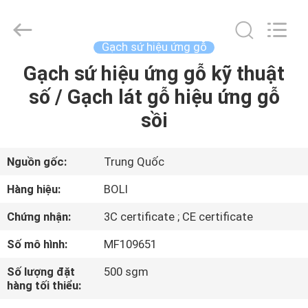
2026
FOSHAN
BOLI
CERAMICS
CO.,LTD..
Gạch sứ hiệu ứng gỗ
All
Rights
Gạch sứ hiệu ứng gỗ kỹ thuật
NHÀ
Reserved.
số / Gạch lát gỗ hiệu ứng gỗ
SẢN
sồi
PHẨM
Nguồn gốc:
Trung Quốc
VIDEO
Hàng hiệu:
BOLI
Chứng nhận:
3C certificate ; CE certificate
VỀ
Số mô hình:
MF109651
CHÚNG
TÔI
Số lượng đặt
500 sgm
hàng tối thiểu: