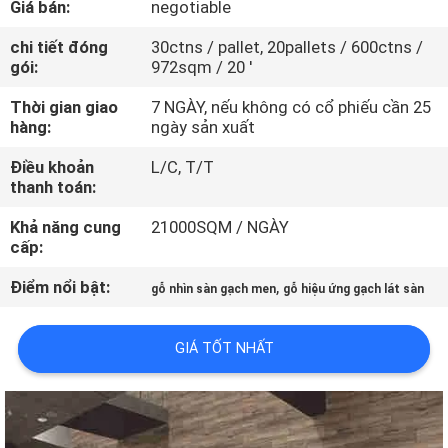
Giá bán:
negotiable
CHUYẾN
THAM
chi tiết đóng
30ctns / pallet, 20pallets / 600ctns /
gói:
972sqm / 20 '
QUAN
Thời gian giao
7 NGÀY, nếu không có cổ phiếu cần 25
NHÀ
hàng:
ngày sản xuất
MÁY
Điều khoản
L/C, T/T
thanh toán:
KIỂM
Khả năng cung
21000SQM / NGÀY
SOÁT
cấp:
CHẤT
Điểm nổi bật:
,
gỗ nhìn sàn gạch men
gỗ hiệu ứng gạch lát sàn
LƯỢNG
GIÁ TỐT NHẤT
LIÊN
HỆ