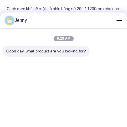
Gạch men khô bề mặt gỗ nhìn bằng sứ 200 * 1200mm cho nhà
bếp
Jenny
Hiệu ứng hoàn thiện bằng gỗ Gạch lát sàn bằng sứ 11mm Sứ
ốp tường bằng gỗ
9:28 AM
Hiệu ứng gỗ rắn Gạch sứ Bề mặt mờ không trượt cho phòng
ngủ 20 * 120Cm
Good day, what product are you looking for?
Danh mục phổ biến
Tất cả
các
Gạch Tráng Men
Đá Nhìn Sứ
Gạch Sứ Hiện Đại
Gạch Nhìn Sứ
Gạch Sứ Hiệu Ứng Gỗ
Thảm Sứ