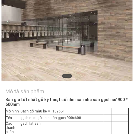
VỚI
CHÚNG
TÔI
YÊU
CẦU
ĐẶT
GIÁ
SƠ
Mô tả sản phẩm
ĐỒ
Bán giá tốt nhất gỗ kỹ thuật số nhìn sàn nhà sàn gạch sứ 900 *
600mm
TRANG
Mô hình
Gạch gỗ màu be MF109651
WEB
Tên:
gạch men gỗ nhìn sàn gạch 900x600
Các
gạch lát sàn
thành
phần