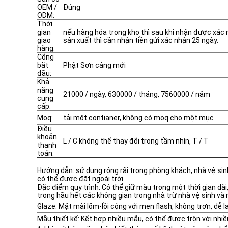
OEM /
Đúng
ODM:
Thời
gian
nếu hàng hóa trong kho thì sau khi nhận được xác 
giao
sản xuất thì cần nhận tiền gửi xác nhận 25 ngày.
hàng:
Cổng
bắt
Phật Sơn cảng mới
đầu:
Khả
năng
21000 / ngày, 630000 / tháng, 7560000 / năm
cung
cấp:
Moq:
tải một contianer, không có moq cho một mục
Điều
khoản
L / C không thể thay đổi trong tầm nhìn, T / T
thanh
toán:
Hướng dẫn: sử dụng rộng rãi trong phòng khách, nhà vệ si
có thể được đặt ngoài trời.
Đặc điểm quy trình: Có thể giữ màu trong một thời gian d
trong hầu hết các không gian trong nhà trừ nhà vệ sinh và 
Glaze: Mặt mài lõm-lồi cộng với men flash, không trơn, dễ la
Mẫu thiết kế: Kết hợp nhiều mẫu, có thể được trộn với nhi