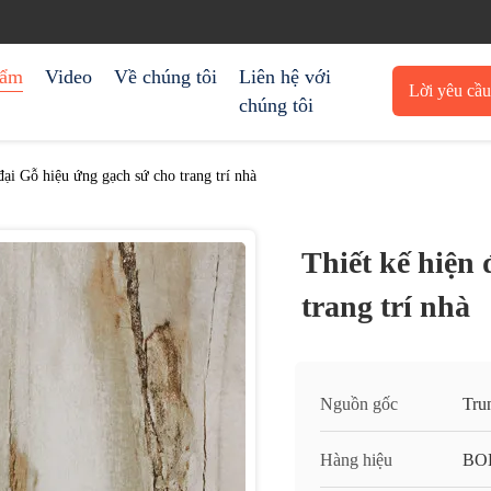
hẩm
Video
Về chúng tôi
Liên hệ với
Lời yêu cầ
chúng tôi
trích 
đại Gỗ hiệu ứng gạch sứ cho trang trí nhà
Thiết kế hiện 
trang trí nhà
Nguồn gốc
Tru
Hàng hiệu
BO