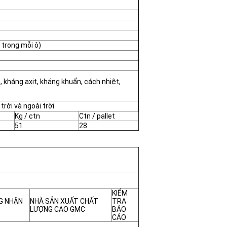
 trong mỗi ô)
 kháng axit, kháng khuẩn, cách nhiệt,
rời và ngoài trời
Kg / ctn
Ctn / pallet
51
28
KIỂM
G NHẬN
NHÀ SẢN XUẤT CHẤT
TRA
LƯỢNG CAO GMC
BÁO
CÁO