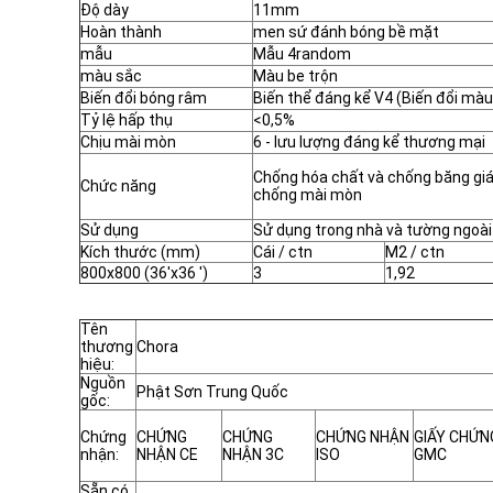
Độ dày
11mm
Hoàn thành
men sứ đánh bóng bề mặt
mẫu
Mẫu 4random
màu sắc
Màu be trộn
Biến đổi bóng râm
Biến thể đáng kể V4 (Biến đổi màu
Tỷ lệ hấp thụ
<0,5%
Chịu mài mòn
6 - lưu lượng đáng kể thương mại
Chống hóa chất và chống băng giá,
Chức năng
chống mài mòn
Sử dụng
Sử dụng trong nhà và tường ngoài t
Kích thước (mm)
Cái / ctn
M2 / ctn
800x800 (36'x36 ')
3
1,92
Tên
thương
Chora
hiệu:
Nguồn
Phật Sơn Trung Quốc
gốc:
Chứng
CHỨNG
CHỨNG
CHỨNG NHẬN
GIẤY CHỨN
nhận:
NHẬN CE
NHẬN 3C
ISO
GMC
Sẵn có