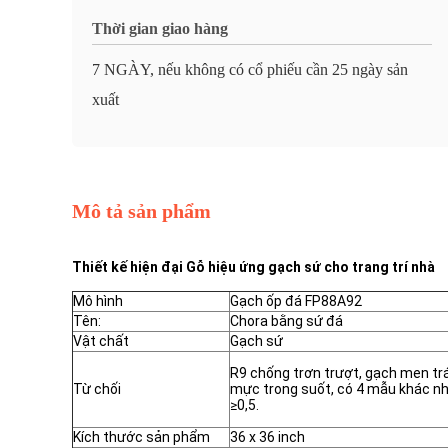
Thời gian giao hàng
7 NGÀY, nếu không có cổ phiếu cần 25 ngày sản
xuất
Mô tả sản phẩm
Thiết kế hiện đại Gỗ hiệu ứng gạch sứ cho trang trí nhà
Mô hình
Gạch ốp đá FP88A92
Tên:
Chora bằng sứ đá
Vật chất
Gạch sứ
R9 chống trơn trượt, gạch men t
Từ chối
mực trong suốt, có 4 mẫu khác nh
≥0,5.
Kích thước sản phẩm
36 x 36 inch