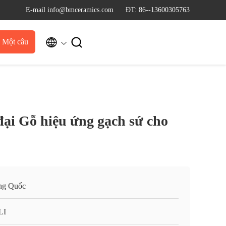
E-mail info@bmceramics.com
ĐT: 86--13600305763


u Một câu
dẫn
đại Gỗ hiệu ứng gạch sứ cho
ng Quốc
LI