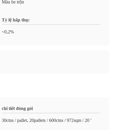
Màu be trộn
Tỷ lệ hấp thụ:
<0,2%
chi tiết đóng gói
30ctns / pallet, 20pallets / 600ctns / 972sqm / 20 '