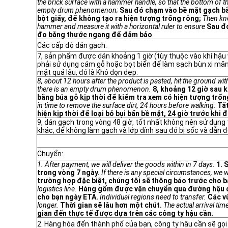
the brick surface with a hammer handle, so that the bottom of th
empty drum phenomenon;
Sau đó chạm vào bề mặt gạch bằ
bột giấy, để không tạo ra hiện tượng trống rỗng;
Then kno
hammer and measure it with a horizontal ruler to ensure
Sau đ
đo bằng thước ngang để đảm bảo
Các cấp độ dán gạch.
7, sản phẩm được dán khoảng 1 giờ (tùy thuộc vào khí hậu
phải sử dụng cám gỗ hoặc bọt biển để làm sạch bùn xi măng
mặt quá lâu, đó là Khó dọn dẹp.
8, about 12 hours after the product is pasted, hit the ground 
there is an empty drum phenomenon.
8, khoảng 12 giờ sau 
bằng búa gỗ kịp thời để kiểm tra xem có hiện tượng trố
in time to remove the surface dirt, 24 hours before walking.
Tất
hiện kịp thời để loại bỏ bụi bẩn bề mặt, 24 giờ trước khi đ
9, dán gạch trong vòng 48 giờ, tốt nhất không nên sử dụng t
khác, để không làm gạch và lớp dính sau đó bị sốc và dẫn đ
Chuyển:
1. After payment, we will deliver the goods within in 7 days.
1. 
trong vòng 7 ngày.
If there is any special circumstances, we 
trường hợp đặc biệt, chúng tôi sẽ thông báo trước cho b
logistics line.
Hàng gốm được vận chuyển qua đường hậu 
cho bạn ngày ETA.
Individual regions need to transfer.
Các v
longer.
Thời gian sẽ lâu hơn một chút.
The actual arrival ti
gian đến thực tế được dựa trên các công ty hậu cần.
2. Hàng hóa đến thành phố của bạn, công ty hậu cần sẽ gọ