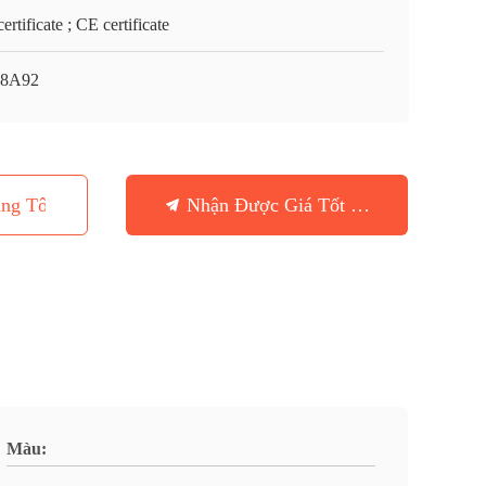
ertificate ; CE certificate
88A92
ng Tôi
Nhận Được Giá Tốt Nhất
Màu: