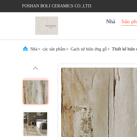
FOSHAN BOLI CERAMICS CO.,LTD.
Nhà
Sản p
Nhà
>
các sản phẩm
>
Gạch sứ hiệu ứng gỗ
>
Thiết kế hiện 