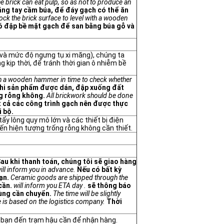
e brick can eat pulp, so as not to produce an
ng tay cầm búa, để đáy gạch có thể ăn
ck the brick surface to level with a wooden
ó đập bề mặt gạch để san bằng búa gỗ và
 và mức độ ngưng tụ xi măng), chúng ta
 kịp thời, để tránh thời gian ô nhiễm bề
with a wooden hammer in time to check whether
khi sản phẩm được dán, đập xuống đất
ng rỗng không.
All brickwork should be done
 cả các công trình gạch nên được thực
i bộ.
ẩy lông quy mô lớn và các thiết bị điện
ến hiện tượng trống rỗng không cần thiết.
Sau khi thanh toán, chúng tôi sẽ giao hàng
will inform you in advance.
Nếu có bất kỳ
ạn.
Ceramic goods are shipped through the
cần.
will inform you ETA day .
sẽ thông báo
ùng cần chuyển.
The time will be slightly
me is based on the logistics company.
Thời
i bạn đến trạm hậu cần để nhận hàng.