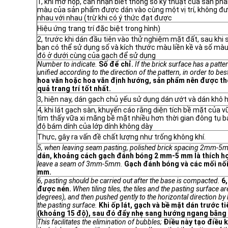
1, khi mở hộp, cần nhận biết thông số kỹ thuật của sản phẩ
màu của sản phẩm được dán vào cùng một vị trí, không đ
nhau với nhau (trừ khi có ý thức đạt được
Hiệu ứng trang trí đặc biệt trong hình)
2, trước khi dán đầu tiên vào thử nghiệm mặt đất, sau khi
bạn có thể sử dụng số và kích thước màu liền kề và số màu
đó ở dưới cùng của gạch để sử dụng
Number to indicate.
Số để chỉ.
If the brick surface has a patte
unified according to the direction of the pattern, in order to bes
hoa văn hoặc hoa văn định hướng, sản phẩm nên được th
quả trang trí tốt nhất.
3, hiện nay, dán gạch chủ yếu sử dụng dán ướt và dán khô 
4, khi lát gạch sàn, khuyến cáo rằng diện tích bề mặt của
tìm thấy vữa xi măng bề mặt nhiều hơn thời gian đông tụ 
độ bám dính của lớp dính không dày
Thực, gây ra vấn đề chất lượng như trống không khí.
5, when leaving seam pasting, polished brick spacing 2mm-5m
dán, khoảng cách gạch đánh bóng 2 mm-5 mm là thích h
leave a seam of 3mm-5mm.
Gạch đánh bóng và các mối nố
mm.
6, pasting should be carried out after the base is compacted.
6
được nén.
When tiling tiles, the tiles and the pasting surface a
degrees), and then pushed gently to the horizontal direction by
the pasting surface.
Khi ốp lát, gạch và bề mặt dán trước t
(khoảng 15 độ), sau đó đẩy nhẹ sang hướng ngang bằng 
This facilitates the elimination of bubbles;
Điều này tạo điều k