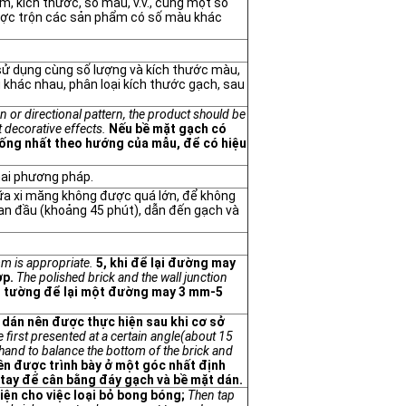
m, kích thước, số màu, v.v., cùng một số
ược trộn các sản phẩm có số màu khác
 sử dụng cùng số lượng và kích thước màu,
 khác nhau, phân loại kích thước gạch, sau
rn or directional pattern, the product should be
t decorative effects.
Nếu bề mặt gạch có
ống nhất theo hướng của mẫu, để có hiệu
hai phương pháp.
 vữa xi măng không được quá lớn, để không
ban đầu (khoảng 45 phút), dẫn đến gạch và
m is appropriate.
5, khi để lại đường may
ợp.
The polished brick and the wall junction
i tường để lại một đường may 3 mm-5
, dán nên được thực hiện sau khi cơ sở
re first presented at a certain angle(about 15
 hand to balance the bottom of the brick and
iên được trình bày ở một góc nhất định
tay để cân bằng đáy gạch và bề mặt dán.
iện cho việc loại bỏ bong bóng;
Then tap