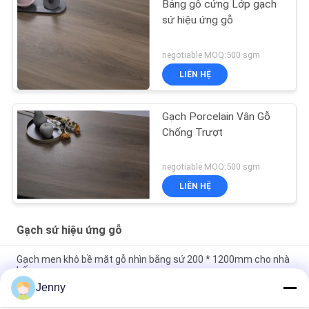
Bảng gỗ cứng Lớp gạch
sứ hiệu ứng gỗ
negotiable MOQ:500 sgm
LIÊN HỆ
Gạch Porcelain Vân Gỗ
Chống Trượt
negotiable MOQ:500 sgm
LIÊN HỆ
Gạch sứ hiệu ứng gỗ
Gạch men khô bề mặt gỗ nhìn bằng sứ 200 * 1200mm cho nhà
bếp
Jenny
Hiệu ứng hoàn thiện bằng gỗ Gạch lát sàn bằng sứ 11mm Sứ