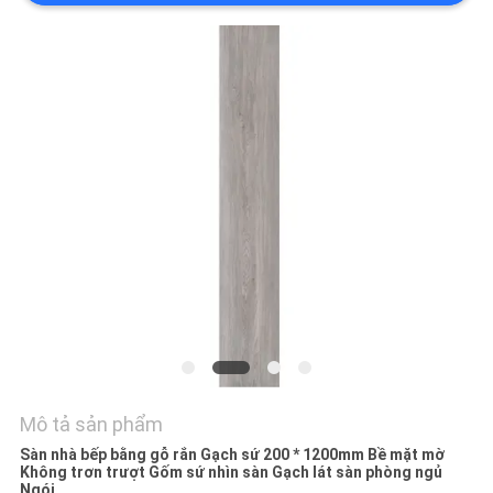
VỚI
CHÚNG
TÔI
YÊU
CẦU
ĐẶT
GIÁ
SƠ
ĐỒ
TRANG
Mô tả sản phẩm
WEB
Sàn nhà bếp bằng gỗ rắn Gạch sứ 200 * 1200mm Bề mặt mờ
Không trơn trượt Gốm sứ nhìn sàn Gạch lát sàn phòng ngủ
Ngói