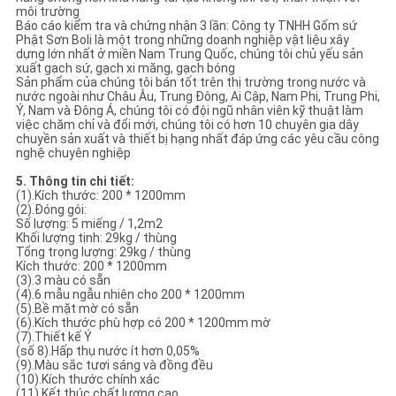
môi trường
Báo cáo kiểm tra và chứng nhận 3 lần: Công ty TNHH Gốm sứ
Phật Sơn Boli là một trong những doanh nghiệp vật liệu xây
dựng lớn nhất ở miền Nam Trung Quốc, chúng tôi chủ yếu sản
xuất gạch sứ, gạch xi măng, gạch bóng
Sản phẩm của chúng tôi bán tốt trên thị trường trong nước và
nước ngoài như Châu Âu, Trung Đông, Ai Cập, Nam Phi, Trung Phi,
Ý, Nam và Đông Á, chúng tôi có đội ngũ nhân viên kỹ thuật làm
việc chăm chỉ và đổi mới, chúng tôi có hơn 10 chuyên gia dây
chuyền sản xuất và thiết bị hạng nhất đáp ứng các yêu cầu công
nghệ chuyên nghiệp
5. Thông tin chi tiết:
(1).Kích thước: 200 * 1200mm
(2).Đóng gói:
Số lượng: 5 miếng / 1,2m2
Khối lượng tịnh: 29kg / thùng
Tổng trọng lượng: 29kg / thùng
Kích thước: 200 * 1200mm
(3).3 màu có sẵn
(4).6 mẫu ngẫu nhiên cho 200 * 1200mm
(5).Bề mặt mờ có sẵn
(6).Kích thước phù hợp có 200 * 1200mm mờ
(7).Thiết kế Ý
(số 8).Hấp thụ nước ít hơn 0,05%
(9).Màu sắc tươi sáng và đồng đều
(10).Kích thước chính xác
(11).Kết thúc chất lượng cao