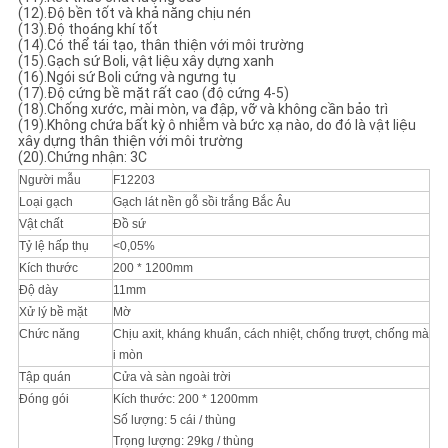
(12).Độ bền tốt và khả năng chịu nén
(13).Độ thoáng khí tốt
(14).Có thể tái tạo, thân thiện với môi trường
(15).Gạch sứ Boli, vật liệu xây dựng xanh
(16).Ngói sứ Boli cứng và ngưng tụ
(17).Độ cứng bề mặt rất cao (độ cứng 4-5)
(18).Chống xước, mài mòn, va đập, vỡ và không cần bảo trì
(19).Không chứa bất kỳ ô nhiễm và bức xạ nào, do đó là vật liệu
xây dựng thân thiện với môi trường
(20).Chứng nhận: 3C
Người mẫu
F12203
Loại gạch
Gạch lát nền gỗ sồi trắng Bắc Âu
Vật chất
Đồ sứ
Tỷ lệ hấp thụ
<0,05%
Kích thước
200 * 1200mm
Độ dày
11mm
Xử lý bề mặt
Mờ
Chức năng
Chịu axit, kháng khuẩn, cách nhiệt, chống trượt, chống mà
i mòn
Tập quán
Cửa và sàn ngoài trời
Đóng gói
Kích thước: 200 * 1200mm
Số lượng: 5 cái / thùng
Trọng lượng: 29kg / thùng