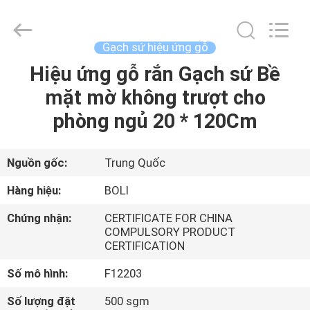
2026
FOSHAN
BOLI
CERAMICS
CO.,LTD..
Gạch sứ hiệu ứng gỗ
All
Rights
Hiệu ứng gỗ rắn Gạch sứ Bề
NHÀ
Reserved.
mặt mờ không trượt cho
SẢN
phòng ngủ 20 * 120Cm
PHẨM
Nguồn gốc:
Trung Quốc
VIDEO
Hàng hiệu:
BOLI
Chứng nhận:
CERTIFICATE FOR CHINA
VỀ
COMPULSORY PRODUCT
CERTIFICATION
CHÚNG
TÔI
Số mô hình:
F12203
Số lượng đặt
500 sgm