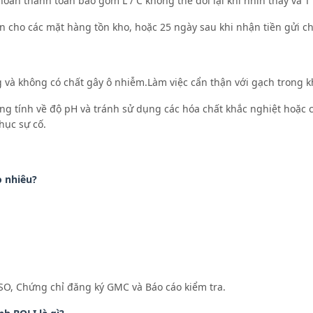
ản thanh toán bao gồm L / C không thể đổi lại khi nhìn thấy và T /
n cho các mặt hàng tồn kho, hoặc 25 ngày sau khi nhận tiền gửi c
và không có chất gây ô nhiễm.Làm việc cẩn thận với gạch trong kh
trung tính về độ pH và tránh sử dụng các hóa chất khắc nghiệt hoặ
hục sự cố.
o nhiêu?
SO, Chứng chỉ đăng ký GMC và Báo cáo kiểm tra.