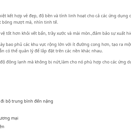
iệt kết hợp vẻ đẹp, độ bền và tính linh hoạt cho cả các ứng dụng 
t bóng mượt mà, nhìn tinh tế.
vệ tốt hơn khỏi vết bẩn, trầy xước và mài mòn.,đảm bảo sự xuất h
này bao phủ các khu vực rộng lớn với ít đường cong hơn, tạo ra 
ẫn có thể quản lý để lắp đặt trên các nền khác nhau.
độ đông lạnh mà không bị nứt,làm cho nó phù hợp cho các ứng dụ
i đi bộ trung bình đến nặng
hương mại
bền