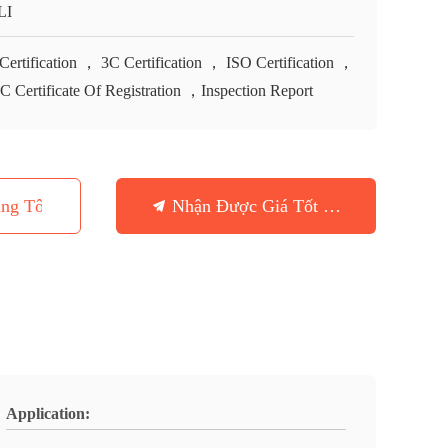
LI
Certification ， 3C Certification ， ISO Certification ，
 Certificate Of Registration ，Inspection Report
ng Tôi
Nhận Được Giá Tốt Nhất
Application: