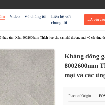
hẩm
Video
Về chúng tôi
Liên hệ với
Lời yêu cầ
chúng tôi
trích 
ứ thủy tinh Xám 8002600mm Thích hợp cho sàn nhà thương mại và các ứng d
Kháng đông g
8002600mm Th
mại và các ứn
Place of Origin
FO