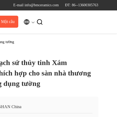
E-mail info@bmceramics.com
ĐT: 86--13600305763


u Một câu
dẫn
ụng tường
ạch sứ thủy tinh Xám
ích hợp cho sàn nhà thương
g dụng tường
SHAN China