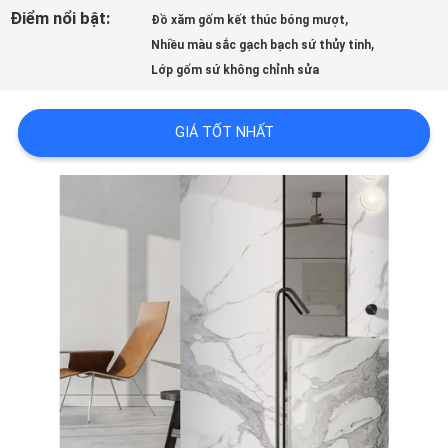
LƯỢNG
Điểm nổi bật:
,
Đồ xăm gốm kết thúc bóng mượt
,
Nhiều màu sắc gạch bạch sứ thủy tinh
Lớp gốm sứ không chỉnh sửa
LIÊN
HỆ
GIÁ TỐT NHẤT
VỚI
CHÚNG
TÔI
YÊU
CẦU
ĐẶT