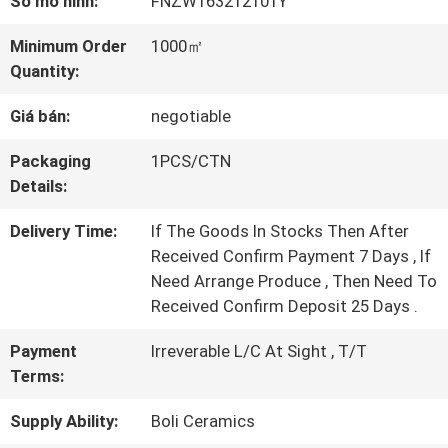
Số mô hình:
FNZW163212101Y
TÔI
Minimum Order
1000㎡
Quantity:
CHUYẾN
Giá bán:
negotiable
THAM
Packaging
1PCS/CTN
QUAN
Details:
NHÀ
Delivery Time:
If The Goods In Stocks Then After
MÁY
Received Confirm Payment 7 Days , If
Need Arrange Produce , Then Need To
Received Confirm Deposit 25 Days .
KIỂM
Payment
Irreverable L/C At Sight , T/T
SOÁT
Terms:
CHẤT
Supply Ability:
Boli Ceramics