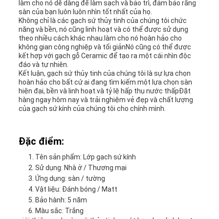
làm cho nó dễ dàng để làm sạch và bảo trì, đảm bảo rằng
sàn của bạn luôn luôn nhìn tốt nhất của họ.
Không chỉ là các gạch sứ thủy tinh của chúng tôi chức
năng và bền, nó cũng linh hoạt và có thể được sử dụng
theo nhiều cách khác nhau.làm cho nó hoàn hảo cho
không gian công nghiệp và tối giảnNó cũng có thể được
kết hợp với gạch gỗ Ceramic để tạo ra một cái nhìn độc
đáo và tự nhiên.
Kết luận, gạch sứ thủy tinh của chúng tôi là sự lựa chọn
hoàn hảo cho bất cứ ai đang tìm kiếm một lựa chọn sàn
hiện đại, bền và linh hoạt.và tỷ lệ hấp thụ nước thấpĐặt
hàng ngay hôm nay và trải nghiệm vẻ đẹp và chất lượng
của gạch sứ kính của chúng tôi cho chính mình.
Đặc điểm:
Tên sản phẩm: Lớp gạch sứ kính
Sử dụng: Nhà ở / Thương mại
Ứng dụng: sàn / tường
Vật liệu: Đánh bóng / Matt
Bảo hành: 5 năm
Màu sắc: Trắng