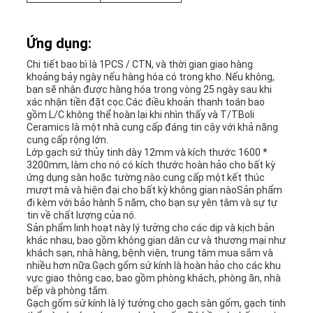
Ứng dụng:
Chi tiết bao bì là 1PCS / CTN, và thời gian giao hàng
khoảng bảy ngày nếu hàng hóa có trong kho. Nếu không,
bạn sẽ nhận được hàng hóa trong vòng 25 ngày sau khi
xác nhận tiền đặt cọc.Các điều khoản thanh toán bao
gồm L/C không thể hoàn lại khi nhìn thấy và T/TBoli
Ceramics là một nhà cung cấp đáng tin cậy với khả năng
cung cấp rộng lớn.
Lớp gạch sứ thủy tinh dày 12mm và kích thước 1600 *
3200mm, làm cho nó có kích thước hoàn hảo cho bất kỳ
ứng dụng sàn hoặc tường nào.cung cấp một kết thúc
mượt mà và hiện đại cho bất kỳ không gian nàoSản phẩm
đi kèm với bảo hành 5 năm, cho bạn sự yên tâm và sự tự
tin về chất lượng của nó.
Sản phẩm linh hoạt này lý tưởng cho các dịp và kịch bản
khác nhau, bao gồm không gian dân cư và thương mại như
khách sạn, nhà hàng, bệnh viện, trung tâm mua sắm và
nhiều hơn nữa.Gạch gốm sứ kính là hoàn hảo cho các khu
vực giao thông cao, bao gồm phòng khách, phòng ăn, nhà
bếp và phòng tắm.
Gạch gốm sứ kính là lý tưởng cho gạch sàn gốm, gạch tinh