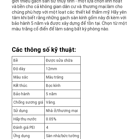
giới thiệu gạch sàn sứ thủy tinh - một lựa chọn linh hoạt
và bền cho cả không gian dân cư và thương mại.làm cho
chúng phù hợp với một loạt các thiết kế thẩm mỹ. Hãy yên
tâm khi biết rằng những gạch sàn kính gốm này đi kèm với
bảo hành 5 năm và được xây dựng để tồn tại. Chọn từ một
màu trắng cổ điển để làm sáng bất kỳ phòng nào.
Các thông số kỹ thuật:
Bề
Được sửa chữa
Độ dày
12mm
Màu sắc
Màu trắng
Kết thúc.
Bọc kính
Bảo hành
5 năm
Chống sương giá
Vâng.
Sử dụng
Nhà ở/thương mại
Hấp thụ nước
0.05%
Đánh giá PEI
4
Ứng dụng
Sàn nhà/bức tường