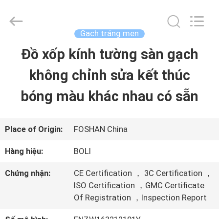
-
2026
FOSHAN
BOLI
Gạch tráng men
CERAMICS
CO.,LTD..
Đồ xốp kính tường sàn gạch
NHÀ
All
Rights
Reserved.
không chỉnh sửa kết thúc
SẢN
bóng màu khác nhau có sẵn
PHẨM
Place of Origin:
FOSHAN China
VIDEO
Hàng hiệu:
BOLI
Chứng nhận:
CE Certification ， 3C Certification ，
VỀ
ISO Certification ，GMC Certificate
Of Registration ，Inspection Report
CHÚNG