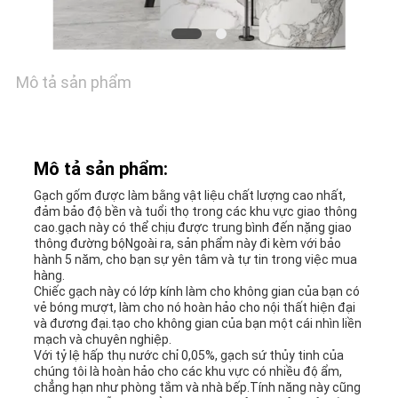
GIÁ
SƠ
Mô tả sản phẩm
ĐỒ
TRANG
Mô tả sản phẩm:
WEB
Gạch gốm được làm bằng vật liệu chất lượng cao nhất,
đảm bảo độ bền và tuổi thọ trong các khu vực giao thông
cao.gạch này có thể chịu được trung bình đến nặng giao
CHÍNH
thông đường bộNgoài ra, sản phẩm này đi kèm với bảo
hành 5 năm, cho bạn sự yên tâm và tự tin trong việc mua
hàng.
SÁCH
Chiếc gạch này có lớp kính làm cho không gian của bạn có
vẻ bóng mượt, làm cho nó hoàn hảo cho nội thất hiện đại
BẢO
và đương đại.tạo cho không gian của bạn một cái nhìn liền
mạch và chuyên nghiệp.
Với tỷ lệ hấp thụ nước chỉ 0,05%, gạch sứ thủy tinh của
MẬT
chúng tôi là hoàn hảo cho các khu vực có nhiều độ ẩm,
chẳng hạn như phòng tắm và nhà bếp.Tính năng này cũng