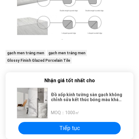
gạch men tráng men
gạch men tráng men
Glossy Finish Glazed Porcelain Tile
Nhận giá tốt nhất cho
Đồ xốp kính tường sàn gạch không
chỉnh sửa kết thúc bóng màu khác
nhau có sẵn
MOQ：
1000㎡
Tiếp tục