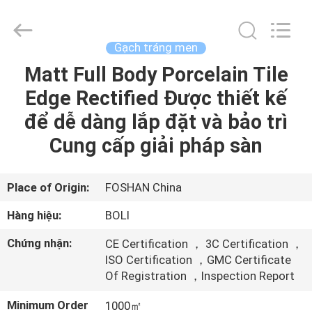
2026
FOSHAN
BOLI
CERAMICS
CO.,LTD..
Gạch tráng men
All
Rights
Matt Full Body Porcelain Tile
NHÀ
Reserved.
Edge Rectified Được thiết kế
SẢN
để dễ dàng lắp đặt và bảo trì
PHẨM
Cung cấp giải pháp sàn
VIDEO
Place of Origin:
FOSHAN China
Hàng hiệu:
BOLI
VỀ
Chứng nhận:
CE Certification ， 3C Certification ，
CHÚNG
ISO Certification ，GMC Certificate
TÔI
Of Registration ，Inspection Report
Minimum Order
1000㎡