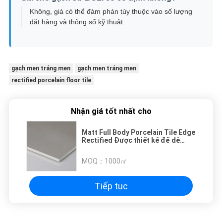
Không, giá có thể đàm phán tùy thuộc vào số lượng
đặt hàng và thông số kỹ thuật.
gạch men tráng men
gạch men tráng men
rectified porcelain floor tile
Nhận giá tốt nhất cho
Matt Full Body Porcelain Tile Edge
Rectified Được thiết kế để dễ
dàng lắp đặt và bảo trì Cung cấp
giải pháp sàn
MOQ：
1000㎡
Tiếp tục