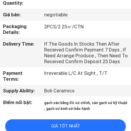
CHUYẾN
Quantity:
THAM
Giá bán:
negotiable
QUAN
Packaging
2PCS/2.25㎡/CTN
Details:
NHÀ
MÁY
Delivery Time:
If The Goods In Stocks Then After
Received Confirm Payment 7 Days , If
Need Arrange Produce , Then Need To
KIỂM
Received Confirm Deposit 25 Days .
SOÁT
Payment
Irreverable L/C At Sight , T/T
Terms:
CHẤT
Supply Ability:
Boli Ceramics
LƯỢNG
Điểm nổi bật:
,
gạch sàn bằng đồ sứ chỉnh
sàn gạch sứ kỹ thuật
,
LIÊN
gạch sứ kính với bảo hành
HỆ
GIÁ TỐT NHẤT