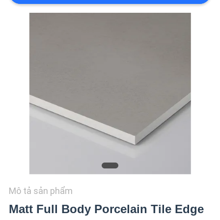
VỚI
CHÚNG
TÔI
YÊU
CẦU
ĐẶT
GIÁ
SITEMAP
CHÍNH
Mô tả sản phẩm
SÁCH
Matt Full Body Porcelain Tile Edge
BẢO