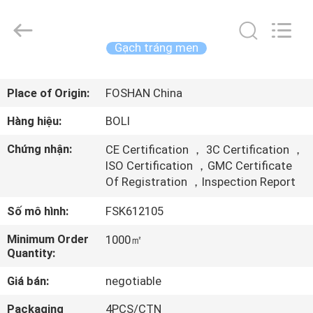
2026
FOSHAN
BOLI
CERAMICS
CO.,LTD..
Gạch tráng men
All
Rights
NHÀ
Reserved.
Place of Origin:
FOSHAN China
SẢN
Hàng hiệu:
BOLI
PHẨM
Chứng nhận:
CE Certification ， 3C Certification ，
ISO Certification ，GMC Certificate
Of Registration ，Inspection Report
VIDEO
Số mô hình:
FSK612105
VỀ
Minimum Order
1000㎡
CHÚNG
Quantity:
TÔI
Giá bán:
negotiable
Packaging
4PCS/CTN