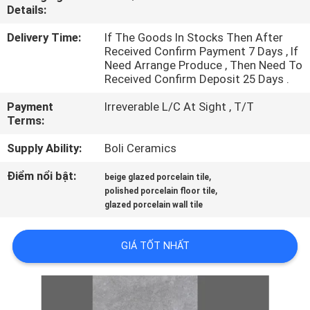
CHUYẾN
Details:
THAM
Delivery Time:
If The Goods In Stocks Then After
Received Confirm Payment 7 Days , If
QUAN
Need Arrange Produce , Then Need To
NHÀ
Received Confirm Deposit 25 Days .
MÁY
Payment
Irreverable L/C At Sight , T/T
Terms:
KIỂM
Supply Ability:
Boli Ceramics
SOÁT
Điểm nổi bật:
,
beige glazed porcelain tile
,
CHẤT
polished porcelain floor tile
glazed porcelain wall tile
LƯỢNG
GIÁ TỐT NHẤT
LIÊN
HỆ