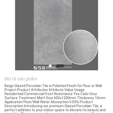
VỚI
CHÚNG
TÔI
YÊU
CẦU
ĐẶT
GIÁ
SƠ
Mô tả sản phẩm
ĐỒ
Beige Glazed Porcelain Tile in Polished Finish for Floor or Wall
Project Product Attributes Attribute Value Usage
TRANG
Residential/Commercial Frost Resistance Yes Color Grey
Surface Treatment Matt Size 600x1200mm Thickness 10mm
WEB
Application Floor/Wall Water Absorption 0.05% Product
Description Introducing our premium Glazed Porcelain Tile, a
perfect addition to your indoor space to elevate its beauty and