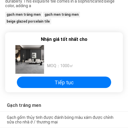
durability. This exquisite tile comes in a sophisticated Beige
CHÍNH
color, adding a
SÁCH
gạch men tráng men
gạch men tráng men
BẢO
beige glazed porcelain tile
MẬT
Nhận giá tốt nhất cho
MOQ：
1000㎡
Tiếp tục
Gạch tráng men
Gạch gốm thủy tinh được đánh bóng màu xám được chỉnh
sửa cho nhà ở / thương mại