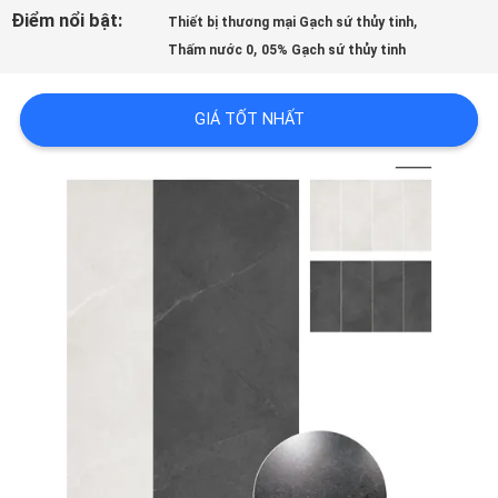
LƯỢNG
Điểm nổi bật:
,
Thiết bị thương mại Gạch sứ thủy tinh
,
Thấm nước 0
05% Gạch sứ thủy tinh
LIÊN
GIÁ TỐT NHẤT
HỆ
VỚI
CHÚNG
TÔI
YÊU
CẦU
ĐẶT