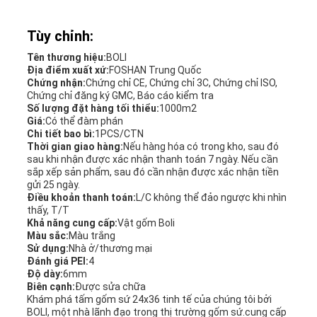
Tùy chỉnh:
Tên thương hiệu:
BOLI
Địa điểm xuất xứ:
FOSHAN Trung Quốc
Chứng nhận:
Chứng chỉ CE, Chứng chỉ 3C, Chứng chỉ ISO,
Chứng chỉ đăng ký GMC, Báo cáo kiểm tra
Số lượng đặt hàng tối thiểu:
1000m2
Giá:
Có thể đàm phán
Chi tiết bao bì:
1PCS/CTN
Thời gian giao hàng:
Nếu hàng hóa có trong kho, sau đó
sau khi nhận được xác nhận thanh toán 7 ngày. Nếu cần
sắp xếp sản phẩm, sau đó cần nhận được xác nhận tiền
gửi 25 ngày.
Điều khoản thanh toán:
L/C không thể đảo ngược khi nhìn
thấy, T/T
Khả năng cung cấp:
Vật gốm Boli
Màu sắc:
Màu trắng
Sử dụng:
Nhà ở/thương mại
Đánh giá PEI:
4
Độ dày:
6mm
Biên cạnh:
Được sửa chữa
Khám phá tấm gốm sứ 24x36 tinh tế của chúng tôi bởi
BOLI, một nhà lãnh đạo trong thị trường gốm sứ.cung cấp