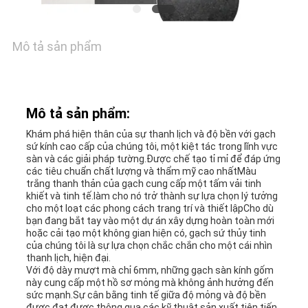
GIÁ
Mô tả sản phẩm
SƠ
ĐỒ
TRANG
Mô tả sản phẩm:
Khám phá hiện thân của sự thanh lịch và độ bền với gạch
WEB
sứ kính cao cấp của chúng tôi, một kiệt tác trong lĩnh vực
sàn và các giải pháp tường.Được chế tạo tỉ mỉ để đáp ứng
các tiêu chuẩn chất lượng và thẩm mỹ cao nhấtMàu
trắng thanh thản của gạch cung cấp một tấm vải tinh
CHÍNH
khiết và tinh tế.làm cho nó trở thành sự lựa chọn lý tưởng
cho một loạt các phong cách trang trí và thiết lậpCho dù
SÁCH
bạn đang bắt tay vào một dự án xây dựng hoàn toàn mới
hoặc cải tạo một không gian hiện có, gạch sứ thủy tinh
của chúng tôi là sự lựa chọn chắc chắn cho một cái nhìn
BẢO
thanh lịch, hiện đại.
Với độ dày mượt mà chỉ 6mm, những gạch sàn kính gốm
MẬT
này cung cấp một hồ sơ mỏng mà không ảnh hưởng đến
sức mạnh.Sự cân bằng tinh tế giữa độ mỏng và độ bền
được đạt được thông qua các kỹ thuật sản xuất tiên tiến,