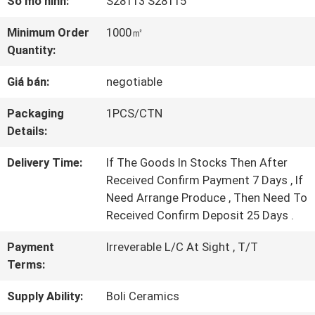
Số mô hình:
S28113 S28115
TÔI
Minimum Order
1000㎡
Quantity:
CHUYẾN
Giá bán:
negotiable
THAM
Packaging
1PCS/CTN
QUAN
Details:
NHÀ
Delivery Time:
If The Goods In Stocks Then After
MÁY
Received Confirm Payment 7 Days , If
Need Arrange Produce , Then Need To
Received Confirm Deposit 25 Days .
KIỂM
Payment
Irreverable L/C At Sight , T/T
SOÁT
Terms:
CHẤT
Supply Ability:
Boli Ceramics