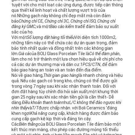
tuyệt vời cho một loạt các ứng dụng, được tiếp cận thông
qua thiết kế linh hoạt và chất lượng vượt trội của
nó.Những gạch này không chỉ đẹp mắt mà còn đảm
bảo
Chứng chỉ CE, Chứng chỉ 3C, Chứng chỉ ISO, Chứng chỉ
đăng ký GMC,
và một
Báo cáo kiểm tra
để đảm bảo sự xuất
sắc của họ.
Với một
Số lượng đặt hàng tối thiểu
Với diện tích 1000m2,
những tấm này có thể chứa các dự án quan trọng, đảm
bảo tính nhất quán và đồng nhất trên các không gian
lớn.
Giá cả
của BOLI Glass Porcelain Tile là
Có thể đàm phán
,
làm cho nó trở thành một lựa chọn hiệu quả về chi phí cho
cả các dự án thương mại và dân cư.
1PCS/CTN
, để đảm
bảo giao hàng an toàn và an toàn đến địa điểm.
Nói về giao hàng,
Thời gian giao hàng
là nhanh chóng và hiệu
quả. Nếu các gạch có trong kho, chúng có thể được gửi
trong vòng 7 ngày sau khi xác nhận thanh toán. Đối với
đơn đặt hàng tùy chỉnh đòi hỏi sản xuất,một khung thời
gian 25 ngày sau khi xác nhận tiền gửi là cần thiết- Dễ
dàng.
Điều khoản thanh toán
như
L/C không thể đảo ngược khi
nhìn thấy
và
T/T
được chấp nhận. với Boli Ceramics 'đáng
khen ngợi
Khả năng cung cấp
, khách hàng được đảm bảo
cung cấp gạch kệ kịp thời và đáng tin cậy.
Các
Biên thẳng
của BOLI Glass Porcelain Tile đảm bảo một
kết thúc mịn màng, cho phép các đường mỏng tối thiểu