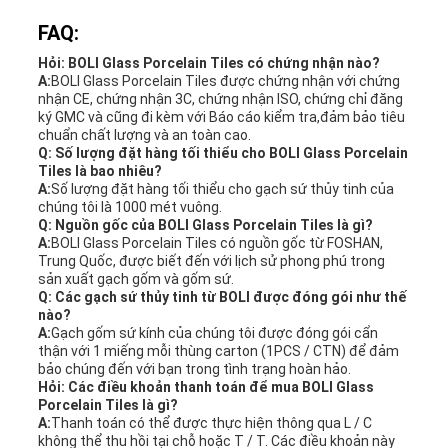
FAQ:
Hỏi: BOLI Glass Porcelain Tiles có chứng nhận nào?
A:
BOLI Glass Porcelain Tiles được chứng nhận với chứng
nhận CE, chứng nhận 3C, chứng nhận ISO, chứng chỉ đăng
ký GMC và cũng đi kèm với Báo cáo kiểm tra,đảm bảo tiêu
chuẩn chất lượng và an toàn cao.
Q: Số lượng đặt hàng tối thiểu cho BOLI Glass Porcelain
Tiles là bao nhiêu?
A:
Số lượng đặt hàng tối thiểu cho gạch sứ thủy tinh của
chúng tôi là 1000 mét vuông.
Q: Nguồn gốc của BOLI Glass Porcelain Tiles là gì?
A:
BOLI Glass Porcelain Tiles có nguồn gốc từ FOSHAN,
Trung Quốc, được biết đến với lịch sử phong phú trong
sản xuất gạch gốm và gốm sứ.
Q: Các gạch sứ thủy tinh từ BOLI được đóng gói như thế
nào?
A:
Gạch gốm sứ kính của chúng tôi được đóng gói cẩn
thận với 1 miếng mỗi thùng carton (1PCS / CTN) để đảm
bảo chúng đến với bạn trong tình trạng hoàn hảo.
Hỏi: Các điều khoản thanh toán để mua BOLI Glass
Porcelain Tiles là gì?
A:
Thanh toán có thể được thực hiện thông qua L / C
không thể thu hồi tại chỗ hoặc T / T. Các điều khoản này