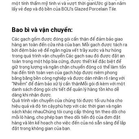
một tính thẩm mỹ tinh vi và vượt thời gianƯớc gì bạn nắm
lấy vẻ đẹp và độ bền của BOLI's Glazed Porcelain Tile.
Bao bì và vận chuyển:
Các gạch gốm được đóng gói cẩn thận để đảm bảo giao
hàng an toàn đến cửa nhà của bạn. Mỗi gạch được tách ra
bởi đệm bảo vệ để ngăn ngừa vết trầy xước và hư hỏng
trong quá trình vận chuyển.Các gạch sau đó được đặt an
toàn trong một hộp bìa cứng, được thiết kế đặc biệt để
giữ trọng lượng và ngăn chặn chuyển động có thể làm tổn
hại đến tính toàn vẹn của gạch.hộp được niêm phong
bằng băng bền công nghiệp và được dán nhãn rõ ràng với
"Nhiễm" để đảm bảo xử lý cẩn thậnMỗi gói đi kèm với một
danh sách đóng gói chi tiết để quản lý hàng tồn kho dễ
dàng khi nhận được.
Quá trình vận chuyển của chúng tôi được tối ưu hóa cho
hiệu quả và độ tin cậy.phù hợp với các thời gian và ngân
sách khác nhauChúng tôi cung cấp thông tin theo dõi cho
mỗi lô hàng, cho phép bạn theo dõi tiến độ của đơn đặt
hàng và lên kế hoạch cho việc đến của nó.sẵn sàng để lắp
đặt trong không gian của bạn.