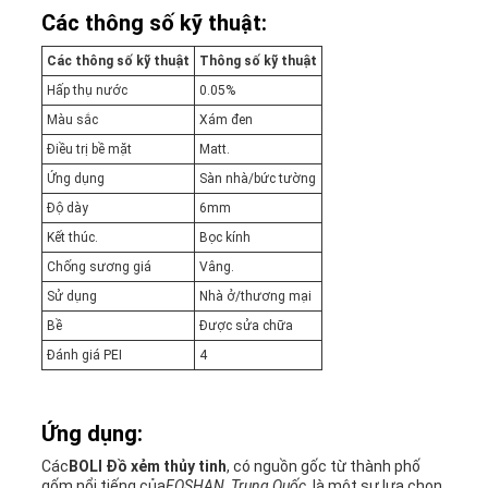
Các thông số kỹ thuật:
Các thông số kỹ thuật
Thông số kỹ thuật
Hấp thụ nước
0.05%
Màu sắc
Xám đen
Điều trị bề mặt
Matt.
Ứng dụng
Sàn nhà/bức tường
Độ dày
6mm
Kết thúc.
Bọc kính
Chống sương giá
Vâng.
Sử dụng
Nhà ở/thương mại
Bề
Được sửa chữa
Đánh giá PEI
4
Ứng dụng:
Các
BOLI Đồ xẻm thủy tinh
, có nguồn gốc từ thành phố
gốm nổi tiếng của
FOSHAN, Trung Quốc
, là một sự lựa chọn