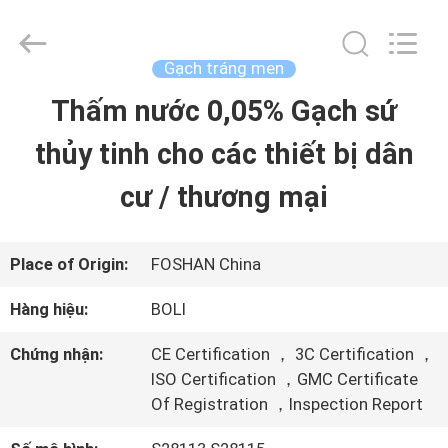
-
2026
FOSHAN
BOLI
Gạch tráng men
CERAMICS
CO.,LTD..
Thấm nước 0,05% Gạch sứ
NHÀ
All
Rights
Reserved.
thủy tinh cho các thiết bị dân
SẢN
cư / thương mại
PHẨM
Place of Origin:
FOSHAN China
VIDEO
Hàng hiệu:
BOLI
Chứng nhận:
CE Certification ， 3C Certification ，
VỀ
ISO Certification ，GMC Certificate
Of Registration ，Inspection Report
CHÚNG