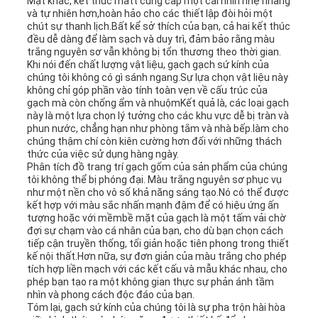
Mặt khác, kết thúc matt cung cấp một cái nhìn nhẹ nhàng
và tự nhiên hơn,hoàn hảo cho các thiết lập đòi hỏi một
chút sự thanh lịch.Bất kể sở thích của bạn, cả hai kết thúc
đều dễ dàng để làm sạch và duy trì, đảm bảo rằng màu
trắng nguyên sơ vẫn không bị tổn thương theo thời gian.
Khi nói đến chất lượng vật liệu, gạch gạch sứ kính của
chúng tôi không có gì sánh ngang.Sự lựa chọn vật liệu này
không chỉ góp phần vào tính toàn vẹn về cấu trúc của
gạch mà còn chống ẩm và nhuộmKết quả là, các loại gạch
này là một lựa chọn lý tưởng cho các khu vực dễ bị tràn và
phun nước, chẳng hạn như phòng tắm và nhà bếp.làm cho
chúng thậm chí còn kiên cường hơn đối với những thách
thức của việc sử dụng hàng ngày.
Phân tích đồ trang trí gạch gốm của sản phẩm của chúng
tôi không thể bị phóng đại. Màu trắng nguyên sơ phục vụ
như một nền cho vô số khả năng sáng tạo.Nó có thể được
kết hợp với màu sắc nhấn mạnh đậm để có hiệu ứng ấn
tượng hoặc với mềmbề mặt của gạch là một tấm vải chờ
đợi sự chạm vào cá nhân của bạn, cho dù bạn chọn cách
tiếp cận truyền thống, tối giản hoặc tiên phong trong thiết
kế nội thất.Hơn nữa, sự đơn giản của màu trắng cho phép
tích hợp liền mạch với các kết cấu và mẫu khác nhau, cho
phép bạn tạo ra một không gian thực sự phản ánh tầm
nhìn và phong cách độc đáo của bạn.
Tóm lại, gạch sứ kính của chúng tôi là sự pha trộn hài hòa