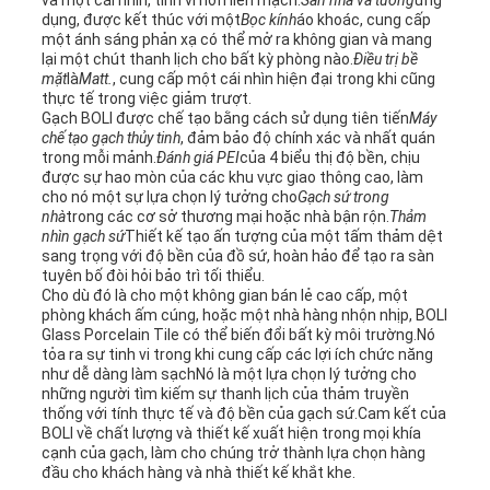
và một cái nhìn, tinh vi hơn liền mạch.
Sàn nhà và tường
ứng
dụng, được kết thúc với một
Bọc kính
áo khoác, cung cấp
một ánh sáng phản xạ có thể mở ra không gian và mang
lại một chút thanh lịch cho bất kỳ phòng nào.
Điều trị bề
mặt
là
Matt.
, cung cấp một cái nhìn hiện đại trong khi cũng
thực tế trong việc giảm trượt.
Gạch BOLI được chế tạo bằng cách sử dụng tiên tiến
Máy
chế tạo gạch thủy tinh
, đảm bảo độ chính xác và nhất quán
trong mỗi mảnh.
Đánh giá PEI
của 4 biểu thị độ bền, chịu
được sự hao mòn của các khu vực giao thông cao, làm
cho nó một sự lựa chọn lý tưởng cho
Gạch sứ trong
nhà
trong các cơ sở thương mại hoặc nhà bận rộn.
Thảm
nhìn gạch sứ
Thiết kế tạo ấn tượng của một tấm thảm dệt
sang trọng với độ bền của đồ sứ, hoàn hảo để tạo ra sàn
tuyên bố đòi hỏi bảo trì tối thiểu.
Cho dù đó là cho một không gian bán lẻ cao cấp, một
phòng khách ấm cúng, hoặc một nhà hàng nhộn nhịp, BOLI
Glass Porcelain Tile có thể biến đổi bất kỳ môi trường.Nó
tỏa ra sự tinh vi trong khi cung cấp các lợi ích chức năng
như dễ dàng làm sạchNó là một lựa chọn lý tưởng cho
những người tìm kiếm sự thanh lịch của thảm truyền
thống với tính thực tế và độ bền của gạch sứ.Cam kết của
BOLI về chất lượng và thiết kế xuất hiện trong mọi khía
cạnh của gạch, làm cho chúng trở thành lựa chọn hàng
đầu cho khách hàng và nhà thiết kế khắt khe.