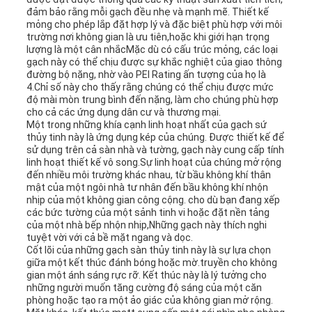
đảm bảo rằng mỗi gạch đều nhẹ và mạnh mẽ. Thiết kế
mỏng cho phép lắp đặt hợp lý và đặc biệt phù hợp với môi
trường nơi không gian là ưu tiên,hoặc khi giới hạn trọng
lượng là một cân nhắcMặc dù có cấu trúc mỏng, các loại
gạch này có thể chịu được sự khắc nghiệt của giao thông
đường bộ nặng, nhờ vào PEI Rating ấn tượng của họ là
4.Chỉ số này cho thấy rằng chúng có thể chịu được mức
độ mài mòn trung bình đến nặng, làm cho chúng phù hợp
cho cả các ứng dụng dân cư và thương mại.
Một trong những khía cạnh linh hoạt nhất của gạch sứ
thủy tinh này là ứng dụng kép của chúng. Được thiết kế để
sử dụng trên cả sàn nhà và tường, gạch này cung cấp tính
linh hoạt thiết kế vô song.Sự linh hoạt của chúng mở rộng
đến nhiều môi trường khác nhau, từ bầu không khí thân
mật của một ngôi nhà tư nhân đến bầu không khí nhộn
nhịp của một không gian công cộng. cho dù bạn đang xếp
các bức tường của một sảnh tinh vi hoặc đặt nền tảng
của một nhà bếp nhộn nhịp,Những gạch này thích nghi
tuyệt vời với cả bề mặt ngang và dọc.
Cốt lõi của những gạch sàn thủy tinh này là sự lựa chọn
giữa một kết thúc đánh bóng hoặc mờ.truyền cho không
gian một ánh sáng rực rỡ. Kết thúc này là lý tưởng cho
những người muốn tăng cường độ sáng của một căn
phòng hoặc tạo ra một ảo giác của không gian mở rộng.