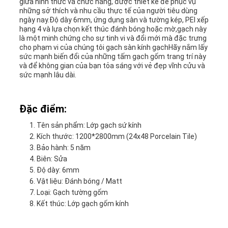
giữa hình thức và chức năng, được thiết kế để phục vụ
những sở thích và nhu cầu thực tế của người tiêu dùng
ngày nay.Độ dày 6mm, ứng dụng sàn và tường kép, PEI xếp
hạng 4 và lựa chọn kết thúc đánh bóng hoặc mờ,gạch này
là một minh chứng cho sự tinh vi và đổi mới mà đặc trưng
cho phạm vi của chúng tôi gạch sàn kính gạchHãy nắm lấy
sức mạnh biến đổi của những tấm gạch gốm trang trí này
và để không gian của bạn tỏa sáng với vẻ đẹp vĩnh cửu và
sức mạnh lâu dài.
Đặc điểm:
Tên sản phẩm: Lớp gạch sứ kính
Kích thước: 1200*2800mm (24x48 Porcelain Tile)
Bảo hành: 5 năm
Biên: Sửa
Độ dày: 6mm
Vật liệu: Đánh bóng / Matt
Loại: Gạch tường gốm
Kết thúc: Lớp gạch gốm kính