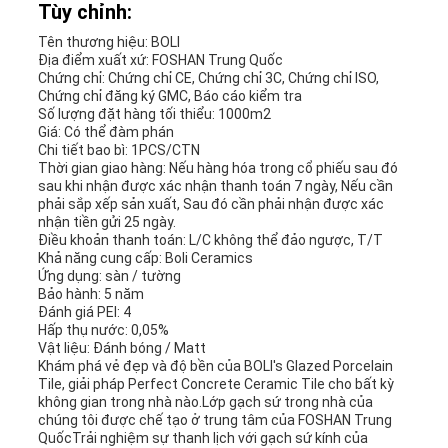
Tùy chỉnh:
Tên thương hiệu: BOLI
Địa điểm xuất xứ: FOSHAN Trung Quốc
Chứng chỉ: Chứng chỉ CE, Chứng chỉ 3C, Chứng chỉ ISO,
Chứng chỉ đăng ký GMC, Báo cáo kiểm tra
Số lượng đặt hàng tối thiểu: 1000m2
Giá: Có thể đàm phán
Chi tiết bao bì: 1PCS/CTN
Thời gian giao hàng: Nếu hàng hóa trong cổ phiếu sau đó
sau khi nhận được xác nhận thanh toán 7 ngày, Nếu cần
phải sắp xếp sản xuất, Sau đó cần phải nhận được xác
nhận tiền gửi 25 ngày.
Điều khoản thanh toán: L/C không thể đảo ngược, T/T
Khả năng cung cấp: Boli Ceramics
Ứng dụng: sàn / tường
Bảo hành: 5 năm
Đánh giá PEI: 4
Hấp thụ nước: 0,05%
Vật liệu: Đánh bóng / Matt
Khám phá vẻ đẹp và độ bền của BOLI's Glazed Porcelain
Tile, giải pháp Perfect Concrete Ceramic Tile cho bất kỳ
không gian trong nhà nào.Lớp gạch sứ trong nhà của
chúng tôi được chế tạo ở trung tâm của FOSHAN Trung
QuốcTrải nghiệm sự thanh lịch với gạch sứ kính của