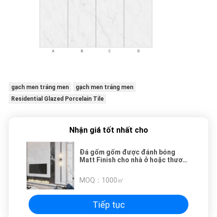
gạch men tráng men
gạch men tráng men
Residential Glazed Porcelain Tile
Nhận giá tốt nhất cho
Đá gốm gốm được đánh bóng
Matt Finish cho nhà ở hoặc thương
mại
MOQ：
1000㎡
Tiếp tục