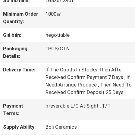
Số mô hình:
LG826ZS901
TÔI
Minimum Order
1000㎡
Quantity:
CHUYẾN
Giá bán:
negotiable
THAM
Packaging
1PCS/CTN
QUAN
Details:
NHÀ
Delivery Time:
If The Goods In Stocks Then After
MÁY
Received Confirm Payment 7 Days , If
Need Arrange Produce , Then Need To
Received Confirm Deposit 25 Days .
KIỂM
Payment
Irreverable L/C At Sight , T/T
SOÁT
Terms:
CHẤT
Supply Ability:
Boli Ceramics