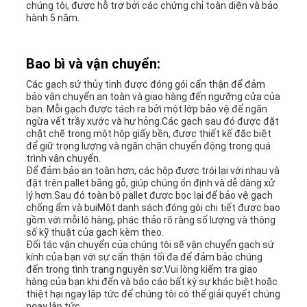
chúng tôi, được hỗ trợ bởi các chứng chỉ toàn diện và bảo
hành 5 năm.
Bao bì và vận chuyển:
Các gạch sứ thủy tinh được đóng gói cẩn thận để đảm
bảo vận chuyển an toàn và giao hàng đến ngưỡng cửa của
bạn. Mỗi gạch được tách ra bởi một lớp bảo vệ để ngăn
ngừa vết trầy xước và hư hỏng.Các gạch sau đó được đặt
chặt chẽ trong một hộp giấy bền, được thiết kế đặc biệt
để giữ trọng lượng và ngăn chặn chuyển động trong quá
trình vận chuyển.
Để đảm bảo an toàn hơn, các hộp được trói lại với nhau và
đặt trên pallet bằng gỗ, giúp chúng ổn định và dễ dàng xử
lý hơn.Sau đó toàn bộ pallet được bọc lại để bảo vệ gạch
chống ẩm và bụiMột danh sách đóng gói chi tiết được bao
gồm với mỗi lô hàng, phác thảo rõ ràng số lượng và thông
số kỹ thuật của gạch kèm theo.
Đối tác vận chuyển của chúng tôi sẽ vận chuyển gạch sứ
kính của bạn với sự cẩn thận tối đa để đảm bảo chúng
đến trong tình trạng nguyên sơ.Vui lòng kiểm tra giao
hàng của bạn khi đến và báo cáo bất kỳ sự khác biệt hoặc
thiệt hại ngay lập tức để chúng tôi có thể giải quyết chúng
ngay lập tức.