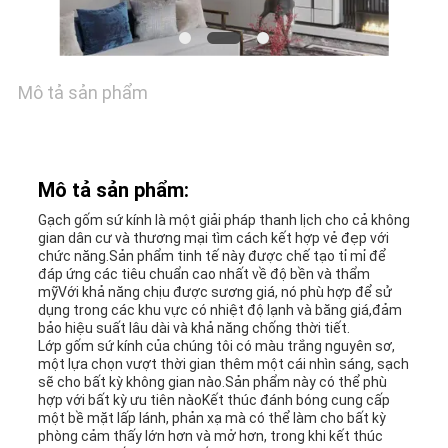
GIÁ
SƠ
Mô tả sản phẩm
ĐỒ
TRANG
Mô tả sản phẩm:
WEB
Gạch gốm sứ kính là một giải pháp thanh lịch cho cả không
gian dân cư và thương mại tìm cách kết hợp vẻ đẹp với
chức năng.Sản phẩm tinh tế này được chế tạo tỉ mỉ để
CHÍNH
đáp ứng các tiêu chuẩn cao nhất về độ bền và thẩm
mỹVới khả năng chịu được sương giá, nó phù hợp để sử
dụng trong các khu vực có nhiệt độ lạnh và băng giá,đảm
SÁCH
bảo hiệu suất lâu dài và khả năng chống thời tiết.
Lớp gốm sứ kính của chúng tôi có màu trắng nguyên sơ,
BẢO
một lựa chọn vượt thời gian thêm một cái nhìn sáng, sạch
sẽ cho bất kỳ không gian nào.Sản phẩm này có thể phù
hợp với bất kỳ ưu tiên nàoKết thúc đánh bóng cung cấp
MẬT
một bề mặt lấp lánh, phản xạ mà có thể làm cho bất kỳ
phòng cảm thấy lớn hơn và mở hơn, trong khi kết thúc