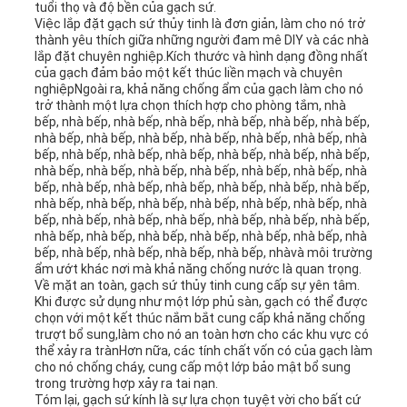
tuổi thọ và độ bền của gạch sứ.
Việc lắp đặt gạch sứ thủy tinh là đơn giản, làm cho nó trở
thành yêu thích giữa những người đam mê DIY và các nhà
lắp đặt chuyên nghiệp.Kích thước và hình dạng đồng nhất
của gạch đảm bảo một kết thúc liền mạch và chuyên
nghiệpNgoài ra, khả năng chống ẩm của gạch làm cho nó
trở thành một lựa chọn thích hợp cho phòng tắm, nhà
bếp, nhà bếp, nhà bếp, nhà bếp, nhà bếp, nhà bếp, nhà bếp,
nhà bếp, nhà bếp, nhà bếp, nhà bếp, nhà bếp, nhà bếp, nhà
bếp, nhà bếp, nhà bếp, nhà bếp, nhà bếp, nhà bếp, nhà bếp,
nhà bếp, nhà bếp, nhà bếp, nhà bếp, nhà bếp, nhà bếp, nhà
bếp, nhà bếp, nhà bếp, nhà bếp, nhà bếp, nhà bếp, nhà bếp,
nhà bếp, nhà bếp, nhà bếp, nhà bếp, nhà bếp, nhà bếp, nhà
bếp, nhà bếp, nhà bếp, nhà bếp, nhà bếp, nhà bếp, nhà bếp,
nhà bếp, nhà bếp, nhà bếp, nhà bếp, nhà bếp, nhà bếp, nhà
bếp, nhà bếp, nhà bếp, nhà bếp, nhà bếp, nhàvà môi trường
ẩm ướt khác nơi mà khả năng chống nước là quan trọng.
Về mặt an toàn, gạch sứ thủy tinh cung cấp sự yên tâm.
Khi được sử dụng như một lớp phủ sàn, gạch có thể được
chọn với một kết thúc nắm bắt cung cấp khả năng chống
trượt bổ sung,làm cho nó an toàn hơn cho các khu vực có
thể xảy ra trànHơn nữa, các tính chất vốn có của gạch làm
cho nó chống cháy, cung cấp một lớp bảo mật bổ sung
trong trường hợp xảy ra tai nạn.
Tóm lại, gạch sứ kính là sự lựa chọn tuyệt vời cho bất cứ