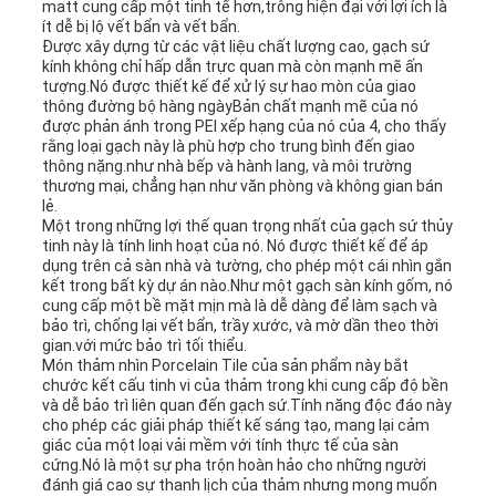
matt cung cấp một tinh tế hơn,trông hiện đại với lợi ích là
ít dễ bị lộ vết bẩn và vết bẩn.
Được xây dựng từ các vật liệu chất lượng cao, gạch sứ
kính không chỉ hấp dẫn trực quan mà còn mạnh mẽ ấn
tượng.Nó được thiết kế để xử lý sự hao mòn của giao
thông đường bộ hàng ngàyBản chất mạnh mẽ của nó
được phản ánh trong PEI xếp hạng của nó của 4, cho thấy
rằng loại gạch này là phù hợp cho trung bình đến giao
thông nặng.như nhà bếp và hành lang, và môi trường
thương mại, chẳng hạn như văn phòng và không gian bán
lẻ.
Một trong những lợi thế quan trọng nhất của gạch sứ thủy
tinh này là tính linh hoạt của nó. Nó được thiết kế để áp
dụng trên cả sàn nhà và tường, cho phép một cái nhìn gắn
kết trong bất kỳ dự án nào.Như một gạch sàn kính gốm, nó
cung cấp một bề mặt mịn mà là dễ dàng để làm sạch và
bảo trì, chống lại vết bẩn, trầy xước, và mờ dần theo thời
gian.với mức bảo trì tối thiểu.
Món thảm nhìn Porcelain Tile của sản phẩm này bắt
chước kết cấu tinh vi của thảm trong khi cung cấp độ bền
và dễ bảo trì liên quan đến gạch sứ.Tính năng độc đáo này
cho phép các giải pháp thiết kế sáng tạo, mang lại cảm
giác của một loại vải mềm với tính thực tế của sàn
cứng.Nó là một sự pha trộn hoàn hảo cho những người
đánh giá cao sự thanh lịch của thảm nhưng mong muốn