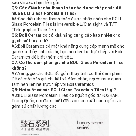
sau khi xác nhận tiền gửi.
Q5: Các điều khoản thanh toán nào được chấp nhận để
mua BOLI Glass Porcelain Tiles?
A5:
Các điều khoản thanh toán được chấp nhận cho BOLI
Glass Porcelain Tiles là Irreversible L/C at sight và T/T
(Telegraphic Transfer).
Q6: Boli Ceramics có khả năng cung cấp bao nhiêu cho
gạch sứ thủy tinh?
A6:
Boli Ceramics có một khả năng cung cấp mạnh mẽ cho
gạch sứ thủy tinh của họ.bạn nên liên hệ trực tiếp với Boli
Ceramics để biết thêm chi tiết..
Q7: Có thể đàm phán giá cho BOLI Glass Porcelain Tiles
không?
A7:
Vâng, giá cho BOLI Đồ gốm thủy tinh có thể đàm phán.
Để có một báo giá chi tiết và đàm phán, người mua quan
tâm nên liên hệ trực tiếp với Boli Ceramics.
Q8: Nơi xuất xứ của BOLI Glass Porcelain Tiles là gì?
A8:
BOLI Glass Porcelain Tiles có nguồn gốc từ FOSHAN,
Trung Quốc, nơi được biết đến với sản xuất gạch gốm và
gốm sứ chất lượng cao.