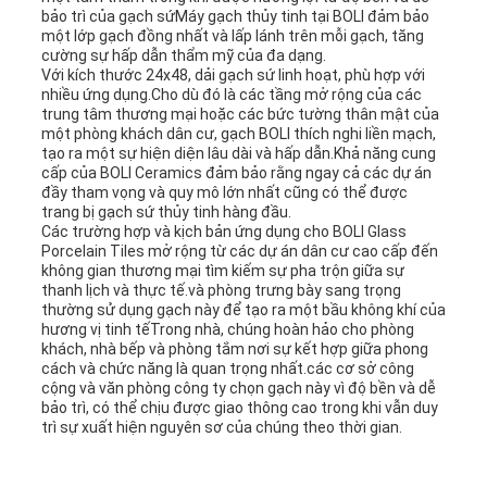
bảo trì của gạch sứMáy gạch thủy tinh tại BOLI đảm bảo
một lớp gạch đồng nhất và lấp lánh trên mỗi gạch, tăng
cường sự hấp dẫn thẩm mỹ của đa dạng.
Với kích thước 24x48, dải gạch sứ linh hoạt, phù hợp với
nhiều ứng dụng.Cho dù đó là các tầng mở rộng của các
trung tâm thương mại hoặc các bức tường thân mật của
một phòng khách dân cư, gạch BOLI thích nghi liền mạch,
tạo ra một sự hiện diện lâu dài và hấp dẫn.Khả năng cung
cấp của BOLI Ceramics đảm bảo rằng ngay cả các dự án
đầy tham vọng và quy mô lớn nhất cũng có thể được
trang bị gạch sứ thủy tinh hàng đầu.
Các trường hợp và kịch bản ứng dụng cho BOLI Glass
Porcelain Tiles mở rộng từ các dự án dân cư cao cấp đến
không gian thương mại tìm kiếm sự pha trộn giữa sự
thanh lịch và thực tế.và phòng trưng bày sang trọng
thường sử dụng gạch này để tạo ra một bầu không khí của
hương vị tinh tếTrong nhà, chúng hoàn hảo cho phòng
khách, nhà bếp và phòng tắm nơi sự kết hợp giữa phong
cách và chức năng là quan trọng nhất.các cơ sở công
cộng và văn phòng công ty chọn gạch này vì độ bền và dễ
bảo trì, có thể chịu được giao thông cao trong khi vẫn duy
trì sự xuất hiện nguyên sơ của chúng theo thời gian.