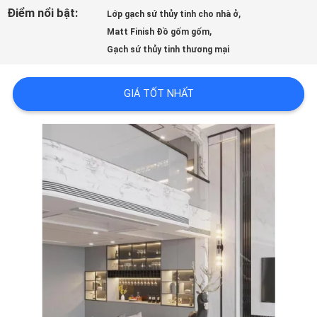
LƯỢNG
Điểm nổi bật:
,
Lớp gạch sứ thủy tinh cho nhà ở
,
Matt Finish Đồ gốm gốm
Gạch sứ thủy tinh thương mại
LIÊN
HỆ
GIÁ TỐT NHẤT
VỚI
CHÚNG
TÔI
YÊU
CẦU
ĐẶT