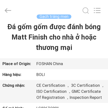
-
2026
FOSHAN
BOLI
Gạch tráng men
CERAMICS
CO.,LTD..
Đá gốm gốm được đánh bóng
NHÀ
All
Rights
Reserved.
Matt Finish cho nhà ở hoặc
SẢN
thương mại
PHẨM
Place of Origin:
FOSHAN China
VIDEO
Hàng hiệu:
BOLI
Chứng nhận:
CE Certification ， 3C Certification ，
VỀ
ISO Certification ，GMC Certificate
Of Registration ，Inspection Report
CHÚNG