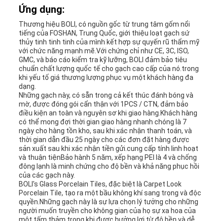
Ứng dụng:
Thương hiệu BOLI, có nguồn gốc từ trung tâm gốm nổi
tiếng của FOSHAN, Trung Quốc, giới thiệu loạt gạch sứ
thủy tinh tinh tinh của mình kết hợp sự quyến rũ thẩm mỹ
với chức năng mạnh mẽ.Với chứng chỉ như CE, 3C, ISO,
GMC, và báo cáo kiểm tra kỹ lưỡng, BOLI đảm bảo tiêu
chuẩn chất lượng quốc tế cho gạch cao cấp của nó.trong
khi yếu tố giá thương lượng phục vụ một khách hàng đa
dạng.
Những gạch này, có sẵn trong cả kết thúc đánh bóng và
mờ, được đóng gói cẩn thận với 1PCS / CTN, đảm bảo
điều kiện an toàn và nguyên sơ khi giao hàng.Khách hàng
có thể mong đợi thời gian giao hàng nhanh chóng là 7
ngày cho hàng tồn kho, sau khi xác nhận thanh toán, và
thời gian dẫn đầu 25 ngày cho các đơn đặt hàng được
sản xuất sau khi xác nhận tiền gửi.cung cấp tính linh hoạt
và thuận tiệnBảo hành 5 năm, xếp hạng PEI là 4 và chống
đông lạnh là minh chứng cho độ bền và khả năng phục hồi
của các gạch này.
BOLI's Glass Porcelain Tiles, đặc biệt là Carpet Look
Porcelain Tile, tạo ra một bầu không khí sang trọng và độc
quyền.Những gạch này là sự lựa chọn lý tưởng cho những
người muốn truyền cho không gian của họ sự xa hoa của
một tấm thảm trong khi được hưởng lợi từ độ bền và dễ