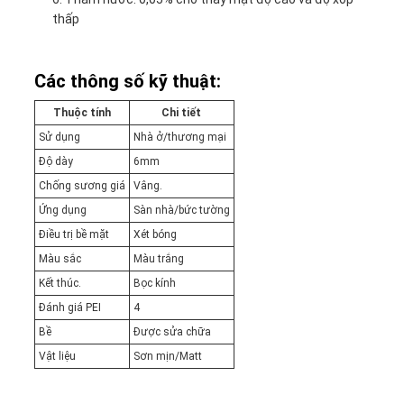
thấp
Các thông số kỹ thuật:
Thuộc tính
Chi tiết
Sử dụng
Nhà ở/thương mại
Độ dày
6mm
Chống sương giá
Vâng.
Ứng dụng
Sàn nhà/bức tường
Điều trị bề mặt
Xét bóng
Màu sắc
Màu trắng
Kết thúc.
Bọc kính
Đánh giá PEI
4
Bề
Được sửa chữa
Vật liệu
Sơn mịn/Matt