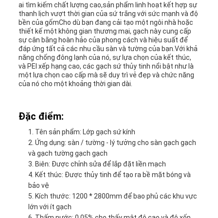
ai tìm kiếm chất lượng cao,sản phẩm linh hoạt kết hợp sự
thanh lịch vượt thời gian của sứ trắng với sức mạnh và độ
bền của gốmCho dù bạn đang cải tạo một ngôi nhà hoặc
thiết kế một không gian thương mại, gạch này cung cấp
sự cân bằng hoàn hảo của phong cách và hiệu suất để
đáp ứng tất cả các nhu cầu sàn và tường của bạn.Với khả
năng chống đông lạnh của nó, sự lựa chọn của kết thúc,
và PEI xếp hạng cao, các gạch sứ thủy tinh nổi bật như là
một lựa chọn cao cấp mà sẽ duy trì vẻ đẹp và chức năng
của nó cho một khoảng thời gian dài.
Đặc điểm:
Tên sản phẩm: Lớp gạch sứ kính
Ứng dụng: sàn / tường - lý tưởng cho sàn gạch gạch
và gạch tường gạch gạch
Biên: Được chỉnh sửa để lắp đặt liền mạch
Kết thúc: Được thủy tinh để tạo ra bề mặt bóng và
bảo vệ
Kích thước: 1200 * 2800mm để bao phủ các khu vực
lớn với ít gạch
Thấm nước: 0,05% cho thấy mật độ cao và độ xốp