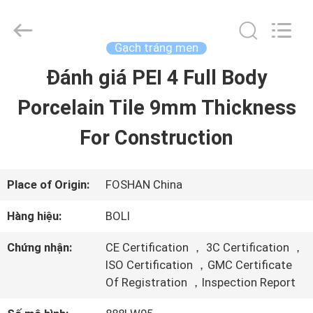
-
2026
FOSHAN
BOLI
Gạch tráng men
CERAMICS
CO.,LTD..
Đánh giá PEI 4 Full Body
NHÀ
All
Rights
Reserved.
Porcelain Tile 9mm Thickness
SẢN
For Construction
PHẨM
Place of Origin:
FOSHAN China
VIDEO
Hàng hiệu:
BOLI
Chứng nhận:
CE Certification ， 3C Certification ，
VỀ
ISO Certification ，GMC Certificate
Of Registration ，Inspection Report
CHÚNG