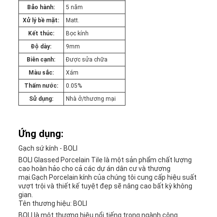
Bảo hành:
5 năm
Xử lý bề mặt:
Matt.
Kết thúc:
Bọc kính
Độ dày:
9mm
Biên cạnh:
Được sửa chữa
Màu sắc:
Xám
Thấm nước:
0.05%
Sử dụng:
Nhà ở/thương mại
Ứng dụng:
Gạch sứ kính - BOLI
BOLI Glassed Porcelain Tile là một sản phẩm chất lượng
cao hoàn hảo cho cả các dự án dân cư và thương
mại.Gạch Porcelain kính của chúng tôi cung cấp hiệu suất
vượt trội và thiết kế tuyệt đẹp sẽ nâng cao bất kỳ không
gian.
Tên thương hiệu: BOLI
BOLI là một thương hiệu nổi tiếng trong ngành công