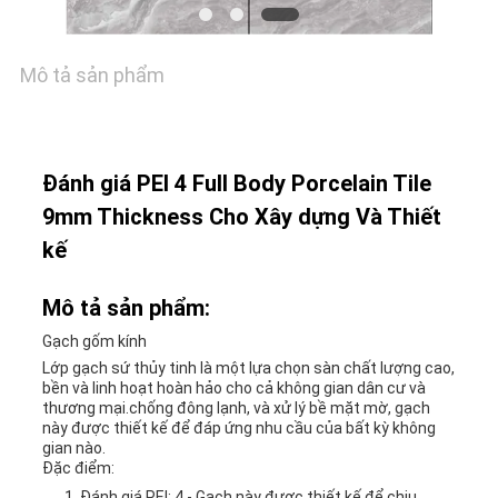
GIÁ
Mô tả sản phẩm
SƠ
ĐỒ
TRANG
Đánh giá PEI 4 Full Body Porcelain Tile
9mm Thickness Cho Xây dựng Và Thiết
WEB
kế
CHÍNH
Mô tả sản phẩm:
Gạch gốm kính
SÁCH
Lớp gạch sứ thủy tinh là một lựa chọn sàn chất lượng cao,
bền và linh hoạt hoàn hảo cho cả không gian dân cư và
BẢO
thương mại.chống đông lạnh, và xử lý bề mặt mờ, gạch
này được thiết kế để đáp ứng nhu cầu của bất kỳ không
MẬT
gian nào.
Đặc điểm:
Đánh giá PEI: 4 - Gạch này được thiết kế để chịu