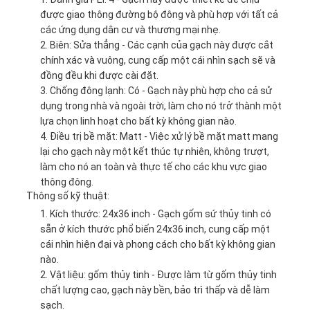
được giao thông đường bộ đông và phù hợp với tất cả
các ứng dụng dân cư và thương mại nhẹ.
Biên: Sửa thẳng - Các cạnh của gạch này được cắt
chính xác và vuông, cung cấp một cái nhìn sạch sẽ và
đồng đều khi được cài đặt.
Chống đông lạnh: Có - Gạch này phù hợp cho cả sử
dụng trong nhà và ngoài trời, làm cho nó trở thành một
lựa chọn linh hoạt cho bất kỳ không gian nào.
Điều trị bề mặt: Matt - Việc xử lý bề mặt matt mang
lại cho gạch này một kết thúc tự nhiên, không trượt,
làm cho nó an toàn và thực tế cho các khu vực giao
thông đông.
Thông số kỹ thuật:
Kích thước: 24x36 inch - Gạch gốm sứ thủy tinh có
sẵn ở kích thước phổ biến 24x36 inch, cung cấp một
cái nhìn hiện đại và phong cách cho bất kỳ không gian
nào.
Vật liệu: gốm thủy tinh - Được làm từ gốm thủy tinh
chất lượng cao, gạch này bền, bảo trì thấp và dễ làm
sạch.