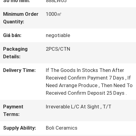
Số mô hình:
888LW05
TÔI
Minimum Order
1000㎡
Quantity:
CHUYẾN
Giá bán:
negotiable
THAM
Packaging
2PCS/CTN
QUAN
Details:
NHÀ
Delivery Time:
If The Goods In Stocks Then After
MÁY
Received Confirm Payment 7 Days , If
Need Arrange Produce , Then Need To
Received Confirm Deposit 25 Days .
KIỂM
Payment
Irreverable L/C At Sight , T/T
SOÁT
Terms:
CHẤT
Supply Ability:
Boli Ceramics