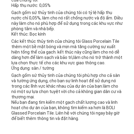
của chúng tôi.
Hấp thụ nước: 0,05%
Gạch gốm sứ thủy tinh của chúng tôi có tỷ lệ hấp thụ
nước chỉ 0,05%, làm cho nó rất chống nước và độ ẩm. Điều
này làm cho nó phù hợp để sử dụng trong các khu vực như
phòng tắm và nhà bếp.
Kết thúc: Bọc kính
Các kết thúc thủy tinh của chúng tôi Glass Porcelain Tile
thêm một bề mặt bóng và mịn mà tăng cường sự xuất
hiện tổng thể của gạch. kết thúc này cũng làm cho nó dễ
dàng hơn để làm sạch và bảo trì,làm cho nó trở thành một
lựa chọn thực tế cho các khu vực giao thông cao.
Ứng dụng: sàn / tường
Gạch gốm sứ thủy tinh của chúng tôi phù hợp cho cả sàn
và tường ứng dụng, cho bạn sự linh hoạt để sử dụng nó
trong các lĩnh vực khác nhau của dự án của bạn.làm cho
nó một sự lựa chọn tuyệt vời cho cả không gian dân cư và
thương mại.
Nếu bạn đang tìm kiếm một gạch chất lượng cao và linh
hoạt cho dự án của bạn, không tìm kiếm xa hơn là BOLI
Glassed Porcelain Tile. Liên hệ với chúng tôi ngay bây giờ
để biết thêm thông tin và đặt hàng.