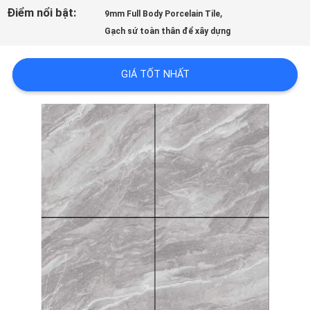
LƯỢNG
Điểm nổi bật:
,
9mm Full Body Porcelain Tile
Gạch sứ toàn thân để xây dựng
LIÊN
GIÁ TỐT NHẤT
HỆ
VỚI
CHÚNG
TÔI
YÊU
CẦU
ĐẶT