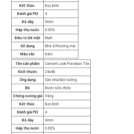
Kết thúc.
Bọc kính
Đánh giá PEI
4
Độ dày
9mm
Hấp thụ nước
0.05%
Điều trị bề mặt
Matt.
Sử dụng
Nhà ở/thương mại
Màu sắc
Xám
Tên sản phẩm
Cement Look Porcelain Tile
Kích thước
24x48
Ứng dụng
Sàn nhà/bức tường
Bề
Được sửa chữa
Chống sương giá
Vâng.
Kết thúc.
Bọc kính
Đánh giá PEI
4
Độ dày
9mm
Hấp thụ nước
0.05%