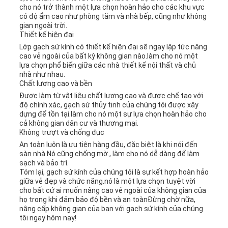
cho nó trở thành một lựa chọn hoàn hảo cho các khu vực
có độ ẩm cao như phòng tắm và nhà bếp, cũng như không
gian ngoài trời.
Thiết kế hiện đại
Lớp gạch sứ kính có thiết kế hiện đại sẽ ngay lập tức nâng
cao vẻ ngoài của bất kỳ không gian nào.làm cho nó một
lựa chọn phổ biến giữa các nhà thiết kế nội thất và chủ
nhà như nhau.
Chất lượng cao và bền
Được làm từ vật liệu chất lượng cao và được chế tạo với
độ chính xác, gạch sứ thủy tinh của chúng tôi được xây
dựng để tồn tại.làm cho nó một sự lựa chọn hoàn hảo cho
cả không gian dân cư và thương mại.
Không trượt và chống đục
An toàn luôn là ưu tiên hàng đầu, đặc biệt là khi nói đến
sàn nhà.Nó cũng chống mờ., làm cho nó dễ dàng để làm
sạch và bảo trì.
Tóm lại, gạch sứ kính của chúng tôi là sự kết hợp hoàn hảo
giữa vẻ đẹp và chức năng.nó là một lựa chọn tuyệt vời
cho bất cứ ai muốn nâng cao vẻ ngoài của không gian của
họ trong khi đảm bảo độ bền và an toànĐừng chờ nữa,
nâng cấp không gian của bạn với gạch sứ kính của chúng
tôi ngay hôm nay!