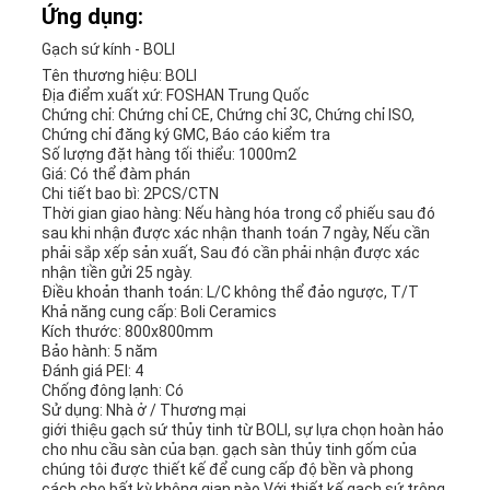
Ứng dụng:
Gạch sứ kính - BOLI
Tên thương hiệu: BOLI
Địa điểm xuất xứ: FOSHAN Trung Quốc
Chứng chỉ: Chứng chỉ CE, Chứng chỉ 3C, Chứng chỉ ISO,
Chứng chỉ đăng ký GMC, Báo cáo kiểm tra
Số lượng đặt hàng tối thiểu: 1000m2
Giá: Có thể đàm phán
Chi tiết bao bì: 2PCS/CTN
Thời gian giao hàng: Nếu hàng hóa trong cổ phiếu sau đó
sau khi nhận được xác nhận thanh toán 7 ngày, Nếu cần
phải sắp xếp sản xuất, Sau đó cần phải nhận được xác
nhận tiền gửi 25 ngày.
Điều khoản thanh toán: L/C không thể đảo ngược, T/T
Khả năng cung cấp: Boli Ceramics
Kích thước: 800x800mm
Bảo hành: 5 năm
Đánh giá PEI: 4
Chống đông lạnh: Có
Sử dụng: Nhà ở / Thương mại
giới thiệu gạch sứ thủy tinh từ BOLI, sự lựa chọn hoàn hảo
cho nhu cầu sàn của bạn. gạch sàn thủy tinh gốm của
chúng tôi được thiết kế để cung cấp độ bền và phong
cách cho bất kỳ không gian nào.Với thiết kế gạch sứ trông