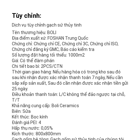
Tùy chỉnh:
Dịch vụ tùy chỉnh gạch sứ thủy tinh
Tên thương hiệu: BOLI
Địa điểm xuất xứ: FOSHAN Trung Quốc
Chứng chỉ: Chứng chỉ CE, Chứng chỉ 3C, Chứng chỉ ISO,
Chứng chỉ đăng ký GMC, Báo cáo kiểm tra
Số lượng đặt hàng tối thiểu: 1000m2
Giá: Có thể đàm phán
Chi tiết bao bì: 2PCS/CTN
Thời gian giao hàng: Nếu hàng hóa có trong kho sau đó
sau khi nhận được xác nhận thanh toán 7 ngày, Nếu cần
sắp xếp sản xuất, Sau đó cần nhận được xác nhận tiền gửi
25 ngày.
Điều khoản thanh toán: L/C không thể đảo ngược tại chỗ,
T/T
Khả năng cung cấp: Boli Ceramics
Biên: Sửa
Kết thúc: Bọc kính
Đánh giá PEI: 4
Hấp thụ nước: 0,05%
Kích thước: 800x800mm
Gạch gốm bê tông: Gạch gốm sứ thủy tinh của chúng tôi