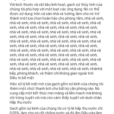
Với kích thước và vật liệu linh hoạt, gạch sứ thủy tinh của
chúng tôi phù hợp với một loạt các ứng dụng. Nó có thể
được sử dụng trên cả sàn nhà và tường, làm cho nó trở
thành một lựa chọn hoàn hảo cho phòng tắm, nhà vệ sinh,
nhà vệ sinh, nhà vệ sinh, nhà vệ sinh, nhà vệ sinh, nhà vệ
sinh, nhà vệ sinh, nhà vệ sinh, nhà vệ sinh, nhà vệ sinh,
nhà vệ sinh, nhà vệ sinh, nhà vệ sinh, nhà vệ sinh, nhà vệ
sinh, nhà vệ sinh, nhà vệ sinh, nhà vệ sinh, nhà vệ sinh,
nhà vệ sinh, nhà vệ sinh, nhà vệ sinh, nhà vệ sinh, nhà vệ
sinh, nhà vệ sinh, nhà vệ sinh, nhà vệ sinh, nhà vệ sinh,
nhà vệ sinh, nhà vệ sinh, nhà vệ sinh, nhà vệ sinh, nhà vệ
sinh, nhà vệ sinh, nhà vệ sinh, nhà vệ sinh, nhà vệ sinh,
nhà vệ sinh, nhà vệ sinh, nhà vệ sinh, nhà vệ sinh, nhà vệ
sinh, nhà vệ sinh, nhà vệ sinh, nhà vệ sinh, nhà vệ sinh,
nhà vệ sinh, nhà vệ sinh, nhà vệ sinh, nhà vệ sinh, nhànhà
bếp, phòng khách, và thậm chí không gian ngoài trời.
Điều trị bề mặt
Việc xử lý bề mặt mờ của gạch gốm sứ kính của chúng tôi
thêm một chút thanh lịch cho bất kỳ căn phòng nào. Nó
cung cấp một kết thúc mịn màng và liền mạch mà không
chỉ trông tuyệt vời mà còn cảm thấy tuyệt vời dưới chân.
Hấp thụ nước
Gạch gốm sứ kính của chúng tôi có tỷ lệ hấp thụ nước chỉ
0,05%, làm cho nó rất chống nước và độ ẩm.Điều này làm