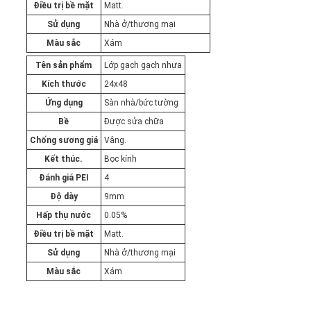
Điều trị bề mặt
Matt.
Sử dụng
Nhà ở/thương mại
Màu sắc
Xám
Tên sản phẩm
Lớp gạch gạch nhựa
Kích thước
24x48
Ứng dụng
Sàn nhà/bức tường
Bề
Được sửa chữa
Chống sương giá
Vâng.
Kết thúc.
Bọc kính
Đánh giá PEI
4
Độ dày
9mm
Hấp thụ nước
0.05%
Điều trị bề mặt
Matt.
Sử dụng
Nhà ở/thương mại
Màu sắc
Xám