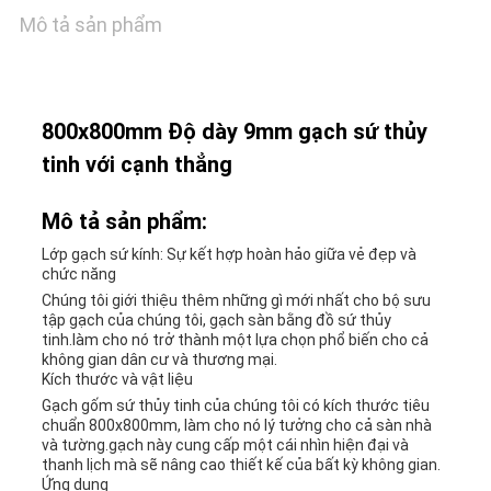
GIÁ
Mô tả sản phẩm
SƠ
ĐỒ
800x800mm Độ dày 9mm gạch sứ thủy
tinh với cạnh thẳng
TRANG
Mô tả sản phẩm:
WEB
Lớp gạch sứ kính: Sự kết hợp hoàn hảo giữa vẻ đẹp và
chức năng
CHÍNH
Chúng tôi giới thiệu thêm những gì mới nhất cho bộ sưu
tập gạch của chúng tôi, gạch sàn bằng đồ sứ thủy
tinh.làm cho nó trở thành một lựa chọn phổ biến cho cả
SÁCH
không gian dân cư và thương mại.
Kích thước và vật liệu
BẢO
Gạch gốm sứ thủy tinh của chúng tôi có kích thước tiêu
chuẩn 800x800mm, làm cho nó lý tưởng cho cả sàn nhà
MẬT
và tường.gạch này cung cấp một cái nhìn hiện đại và
thanh lịch mà sẽ nâng cao thiết kế của bất kỳ không gian.
Ứng dụng