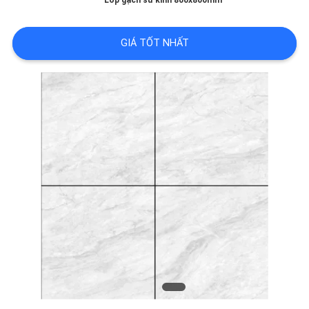
LƯỢNG
Lớp gạch sứ kính 800x800mm
GIÁ TỐT NHẤT
LIÊN
HỆ
VỚI
CHÚNG
TÔI
YÊU
CẦU
ĐẶT