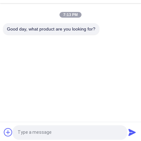
gạch gạch gạch gạch gạch gạch gạch gạch gạch gạch gạch
gạch g
7:13 PM
Máy gạch thủy tinh màu trắng Full Body Porcelain Tile Matt
Good day, what product are you looking for?
Finish With 0.05% Water Absorption
Danh mục phổ biến
Tất cả
các
Gạch Tráng Men
Đá Nhìn Sứ
Gạch Sứ Hiện Đại
Gạch Nhìn Sứ
Gạch Sứ Hiệu Ứng Gỗ
Thảm Sứ
Xi Măng Nhìn Sứ
Ngói Sứ 24x24
Yêu cầu báo giá