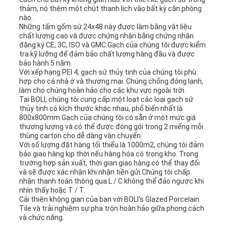
thảm, nó thêm một chút thanh lịch vào bất kỳ căn phòng
nào.
Những tấm gốm sứ 24x48 này được làm bằng vật liệu
chất lượng cao và được chứng nhận bằng chứng nhận
đăng ký CE, 3C, ISO và GMC.Gạch của chúng tôi được kiểm
tra kỹ lưỡng để đảm bảo chất lượng hàng đầu và được
bảo hành 5 năm.
Với xếp hạng PEI 4, gạch sứ thủy tinh của chúng tôi phù
hợp cho cả nhà ở và thương mại. Chúng chống đông lạnh,
làm cho chúng hoàn hảo cho các khu vực ngoài trời.
Tại BOLI, chúng tôi cung cấp một loạt các loại gạch sứ
thủy tinh có kích thước khác nhau, phổ biến nhất là
800x800mm.Gạch của chúng tôi có sẵn ở một mức giá
thương lượng và có thể được đóng gói trong 2 miếng mỗi
thùng carton cho dễ dàng vận chuyển.
Với số lượng đặt hàng tối thiểu là 1000m2, chúng tôi đảm
bảo giao hàng kịp thời nếu hàng hóa có trong kho. Trong
trường hợp sản xuất, thời gian giao hàng có thể thay đổi
và sẽ được xác nhận khi nhận tiền gửi.Chúng tôi chấp
nhận thanh toán thông qua L / C không thể đảo ngược khi
nhìn thấy hoặc T / T.
Cải thiện không gian của bạn với BOLI's Glazed Porcelain
Tile và trải nghiệm sự pha trộn hoàn hảo giữa phong cách
và chức năng.