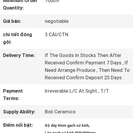
Minimum Order
1000㎡
TÔI
Quantity:
Giá bán:
negotiable
CHUYẾN
chi tiết đóng
3 CÁI/CTN
THAM
gói:
QUAN
Delivery Time:
If The Goods In Stocks Then After
NHÀ
Received Confirm Payment 7 Days , If
Need Arrange Produce , Then Need To
MÁY
Received Confirm Deposit 25 Days .
Payment
Irreverable L/C At Sight , T/T
KIỂM
Terms:
SOÁT
Supply Ability:
Boli Ceramics
CHẤT
Điểm nổi bật:
,
Độ dày 9mm gạch sứ kính