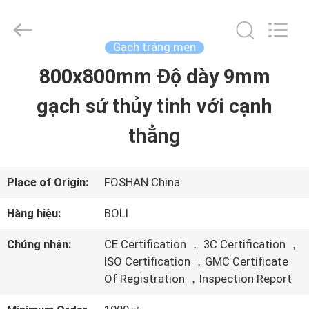
-
2026
FOSHAN
BOLI
Gạch tráng men
CERAMICS
CO.,LTD..
800x800mm Độ dày 9mm
NHÀ
All
Rights
Reserved.
gạch sứ thủy tinh với cạnh
SẢN
thẳng
PHẨM
Place of Origin:
FOSHAN China
VIDEO
Hàng hiệu:
BOLI
Chứng nhận:
CE Certification ， 3C Certification ，
VỀ
ISO Certification ，GMC Certificate
Of Registration ，Inspection Report
CHÚNG