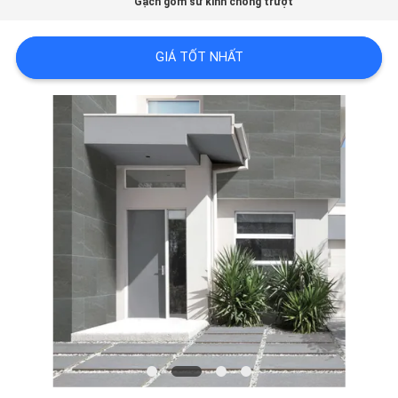
LƯỢNG
Gạch gốm sứ kính chống trượt
GIÁ TỐT NHẤT
LIÊN
HỆ
VỚI
CHÚNG
TÔI
YÊU
CẦU
ĐẶT