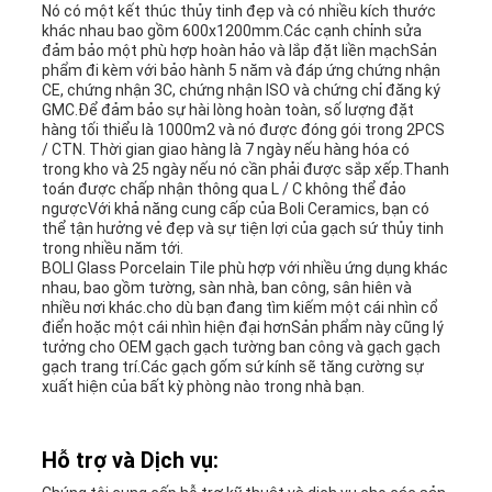
Nó có một kết thúc thủy tinh đẹp và có nhiều kích thước
khác nhau bao gồm 600x1200mm.Các cạnh chỉnh sửa
đảm bảo một phù hợp hoàn hảo và lắp đặt liền mạchSản
phẩm đi kèm với bảo hành 5 năm và đáp ứng chứng nhận
CE, chứng nhận 3C, chứng nhận ISO và chứng chỉ đăng ký
GMC.Để đảm bảo sự hài lòng hoàn toàn, số lượng đặt
hàng tối thiểu là 1000m2 và nó được đóng gói trong 2PCS
/ CTN. Thời gian giao hàng là 7 ngày nếu hàng hóa có
trong kho và 25 ngày nếu nó cần phải được sắp xếp.Thanh
toán được chấp nhận thông qua L / C không thể đảo
ngượcVới khả năng cung cấp của Boli Ceramics, bạn có
thể tận hưởng vẻ đẹp và sự tiện lợi của gạch sứ thủy tinh
trong nhiều năm tới.
BOLI Glass Porcelain Tile phù hợp với nhiều ứng dụng khác
nhau, bao gồm tường, sàn nhà, ban công, sân hiên và
nhiều nơi khác.cho dù bạn đang tìm kiếm một cái nhìn cổ
điển hoặc một cái nhìn hiện đại hơnSản phẩm này cũng lý
tưởng cho OEM gạch gạch tường ban công và gạch gạch
gạch trang trí.Các gạch gốm sứ kính sẽ tăng cường sự
xuất hiện của bất kỳ phòng nào trong nhà bạn.
Hỗ trợ và Dịch vụ: