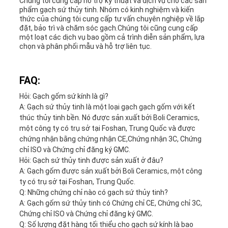
Chúng tôi cung cấp hỗ trợ kỹ thuật và dịch vụ cho các sản
phẩm gạch sứ thủy tinh. Nhóm có kinh nghiệm và kiến
thức của chúng tôi cung cấp tư vấn chuyên nghiệp về lắp
đặt, bảo trì và chăm sóc gạch.Chúng tôi cũng cung cấp
một loạt các dịch vụ bao gồm cả trình diễn sản phẩm, lựa
chọn và phân phối mẫu và hỗ trợ liên tục.
FAQ:
Hỏi: Gạch gốm sứ kính là gì?
A: Gạch sứ thủy tinh là một loại gạch gạch gốm với kết
thúc thủy tinh bền. Nó được sản xuất bởi Boli Ceramics,
một công ty có trụ sở tại Foshan, Trung Quốc và được
chứng nhận bằng chứng nhận CE,Chứng nhận 3C, Chứng
chỉ ISO và Chứng chỉ đăng ký GMC.
Hỏi: Gạch sứ thủy tinh được sản xuất ở đâu?
A: Gạch gốm được sản xuất bởi Boli Ceramics, một công
ty có trụ sở tại Foshan, Trung Quốc.
Q: Những chứng chỉ nào có gạch sứ thủy tinh?
A: Gạch gốm sứ thủy tinh có Chứng chỉ CE, Chứng chỉ 3C,
Chứng chỉ ISO và Chứng chỉ đăng ký GMC.
Q: Số lượng đặt hàng tối thiểu cho gạch sứ kính là bao