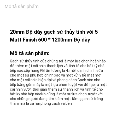
GIÁ
Mô tả sản phẩm
SƠ
ĐỒ
20mm Độ dày gạch sứ thủy tinh với 5
Matt Finish 600 * 1200mm Độ dày
TRANG
Mô tả sản phẩm:
WEB
Gạch sứ thủy tinh của chúng tôi là một lựa chọn hoàn hảo
để thêm một cái nhìn thanh lịch và tinh tế cho bất kỳ nhà
bếp nào.xếp hạng PEI ấn tượng là 4, một cạnh chỉnh sửa
CHÍNH
cho một sự phù hợp chính xác và một xử lý bề mặt mờ
cho một cái nhìn hiện đại và phong cách.Gạch sàn nhà
SÁCH
bếp bằng gốm này là một lựa chọn tuyệt vời để tạo ra một
cái nhìn vượt thời gian thêm sự thanh lịch và tinh tế cho
BẢO
bất kỳ nhà bếp nàoNó cũng là một sự lựa chọn tuyệt vời
cho những người đang tìm kiếm một tấm gạch sứ trông
thảm mà là cả hai phong cách và bền.
MẬT