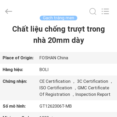
-
2026
FOSHAN
BOLI
Gạch tráng men
CERAMICS
CO.,LTD..
Chất liệu chống trượt trong
NHÀ
All
Rights
Reserved.
nhà 20mm dày
SẢN
PHẨM
Place of Origin:
FOSHAN China
Hàng hiệu:
BOLI
VIDEO
Chứng nhận:
CE Certification ， 3C Certification ，
ISO Certification ，GMC Certificate
Of Registration ，Inspection Report
VỀ
Số mô hình:
GT1262006T-MB
CHÚNG