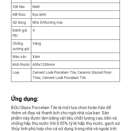
Vật liệu
Matt.
Kết thúc.
Bọc kính
Sử dụng
Nhà ở/thương mại
Đánh giá
4
PEI
Chống
Vâng.
sương giá
Màu sắc
Xám
Kích thước
600x1200mm
Loại
Cement Look Porcelain Tile, Ceramic Glazed Floor
Tiles, Cement Look Porcelain Tile
Ứng dụng:
BOLI Glass Porcelain Tile là một lựa chọn hoàn hảo để
thêm vẻ đẹp và thanh lịch cho ngôi nhà của bạn. Sản
phẩm này được làm bằng vật liệu chất lượng cao, bền và
chống hấp thụ nước.Với 0.05% tỷ lệ hấp thụ nước, gạch sứ
thủy tinh phù hợp cho cả sử dụng trong nhà và ngoài trời.