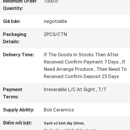
TÔI
Minimum Order
1000㎡
Quantity:
Giá bán:
negotiable
CHUYẾN
Packaging
2PCS/CTN
THAM
Details:
QUAN
Delivery Time:
If The Goods In Stocks Then After
NHÀ
Received Confirm Payment 7 Days , If
Need Arrange Produce , Then Need To
MÁY
Received Confirm Deposit 25 Days .
Payment
Irreverable L/C At Sight , T/T
KIỂM
Terms:
SOÁT
Supply Ability:
Boli Ceramics
CHẤT
Điểm nổi bật:
,
Gạch sứ kính dày 20mm