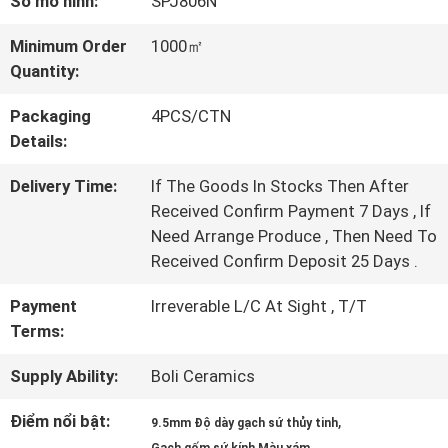
Số mô hình:
SPJ806N
TÔI
Minimum Order
1000㎡
Quantity:
CHUYẾN
Packaging
4PCS/CTN
THAM
Details:
QUAN
Delivery Time:
If The Goods In Stocks Then After
NHÀ
Received Confirm Payment 7 Days , If
Need Arrange Produce , Then Need To
MÁY
Received Confirm Deposit 25 Days .
Payment
Irreverable L/C At Sight , T/T
KIỂM
Terms:
SOÁT
Supply Ability:
Boli Ceramics
CHẤT
Điểm nổi bật:
,
9.5mm Độ dày gạch sứ thủy tinh