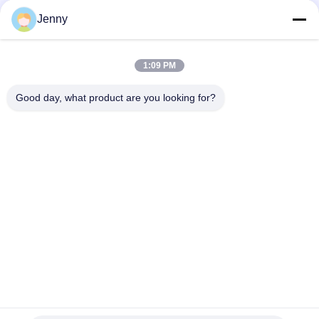
gạch gạch gạch gạch gạch gạch gạch gạch gạch gạch gạch
Jenny
gạch gạch gạch gạch gạch gạch gạch gạch gạch gạch gạch
gạch gạch gạch gạch gạch gạch gạch gạch gạch gạch gạch
gạch g
1:09 PM
Máy gạch thủy tinh màu trắng Full Body Porcelain Tile Matt
Good day, what product are you looking for?
Finish With 0.05% Water Absorption
Danh mục phổ biến
Tất cả
các
Gạch Tráng Men
Đá Nhìn Sứ
Gạch Sứ Hiện Đại
Gạch Nhìn Sứ
Gạch Sứ Hiệu Ứng Gỗ
Thảm Sứ