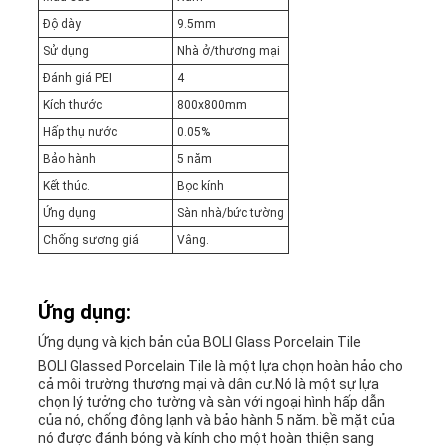
Độ dày
9.5mm
Sử dụng
Nhà ở/thương mại
Đánh giá PEI
4
Kích thước
800x800mm
Hấp thụ nước
0.05%
Bảo hành
5 năm
Kết thúc.
Bọc kính
Ứng dụng
Sàn nhà/bức tường
Chống sương giá
Vâng.
Ứng dụng:
Ứng dụng và kịch bản của BOLI Glass Porcelain Tile
BOLI Glassed Porcelain Tile là một lựa chọn hoàn hảo cho
cả môi trường thương mại và dân cư.Nó là một sự lựa
chọn lý tưởng cho tường và sàn với ngoại hình hấp dẫn
của nó, chống đông lạnh và bảo hành 5 năm. bề mặt của
nó được đánh bóng và kính cho một hoàn thiện sang