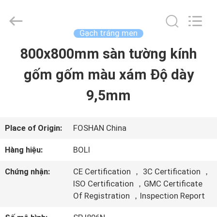
-
2026
FOSHAN
BOLI
Gạch tráng men
CERAMICS
CO.,LTD..
800x800mm sàn tường kính
NHÀ
All
Rights
Reserved.
gốm gốm màu xám Độ dày
SẢN
9,5mm
PHẨM
Place of Origin:
FOSHAN China
VIDEO
Hàng hiệu:
BOLI
Chứng nhận:
CE Certification ， 3C Certification ，
VỀ
ISO Certification ，GMC Certificate
Of Registration ，Inspection Report
CHÚNG