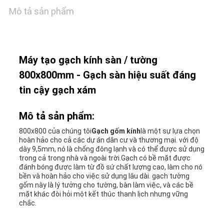
GIÁ
Mô tả sản phẩm
SƠ
ĐỒ
Máy tạo gạch kính sàn / tường
800x800mm - Gạch sàn hiệu suất đáng
TRANG
tin cậy gạch xám
WEB
Mô tả sản phẩm:
800x800 của chúng tôi
Gạch gốm kính
là một sự lựa chọn
CHÍNH
hoàn hảo cho cả các dự án dân cư và thương mại. với độ
dày 9,5mm, nó là chống đông lạnh và có thể được sử dụng
SÁCH
trong cả trong nhà và ngoài trời.Gạch có bề mặt được
đánh bóng được làm từ đồ sứ chất lượng cao, làm cho nó
bền và hoàn hảo cho việc sử dụng lâu dài. gạch tường
BẢO
gốm này là lý tưởng cho tường, bàn làm việc, và các bề
mặt khác đòi hỏi một kết thúc thanh lịch nhưng vững
MẬT
chắc.