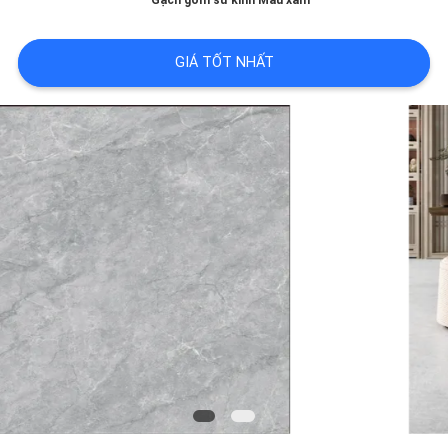
LƯỢNG
Gạch gốm sứ kính Màu xám
GIÁ TỐT NHẤT
LIÊN
HỆ
VỚI
CHÚNG
TÔI
YÊU
CẦU
ĐẶT