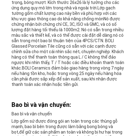
trọng, bóng mượt. Kích thước 26x26 là lý tưởng cho các
ứng dụng quy mô lớn trong nhà và ngoài trời.Lớp gạch
tường gốm chất lượng cao này bền và phù hợp với các
khu vực giao thông cao do khả năng chống mònNó được
chứng nhận bởi chứng chỉ CE, 3C, ISO và GMC, và có số
lượng đặt hàng tối thiểu là 1000m2. Nó có sẵn trong nhiều
màu sắc và thiết kế, và có thể được cài đặt dễ dàng.nó có
sẵn trong một bao bì thuận tiện của 4PCS/CTN. BOLI
Glassed Porcelain Tile cũng có sẵn với các cạnh được
chỉnh sửa cho một cái nhìn sắc nét, chuyên nghiệp. Khách
hàng có thể thanh toán thông qua L / C không thể đảo
ngược khi nhìn thấy, T / T hoặc các điều khoản thanh toán
khác.BOLI Ceramics đảm bảo giao hàng trong vòng 7 ngày
nếu hàng tồn kho, hoặc trong vòng 25 ngày nếu hàng hóa
cần phải được sắp xếp để sản xuất, sau khi nhận được
thanh toán xác nhận hoặc tiền gửi.
Bao bì và vận chuyển:
Bao bì và vận chuyển
Lớp gốm sứ được đóng gói an toàn trong các thùng gỗ
mạnh, bao bì bên trong được làm bằng bong bóng và
bọt,để giữ các sản phẩm an toàn và không bị hư hại trong