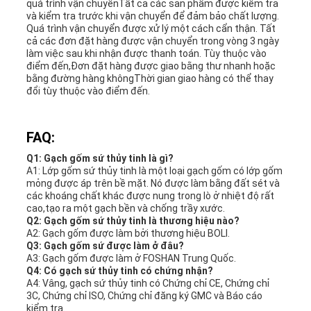
quá trình vận chuyểnTất cả các sản phẩm được kiểm tra
và kiểm tra trước khi vận chuyển để đảm bảo chất lượng.
Quá trình vận chuyển được xử lý một cách cẩn thận. Tất
cả các đơn đặt hàng được vận chuyển trong vòng 3 ngày
làm việc sau khi nhận được thanh toán. Tùy thuộc vào
điểm đến,Đơn đặt hàng được giao bằng thư nhanh hoặc
bằng đường hàng khôngThời gian giao hàng có thể thay
đổi tùy thuộc vào điểm đến.
FAQ:
Q1: Gạch gốm sứ thủy tinh là gì?
A1: Lớp gốm sứ thủy tinh là một loại gạch gốm có lớp gốm
mỏng được áp trên bề mặt. Nó được làm bằng đất sét và
các khoáng chất khác được nung trong lò ở nhiệt độ rất
cao,tạo ra một gạch bền và chống trầy xước.
Q2: Gạch gốm sứ thủy tinh là thương hiệu nào?
A2: Gạch gốm được làm bởi thương hiệu BOLI.
Q3: Gạch gốm sứ được làm ở đâu?
A3: Gạch gốm được làm ở FOSHAN Trung Quốc.
Q4: Có gạch sứ thủy tinh có chứng nhận?
A4: Vâng, gạch sứ thủy tinh có Chứng chỉ CE, Chứng chỉ
3C, Chứng chỉ ISO, Chứng chỉ đăng ký GMC và Báo cáo
kiểm tra.