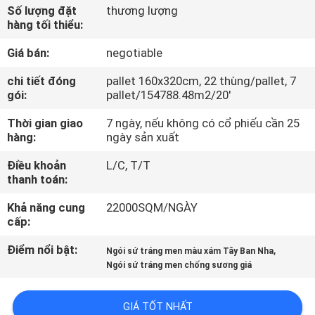
CHUYẾN
Số lượng đặt
thương lượng
hàng tối thiểu:
THAM
Giá bán:
negotiable
QUAN
NHÀ
chi tiết đóng
pallet 160x320cm, 22 thùng/pallet, 7
gói:
pallet/154788.48m2/20'
MÁY
Thời gian giao
7 ngày, nếu không có cổ phiếu cần 25
hàng:
ngày sản xuất
KIỂM
Điều khoản
L/C, T/T
SOÁT
thanh toán:
CHẤT
Khả năng cung
22000SQM/NGÀY
LƯỢNG
cấp:
Điểm nổi bật:
,
Ngói sứ tráng men màu xám Tây Ban Nha
LIÊN
Ngói sứ tráng men chống sương giá
HỆ
GIÁ TỐT NHẤT