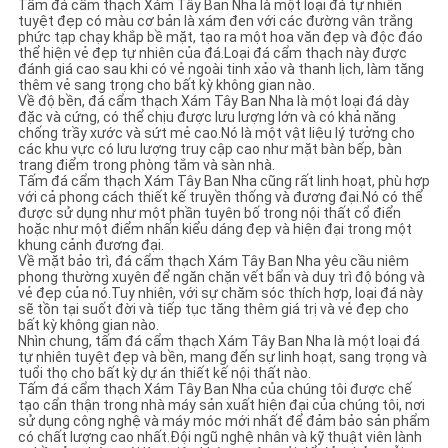
Tấm đá cẩm thạch Xám Tây Ban Nha là một loại đá tự nhiên
CHÍNH
tuyệt đẹp có màu cơ bản là xám đen với các đường vân trắng
phức tạp chạy khắp bề mặt, tạo ra một hoa văn đẹp và độc đáo
SÁCH
thể hiện vẻ đẹp tự nhiên của đá.Loại đá cẩm thạch này được
đánh giá cao sau khi có vẻ ngoài tinh xảo và thanh lịch, làm tăng
BẢO
thêm vẻ sang trọng cho bất kỳ không gian nào.
Về độ bền, đá cẩm thạch Xám Tây Ban Nha là một loại đá dày
MẬT
đặc và cứng, có thể chịu được lưu lượng lớn và có khả năng
chống trầy xước và sứt mẻ cao.Nó là một vật liệu lý tưởng cho
các khu vực có lưu lượng truy cập cao như mặt bàn bếp, bàn
trang điểm trong phòng tắm và sàn nhà.
Tấm đá cẩm thạch Xám Tây Ban Nha cũng rất linh hoạt, phù hợp
với cả phong cách thiết kế truyền thống và đương đại.Nó có thể
được sử dụng như một phần tuyên bố trong nội thất cổ điển
hoặc như một điểm nhấn kiểu dáng đẹp và hiện đại trong một
khung cảnh đương đại.
Về mặt bảo trì, đá cẩm thạch Xám Tây Ban Nha yêu cầu niêm
phong thường xuyên để ngăn chặn vết bẩn và duy trì độ bóng và
vẻ đẹp của nó.Tuy nhiên, với sự chăm sóc thích hợp, loại đá này
sẽ tồn tại suốt đời và tiếp tục tăng thêm giá trị và vẻ đẹp cho
bất kỳ không gian nào.
Nhìn chung, tấm đá cẩm thạch Xám Tây Ban Nha là một loại đá
tự nhiên tuyệt đẹp và bền, mang đến sự linh hoạt, sang trọng và
tuổi thọ cho bất kỳ dự án thiết kế nội thất nào.
Tấm đá cẩm thạch Xám Tây Ban Nha của chúng tôi được chế
tạo cẩn thận trong nhà máy sản xuất hiện đại của chúng tôi, nơi
sử dụng công nghệ và máy móc mới nhất để đảm bảo sản phẩm
có chất lượng cao nhất.Đội ngũ nghệ nhân và kỹ thuật viên lành