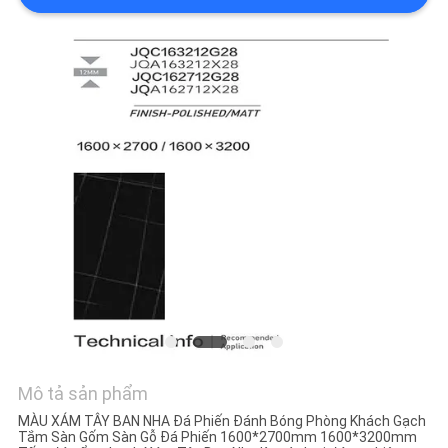
VỚI
CHÚNG
TÔI
YÊU
CẦU
ĐẶT
GIÁ
SƠ
ĐỒ
TRANG
Mô tả sản phẩm
WEB
MÀU XÁM TÂY BAN NHA Đá Phiến Đánh Bóng Phòng Khách Gạch
Tắm Sàn Gốm Sàn Gỗ Đá Phiến 1600*2700mm 1600*3200mm