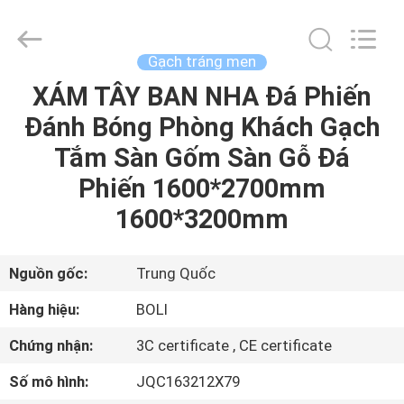
2026
FOSHAN
BOLI
CERAMICS
CO.,LTD..
Gạch tráng men
All
Rights
XÁM TÂY BAN NHA Đá Phiến
NHÀ
Reserved.
Đánh Bóng Phòng Khách Gạch
SẢN
Tắm Sàn Gốm Sàn Gỗ Đá
PHẨM
Phiến 1600*2700mm
1600*3200mm
VIDEO
Nguồn gốc:
Trung Quốc
VỀ
Hàng hiệu:
BOLI
CHÚNG
Chứng nhận:
3C certificate , CE certificate
TÔI
Số mô hình:
JQC163212X79