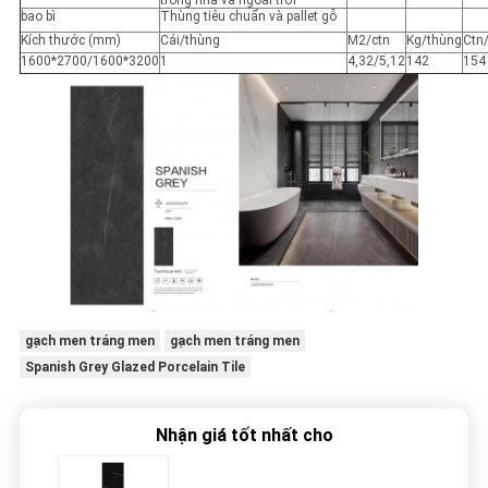
trong nhà và ngoài trời
bao bì
Thùng tiêu chuẩn và pallet gỗ
Kích thước (mm)
Cái/thùng
M2/ctn
Kg/thùng
Ctn
1600*2700/1600*3200
1
4,32/5,12
142
154
gạch men tráng men
gạch men tráng men
Spanish Grey Glazed Porcelain Tile
Nhận giá tốt nhất cho