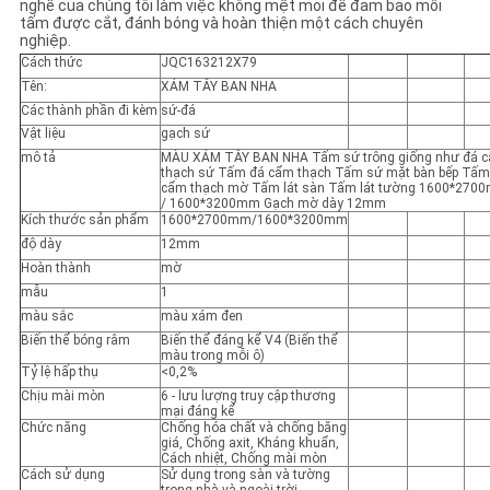
nghề của chúng tôi làm việc không mệt mỏi để đảm bảo mỗi
tấm được cắt, đánh bóng và hoàn thiện một cách chuyên
nghiệp.
Cách thức
JQC163212X79
Tên:
XÁM TÂY BAN NHA
Các thành phần đi kèm
sứ-đá
Vật liệu
gạch sứ
mô tả
MÀU XÁM TÂY BAN NHA Tấm sứ trông giống như đá 
thạch sứ Tấm đá cẩm thạch Tấm sứ mặt bàn bếp Tấm
cẩm thạch mờ Tấm lát sàn Tấm lát tường 1600*270
/ 1600*3200mm Gạch mờ dày 12mm
Kích thước sản phẩm
1600*2700mm/1600*3200mm
độ dày
12mm
Hoàn thành
mờ
mẫu
1
màu sắc
màu xám đen
Biến thể bóng râm
Biến thể đáng kể V4 (Biến thể
màu trong mỗi ô)
Tỷ lệ hấp thụ
<0,2%
Chịu mài mòn
6 - lưu lượng truy cập thương
mại đáng kể
Chức năng
Chống hóa chất và chống băng
giá, Chống axit, Kháng khuẩn,
Cách nhiệt, Chống mài mòn
Cách sử dụng
Sử dụng trong sàn và tường