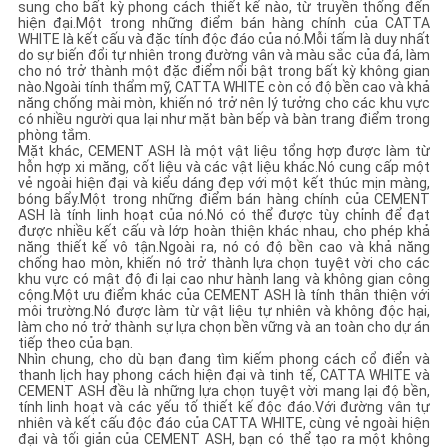
sung cho bất kỳ phong cách thiết kế nào, từ truyền thống đến
CHÍNH
hiện đại.Một trong những điểm bán hàng chính của CATTA
WHITE là kết cấu và đặc tính độc đáo của nó.Mỗi tấm là duy nhất
SÁCH
do sự biến đổi tự nhiên trong đường vân và màu sắc của đá, làm
cho nó trở thành một đặc điểm nổi bật trong bất kỳ không gian
BẢO
nào.Ngoài tính thẩm mỹ, CATTA WHITE còn có độ bền cao và khả
năng chống mài mòn, khiến nó trở nên lý tưởng cho các khu vực
MẬT
có nhiều người qua lại như mặt bàn bếp và bàn trang điểm trong
phòng tắm.
Mặt khác, CEMENT ASH là một vật liệu tổng hợp được làm từ
hỗn hợp xi măng, cốt liệu và các vật liệu khác.Nó cung cấp một
vẻ ngoài hiện đại và kiểu dáng đẹp với một kết thúc mịn màng,
bóng bẩy.Một trong những điểm bán hàng chính của CEMENT
ASH là tính linh hoạt của nó.Nó có thể được tùy chỉnh để đạt
được nhiều kết cấu và lớp hoàn thiện khác nhau, cho phép khả
năng thiết kế vô tận.Ngoài ra, nó có độ bền cao và khả năng
chống hao mòn, khiến nó trở thành lựa chọn tuyệt vời cho các
khu vực có mật độ đi lại cao như hành lang và không gian công
cộng.Một ưu điểm khác của CEMENT ASH là tính thân thiện với
môi trường.Nó được làm từ vật liệu tự nhiên và không độc hại,
làm cho nó trở thành sự lựa chọn bền vững và an toàn cho dự án
tiếp theo của bạn.
Nhìn chung, cho dù bạn đang tìm kiếm phong cách cổ điển và
thanh lịch hay phong cách hiện đại và tinh tế, CATTA WHITE và
CEMENT ASH đều là những lựa chọn tuyệt vời mang lại độ bền,
tính linh hoạt và các yếu tố thiết kế độc đáo.Với đường vân tự
nhiên và kết cấu độc đáo của CATTA WHITE, cùng vẻ ngoài hiện
đại và tối giản của CEMENT ASH, bạn có thể tạo ra một không