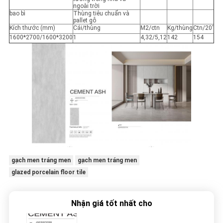
ngoài trời
bao bì
Thùng tiêu chuẩn và
pallet gỗ
Kích thước (mm)
Cái/thùng
M2/ctn
Kg/thùng
Ctn/20'
1600*2700/1600*3200
1
4,32/5,12
142
154
gạch men tráng men
gạch men tráng men
glazed porcelain floor tile
Nhận giá tốt nhất cho