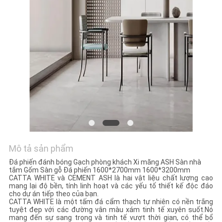
VỚI
CHÚNG
TÔI
YÊU
CẦU
ĐẶT
GIÁ
SƠ
Mô tả sản phẩm
ĐỒ
Đá phiến đánh bóng Gạch phòng khách Xi măng ASH Sàn nhà
tắm Gốm Sàn gỗ Đá phiến 1600*2700mm 1600*3200mm
TRANG
CATTA WHITE và CEMENT ASH là hai vật liệu chất lượng cao
mang lại độ bền, tính linh hoạt và các yếu tố thiết kế độc đáo
cho dự án tiếp theo của bạn.
WEB
CATTA WHITE là một tấm đá cẩm thạch tự nhiên có nền trắng
tuyệt đẹp với các đường vân màu xám tinh tế xuyên suốt.Nó
mang đến sự sang trọng và tinh tế vượt thời gian, có thể bổ