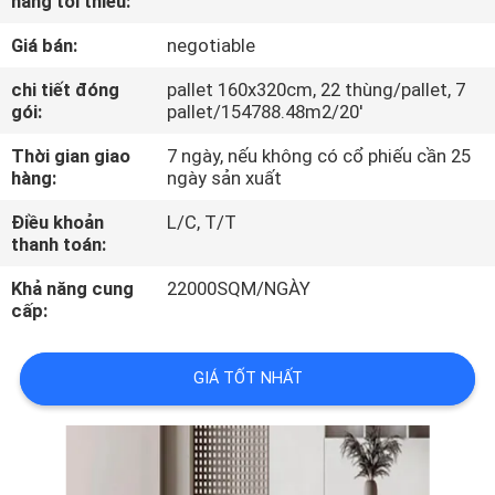
hàng tối thiểu:
CHUYẾN
Giá bán:
negotiable
THAM
QUAN
chi tiết đóng
pallet 160x320cm, 22 thùng/pallet, 7
gói:
pallet/154788.48m2/20'
NHÀ
Thời gian giao
7 ngày, nếu không có cổ phiếu cần 25
MÁY
hàng:
ngày sản xuất
Điều khoản
L/C, T/T
KIỂM
thanh toán:
SOÁT
Khả năng cung
22000SQM/NGÀY
CHẤT
cấp:
LƯỢNG
GIÁ TỐT NHẤT
LIÊN
HỆ