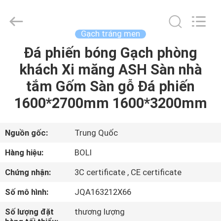
2026
FOSHAN
BOLI
CERAMICS
CO.,LTD..
Gạch tráng men
All
Rights
Đá phiến bóng Gạch phòng
NHÀ
Reserved.
khách Xi măng ASH Sàn nhà
SẢN
tắm Gốm Sàn gỗ Đá phiến
PHẨM
1600*2700mm 1600*3200mm
VIDEO
Nguồn gốc:
Trung Quốc
Hàng hiệu:
BOLI
VỀ
Chứng nhận:
3C certificate , CE certificate
CHÚNG
Số mô hình:
JQA163212X66
TÔI
Số lượng đặt
thương lượng