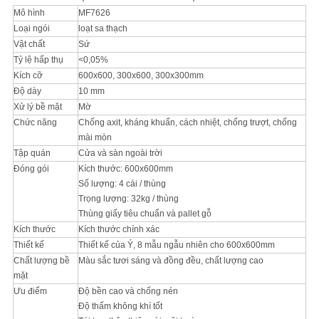
CHÍNH
Mô hình
MF7626
Loại ngói
loạt sa thạch
SÁCH
Vật chất
Sứ
BẢO
Tỷ lệ hấp thụ
<0,05%
Kích cỡ
600x600, 300x600, 300x300mm
MẬT
Độ dày
10 mm
Xử lý bề mặt
Mờ
Chức năng
Chống axit, kháng khuẩn, cách nhiệt, chống trượt, chống
mài mòn
Tập quán
Cửa và sàn ngoài trời
Đóng gói
Kích thước: 600x600mm
Số lượng: 4 cái / thùng
Trọng lượng: 32kg / thùng
Thùng giấy tiêu chuẩn và pallet gỗ
Kích thước
Kích thước chính xác
Thiết kế
Thiết kế của Ý, 8 mẫu ngẫu nhiên cho 600x600mm
Chất lượng bề
Màu sắc tươi sáng và đồng đều, chất lượng cao
mặt
Ưu điểm
Độ bền cao và chống nén
Độ thấm không khí tốt