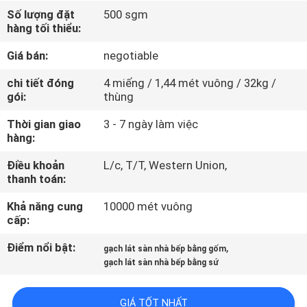
CHUYẾN
Số lượng đặt
500 sgm
hàng tối thiểu:
THAM
QUAN
Giá bán:
negotiable
NHÀ
chi tiết đóng
4 miếng / 1,44 mét vuông / 32kg /
gói:
thùng
MÁY
Thời gian giao
3 - 7 ngày làm việc
hàng:
KIỂM
Điều khoản
L/c, T/T, Western Union,
SOÁT
thanh toán:
CHẤT
Khả năng cung
10000 mét vuông
LƯỢNG
cấp:
Điểm nổi bật:
,
gạch lát sàn nhà bếp bằng gốm
LIÊN
gạch lát sàn nhà bếp bằng sứ
HỆ
GIÁ TỐT NHẤT