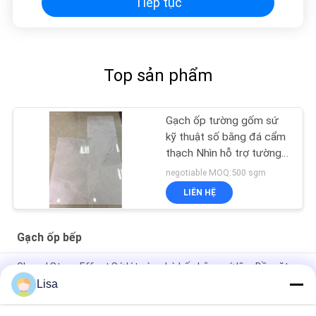
Tiếp tục
Top sản phẩm
Gạch ốp tường gốm sứ
kỹ thuật số bằng đá cẩm
thạch Nhìn hỗ trợ tường
tráng men 24'X 24 '
negotiable MOQ:500 sgm
LIÊN HỆ
Gạch ốp bếp
Glazed Stone Effect Sứ lát sàn nhà bếp bằng sứ lõm Bề mặt
hoa văn lồi
Lisa
Gạch ốp tường bằng đá tự nhiên / Gạch gốm 24x24 Giấy chứng