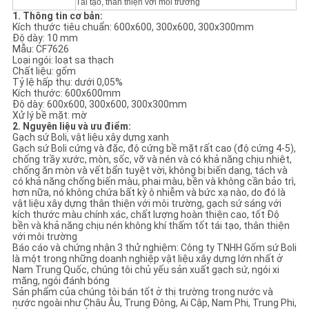
Tái tạo, thân thiện với môi trường
1. Thông tin cơ bản:
Kích thước tiêu chuẩn: 600x600, 300x600, 300x300mm
Độ dày: 10 mm
Mẫu: CF7626
Loại ngói: loạt sa thạch
Chất liệu: gốm
Tỷ lệ hấp thụ: dưới 0,05%
Kích thước: 600x600mm
Độ dày: 600x600, 300x600, 300x300mm
Xử lý bề mặt: mờ
2. Nguyên liệu và ưu điểm:
Gạch sứ Boli, vật liệu xây dựng xanh
Gạch sứ Boli cứng và đặc, độ cứng bề mặt rất cao (độ cứng 4-5),
chống trầy xước, mòn, sốc, vỡ và nén và có khả năng chịu nhiệt,
chống ăn mòn và vết bẩn tuyệt vời, không bị biến dạng, tách và
có khả năng chống biến màu, phai màu, bền và không cần bảo trì,
hơn nữa, nó không chứa bất kỳ ô nhiễm và bức xạ nào, do đó là
vật liệu xây dựng thân thiện với môi trường, gạch sứ sáng với
kích thước màu chính xác, chất lượng hoàn thiện cao, tốt Độ
bền và khả năng chịu nén không khí thấm tốt tái tạo, thân thiện
với môi trường
Báo cáo và chứng nhận 3 thử nghiệm: Công ty TNHH Gốm sứ Boli
là một trong những doanh nghiệp vật liệu xây dựng lớn nhất ở
Nam Trung Quốc, chúng tôi chủ yếu sản xuất gạch sứ, ngói xi
măng, ngói đánh bóng
Sản phẩm của chúng tôi bán tốt ở thị trường trong nước và
nước ngoài như Châu Âu, Trung Đông, Ai Cập, Nam Phi, Trung Phi,