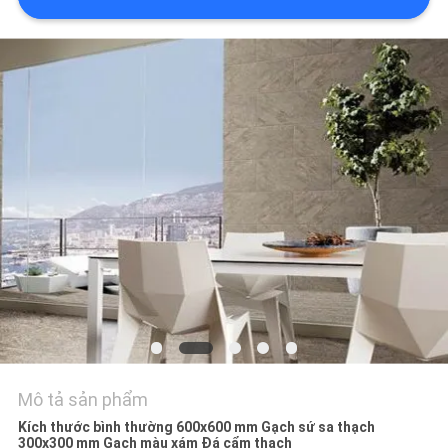
VỚI
CHÚNG
TÔI
YÊU
CẦU
ĐẶT
GIÁ
SƠ
ĐỒ
TRANG
WEB
Mô tả sản phẩm
Kích thước bình thường 600x600 mm Gạch sứ sa thạch
300x300 mm Gạch màu xám Đá cẩm thạch