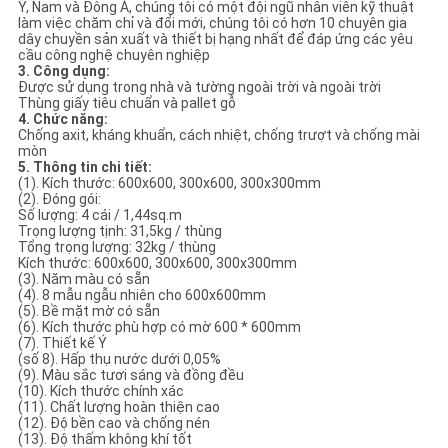
Ý, Nam và Đông Á, chúng tôi có một đội ngũ nhân viên kỹ thuật
làm việc chăm chỉ và đổi mới, chúng tôi có hơn 10 chuyên gia
dây chuyền sản xuất và thiết bị hạng nhất để đáp ứng các yêu
cầu công nghệ chuyên nghiệp
3. Công dụng:
Được sử dụng trong nhà và tường ngoài trời và ngoài trời
Thùng giấy tiêu chuẩn và pallet gỗ
4. Chức năng:
Chống axit, kháng khuẩn, cách nhiệt, chống trượt và chống mài
mòn
5. Thông tin chi tiết:
(1). Kích thước: 600x600, 300x600, 300x300mm
(2). Đóng gói:
Số lượng: 4 cái / 1,44sq.m
Trọng lượng tịnh: 31,5kg / thùng
Tổng trọng lượng: 32kg / thùng
Kích thước: 600x600, 300x600, 300x300mm
(3). Năm màu có sẵn
(4). 8 mẫu ngẫu nhiên cho 600x600mm
(5). Bề mặt mờ có sẵn
(6). Kích thước phù hợp có mờ 600 * 600mm
(7). Thiết kế Ý
(số 8). Hấp thụ nước dưới 0,05%
(9). Màu sắc tươi sáng và đồng đều
(10). Kích thước chính xác
(11). Chất lượng hoàn thiện cao
(12). Độ bền cao và chống nén
(13). Độ thấm không khí tốt