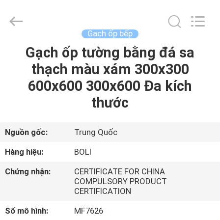
2026
FOSHAN
BOLI
CERAMICS
CO.,LTD..
Gạch ốp bếp
All
Rights
Gạch ốp tường bằng đá sa
NHÀ
Reserved.
thạch màu xám 300x300
SẢN
600x600 300x600 Đa kích
PHẨM
thước
VIDEO
Nguồn gốc:
Trung Quốc
Hàng hiệu:
BOLI
VỀ
Chứng nhận:
CERTIFICATE FOR CHINA
CHÚNG
COMPULSORY PRODUCT
CERTIFICATION
TÔI
Số mô hình:
MF7626