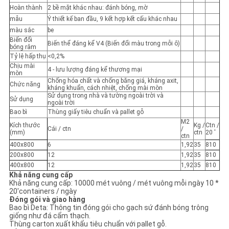
Hoàn thành
2 bề mặt khác nhau: đánh bóng, mờ
mẫu
Ý thiết kế ban đầu, 9 kết hợp kết cấu khác nhau
màu sắc
be
Biến đổi
Biến thể đáng kể V4 (Biến đổi màu trong mỗi ô)
bóng râm
Tỷ lệ hấp thụ
<0,2%
Chịu mài
4 - lưu lượng đáng kể thương mại
mòn
Chống hóa chất và chống băng giá, kháng axit,
Chức năng
kháng khuẩn, cách nhiệt, chống mài mòn
Sử dụng trong nhà và tường ngoài trời và
Sử dụng
ngoài trời
Bao bì
Thùng giấy tiêu chuẩn và pallet gỗ
M2
Kích thước
Kg /
Ctn /
Cái / ctn
/
(mm)
ctn
20 '
ctn
400x800
6
1,92
35
810
200x800
12
1,92
35
810
400x800
12
1,92
35
810
Khả năng cung cấp
Khả năng cung cấp: 10000 mét vuông / mét vuông mỗi ngày 10 *
20'containers / ngày
Đóng gói và giao hàng
Bao bì Deta: Thông tin đóng gói cho gạch sứ đánh bóng trông
giống như đá cẩm thạch.
Thùng carton xuất khẩu tiêu chuẩn với pallet gỗ.