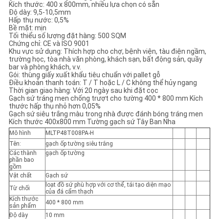
CHÍNH
Kích thước: 400 x 800mm, nhiều lựa chọn có sẵn
Độ dày: 9,5-10,5mm
Hấp thụ nước: 0,5%
SÁCH
Bề mặt: mịn
Tối thiểu số lượng đặt hàng: 500 SQM
BẢO
Chứng chỉ: CE và ISO 9001
Khu vực sử dụng: Thích hợp cho chợ, bệnh viện, tàu điện ngầm,
MẬT
trường học, tòa nhà văn phòng, khách sạn, bất động sản, quầy
bar và phòng khách, v.v.
Gói: thùng giấy xuất khẩu tiêu chuẩn với pallet gỗ
Điều khoản thanh toán: T / T hoặc L / C không thể hủy ngang
Thời gian giao hàng: Với 20 ngày sau khi đặt cọc
Gạch sứ tráng men chống trượt cho tường 400 * 800 mm Kích
thước hấp thụ nhỏ hơn 0,05%
Gạch sứ siêu trắng màu trong nhà được đánh bóng tráng men
Kích thước 400x800 mm Tường gạch sứ Tây Ban Nha
Mô hình
MLTP48T008PA-H
Tên:
gạch ốp tường siêu trắng
Các thành
gạch ốp tường
phần bao
gồm
Vật chất
Gạch sứ
loạt đồ sứ phù hợp với cơ thể, tái tạo diện mạo
Từ chối
của đá cẩm thạch
Kích thước
400 * 800 mm
sản phẩm
Độ dày
10 mm