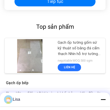
Tiếp tục
Top sản phẩm
Gạch ốp tường gốm sứ
kỹ thuật số bằng đá cẩm
thạch Nhìn hỗ trợ tường
tráng men 24'X 24 '
negotiable MOQ:500 sgm
LIÊN HỆ
Gạch ốp bếp
Glazed Stone Effect Sứ lát sàn nhà bếp bằng sứ lõm Bề mặt
hoa văn lồi
Lisa
Gạch ốp tường bằng đá tự nhiên / Gạch gốm 24x24 Giấy chứng