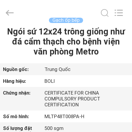
2026
FOSHAN
BOLI
CERAMICS
CO.,LTD..
Gạch ốp bếp
All
Rights
Ngói sứ 12x24 trông giống như
NHÀ
Reserved.
đá cẩm thạch cho bệnh viện
SẢN
văn phòng Metro
PHẨM
Nguồn gốc:
Trung Quốc
VIDEO
Hàng hiệu:
BOLI
Chứng nhận:
CERTIFICATE FOR CHINA
VỀ
COMPULSORY PRODUCT
CERTIFICATION
CHÚNG
TÔI
Số mô hình:
MLTP48T008PA-H
Số lượng đặt
500 sgm