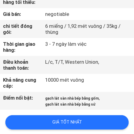
hàng tối thiểu:
CHUYẾN
THAM
Giá bán:
negotiable
QUAN
chi tiết đóng
6 miếng / 1,92 mét vuông / 35kg /
gói:
thùng
NHÀ
MÁY
Thời gian giao
3 - 7 ngày làm việc
hàng:
Điều khoản
L/c, T/T, Western Union,
KIỂM
thanh toán:
SOÁT
Khả năng cung
10000 mét vuông
CHẤT
cấp:
LƯỢNG
Điểm nổi bật:
,
gạch lát sàn nhà bếp bằng gốm
gạch lát sàn nhà bếp bằng sứ
LIÊN
HỆ
GIÁ TỐT NHẤT