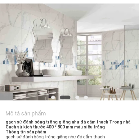
VỚI
CHÚNG
TÔI
YÊU
CẦU
ĐẶT
GIÁ
SƠ
ĐỒ
TRANG
Mô tả sản phẩm
WEB
gạch sứ đánh bóng trông giống như đá cẩm thạch Trong nhà
Gạch sứ kích thước 400 * 800 mm màu siêu trắng
Thông tin sản phẩm
gạch sứ đánh bóng trông giống như đá cẩm thạch