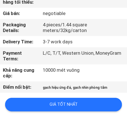
hàng tối thiểu:
CHUYẾN
THAM
Giá bán:
negotiable
QUAN
Packaging
4 pieces/1.44 square
Details:
meters/32kg/carton
NHÀ
MÁY
Delivery Time:
3-7 work days
Payment
L/C, T/T, Western Union, MoneyGram
Terms:
KIỂM
SOÁT
Khả năng cung
10000 mét vuông
cấp:
CHẤT
Điểm nổi bật:
,
LƯỢNG
gạch hiệu ứng đá
gạch nhìn phòng tắm
GIÁ TỐT NHẤT
LIÊN
HỆ