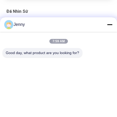
Đá Nhìn Sứ
Gạch ngoài trời Nhìn sứ / Ngói sứ kháng axit
Jenny
30 X 60 CM Đá sa thạch Nhìn sứ Gạch tráng men Hỗ trợ vật
liệu xây dựng
7:59 AM
Gạch mộc nhìn gạch sứ / đá nhìn sàn gạch sứ 600 * 600mm
Good day, what product are you looking for?
Danh mục phổ biến
Tất cả
các
Gạch Tráng Men
Đá Nhìn Sứ
Gạch Sứ Hiện Đại
Gạch Nhìn Sứ
Gạch Sứ Hiệu Ứng Gỗ
Thảm Sứ