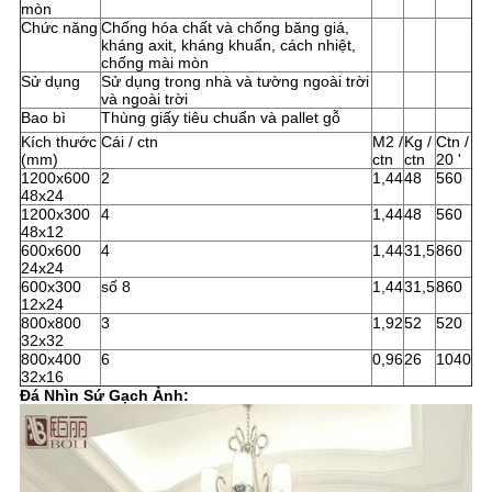
mòn
Chức năng
Chống hóa chất và chống băng giá,
kháng axit, kháng khuẩn, cách nhiệt,
chống mài mòn
Sử dụng
Sử dụng trong nhà và tường ngoài trời
và ngoài trời
Bao bì
Thùng giấy tiêu chuẩn và pallet gỗ
Kích thước
Cái / ctn
M2 /
Kg /
Ctn /
(mm)
ctn
ctn
20 '
1200x600
2
1,44
48
560
48x24
1200x300
4
1,44
48
560
48x12
600x600
4
1,44
31,5
860
24x24
600x300
số 8
1,44
31,5
860
12x24
800x800
3
1,92
52
520
32x32
800x400
6
0,96
26
1040
32x16
Đá Nhìn Sứ Gạch Ảnh: