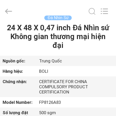
2026
FOSHAN
BOLI
CERAMICS
CO.,LTD..
Đá Nhìn Sứ
All
Rights
24 X 48 X 0,47 inch Đá Nhìn sứ
NHÀ
Reserved.
Không gian thương mại hiện
SẢN
đại
PHẨM
Nguồn gốc:
Trung Quốc
VIDEO
Hàng hiệu:
BOLI
Chứng nhận:
CERTIFICATE FOR CHINA
VỀ
COMPULSORY PRODUCT
CERTIFICATION
CHÚNG
TÔI
Model Number:
FP8126A83
Số lượng đặt
500 sgm