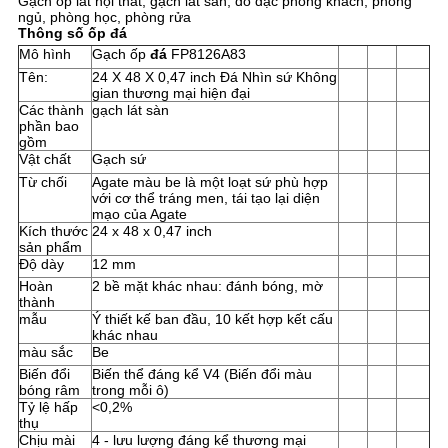
Gạch ốp lát nội thất, gạch lát sàn, đồ đạc phòng khách, phòng
CHÍNH
ngủ, phòng học, phòng rửa
Thông số ốp đá
SÁCH
Mô hình
Gạch ốp
đá
FP8126A83
BẢO
Tên:
24 X 48 X 0,47 inch Đá Nhìn sứ Không
gian thương mại hiện đại
MẬT
Các thành
gạch lát sàn
phần bao
gồm
Vật chất
Gạch sứ
Từ chối
Agate màu be là một loạt sứ phù hợp
với cơ thể tráng men, tái tạo lại diện
mạo của Agate
Kích thước
24 x 48 x 0,47 inch
sản phẩm
Độ dày
12 mm
Hoàn
2 bề mặt khác nhau: đánh bóng, mờ
thành
mẫu
Ý thiết kế ban đầu, 10 kết hợp kết cấu
khác nhau
màu sắc
Be
Biến đổi
Biến thể đáng kể V4 (Biến đổi màu
bóng râm
trong mỗi ô)
Tỷ lệ hấp
<0,2%
thụ
Chịu mài
4 - lưu lượng đáng kể thương mại