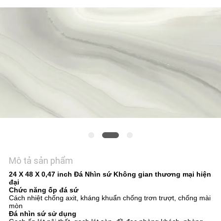
VỚI
CHÚNG
TÔI
YÊU
CẦU
ĐẶT
GIÁ
SƠ
Mô tả sản phẩm
ĐỒ
24 X 48 X 0,47 inch Đá Nhìn sứ Không gian thương mại hiện
TRANG
đại
Chức năng ốp đá sứ
WEB
Cách nhiệt chống axit, kháng khuẩn chống trơn trượt, chống mài
mòn
Đá nhìn sứ sử dụng