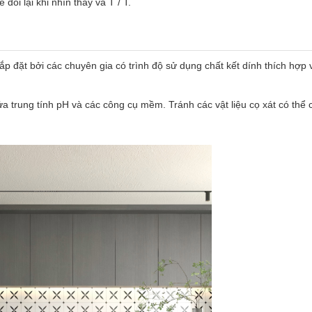
i lại khi nhìn thấy và T / T.
 lắp đặt bởi các chuyên gia có trình độ sử dụng chất kết dính thích hợ
 rửa trung tính pH và các công cụ mềm. Tránh các vật liệu cọ xát có 