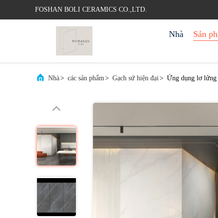
FOSHAN BOLI CERAMICS CO.,LTD.
Nhà
Sản p
Nhà
>
các sản phẩm
>
Gạch sứ hiện đại
>
Ứng dụng lơ lửng 