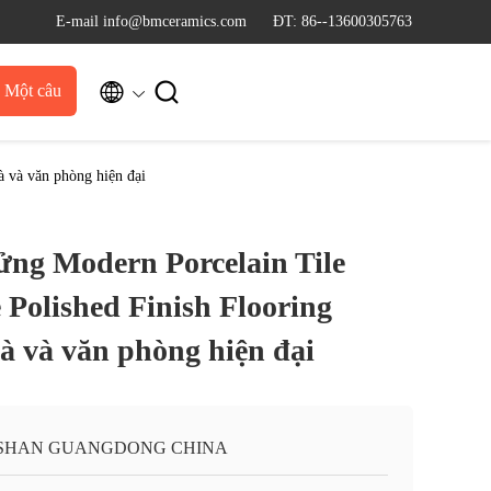
E-mail info@bmceramics.com
ĐT: 86--13600305763


u Một câu
dẫn
à và văn phòng hiện đại
ửng Modern Porcelain Tile
 Polished Finish Flooring
à và văn phòng hiện đại
SHAN GUANGDONG CHINA