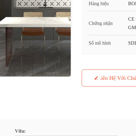
Hàng hiệu
BO
CE 
Chứng nhận
GMC
Số mô hình
SD
Liên Hệ Với Chú
Vữa: