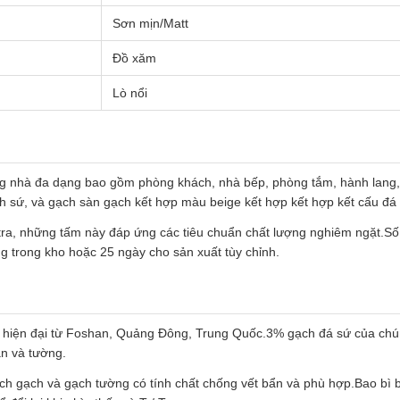
Sơn mịn/Matt
Đồ xăm
Lò nổi
ong nhà đa dạng bao gồm phòng khách, nhà bếp, phòng tắm, hành lang
sứ, và gạch sàn gạch kết hợp màu beige kết hợp kết hợp kết cấu đá tự 
, những tấm này đáp ứng các tiêu chuẩn chất lượng nghiêm ngặt.Số lư
ng trong kho hoặc 25 ngày cho sản xuất tùy chỉnh.
sứ hiện đại từ Foshan, Quảng Đông, Trung Quốc.3% gạch đá sứ của chú
n và tường.
h gạch và gạch tường có tính chất chống vết bẩn và phù hợp.Bao bì b