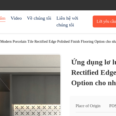
hẩm
Video
Về chúng tôi
Liên hệ với
Lời yêu cầ
chúng tôi
trích 
Modern Porcelain Tile Rectified Edge Polished Finish Flooring Option cho nh
Ứng dụng lơ l
Rectified Edge
Option cho nh
Place of Origin
FO