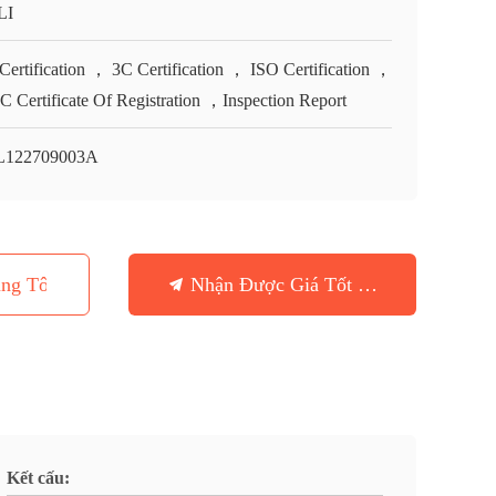
LI
Certification ， 3C Certification ， ISO Certification ，
 Certificate Of Registration ，Inspection Report
L122709003A
ng Tôi
Nhận Được Giá Tốt Nhất
Kết cấu: