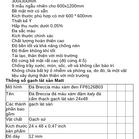
300x300mm
CHÍNH
9 mẫu ngẫu nhiên cho 600x1200mm
Bề mặt mờ có sẵn
SÁCH
Kích thước phù hợp có mờ 600 * 600mm
Thiết kế Ý
BẢO
Hấp thụ nước dưới 0,05%
Đa sắc màu
MẬT
Kích thước chính xác
Chất lượng hoàn thiện cao
Độ bền tốt và khả năng chống nén
Độ thấm không khí tốt
Tái tạo, thân thiện với môi trường
Độ cứng bề mặt rất cao (độ cứng 4-5)
Chống trầy xước, mòn, sốc, vỡ và không cần bảo trì
Không chứa bất kỳ ô nhiễm và phóng xạ, do đó, là một vật
liệu xây dựng thân thiện với môi trường
Thông số gạch lát sàn Matt
Mô hình
Đá Breccia màu xám đen FP8126B03
Tên:
Đá Breccia đá màu xám đậm italy đá
cẩm thạch gạch lát sàn 24x48
Các thành
gạch lát sàn
phần bao
gồm
Vật chất
Gạch sứ
Kích thước
24 x 48 x 0,47 inch
sản phẩm
Độ dày
12 mm