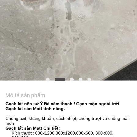
VỚI
CHÚNG
TÔI
YÊU
CẦU
ĐẶT
GIÁ
SƠ
Mô tả sản phẩm
ĐỒ
Gạch lát nền sứ Ý Đá cẩm thạch / Gạch mộc ngoài trời
Gạch lát sàn Matt tính năng:
TRANG
Chống axit, kháng khuẩn, cách nhiệt, chống trượt và chống mài
WEB
mòn
Gạch lát sàn Matt Chi tiết:
Kích thước: 600x1200,300x1200,600x600, 300x600,