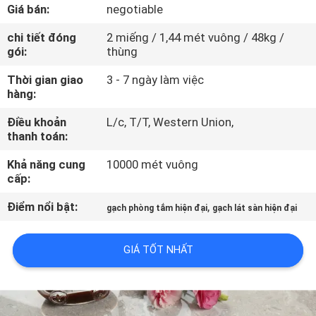
CHUYẾN
Giá bán:
negotiable
THAM
chi tiết đóng
2 miếng / 1,44 mét vuông / 48kg /
gói:
thùng
QUAN
NHÀ
Thời gian giao
3 - 7 ngày làm việc
hàng:
MÁY
Điều khoản
L/c, T/T, Western Union,
thanh toán:
KIỂM
Khả năng cung
10000 mét vuông
SOÁT
cấp:
CHẤT
Điểm nổi bật:
,
gạch phòng tắm hiện đại
gạch lát sàn hiện đại
LƯỢNG
GIÁ TỐT NHẤT
LIÊN
HỆ