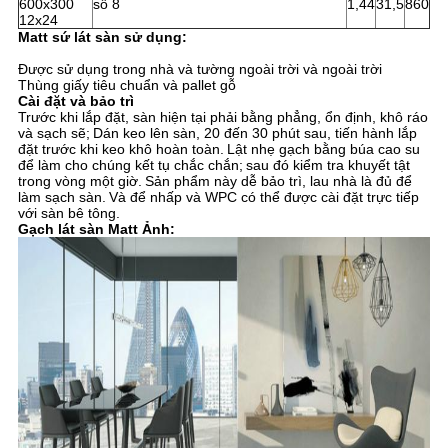
600x300
số 8
1,44
31,5
860
12x24
Matt sứ lát sàn sử dụng:
Được sử dụng trong nhà và tường ngoài trời và ngoài trời
Thùng giấy tiêu chuẩn và pallet gỗ
Cài đặt và bảo trì
Trước khi lắp đặt, sàn hiện tại phải bằng phẳng, ổn định, khô ráo
và sạch sẽ;
Dán keo lên sàn, 20 đến 30 phút sau, tiến hành lắp
đặt trước khi keo khô hoàn toàn.
Lật nhẹ gạch bằng búa cao su
để làm cho chúng kết tụ chắc chắn;
sau đó kiểm tra khuyết tật
trong vòng một giờ.
Sản phẩm này dễ bảo trì, lau nhà là đủ để
làm sạch sàn.
Và để nhấp và WPC có thể được cài đặt trực tiếp
với sàn bê tông.
Gạch lát sàn Matt Ảnh: