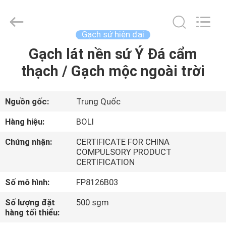
2026
FOSHAN
BOLI
CERAMICS
CO.,LTD..
Gạch sứ hiện đại
All
Rights
Gạch lát nền sứ Ý Đá cẩm
NHÀ
Reserved.
thạch / Gạch mộc ngoài trời
SẢN
PHẨM
Nguồn gốc:
Trung Quốc
Hàng hiệu:
BOLI
VIDEO
Chứng nhận:
CERTIFICATE FOR CHINA
COMPULSORY PRODUCT
CERTIFICATION
VỀ
CHÚNG
Số mô hình:
FP8126B03
TÔI
Số lượng đặt
500 sgm
hàng tối thiểu: