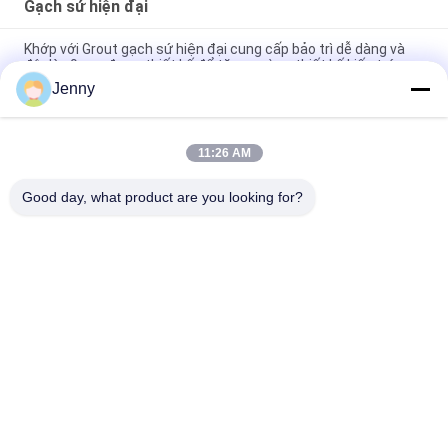
Gạch sứ hiện đại
Khớp với Grout gạch sứ hiện đại cung cấp bảo trì dễ dàng và
độ dày 9mm được thiết kế để tăng cường thiết kế kiến trúc
hiện đại
Jenny
G
11:26 AM
Thiết lập nổi Gạch sứ hiện đại trong nhà Độ dày 9mm Sự lựa
chọn hoàn hảo bề mặt bền lý tưởng cho các dự án quy mô lớn
Good day, what product are you looking for?
Danh mục phổ biến
Tất cả
các
Gạch Tráng Men
Đá Nhìn Sứ
Gạch Sứ Hiện Đại
Gạch Nhìn Sứ
Gạch Sứ Hiệu Ứng Gỗ
Thảm Sứ