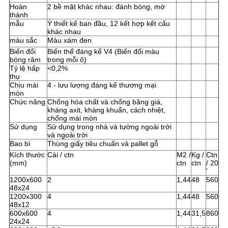
Hoàn
2 bề mặt khác nhau: đánh bóng, mờ
thành
mẫu
Ý thiết kế ban đầu, 12 kết hợp kết cấu
khác nhau
màu sắc
Màu xám đen
Biến đổi
Biến thể đáng kể V4 (Biến đổi màu
bóng râm
trong mỗi ô)
Tỷ lệ hấp
<0,2%
thụ
Chịu mài
4 - lưu lượng đáng kể thương mại
mòn
Chức năng
Chống hóa chất và chống băng giá,
kháng axit, kháng khuẩn, cách nhiệt,
chống mài mòn
Sử dụng
Sử dụng trong nhà và tường ngoài trời
và ngoài trời
Bao bì
Thùng giấy tiêu chuẩn và pallet gỗ
Kích thước
Cái / ctn
M2 /
Kg /
Ctn
(mm)
ctn
ctn
/ 20
'
1200x600
2
1,44
48
560
48x24
1200x300
4
1,44
48
560
48x12
600x600
4
1,44
31,5
860
24x24