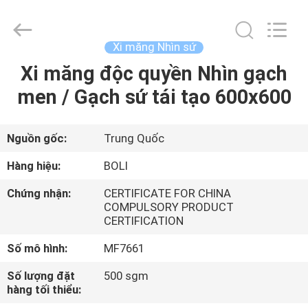
2026
FOSHAN
BOLI
CERAMICS
CO.,LTD..
Xi măng Nhìn sứ
All
Rights
Xi măng độc quyền Nhìn gạch
NHÀ
Reserved.
men / Gạch sứ tái tạo 600x600
SẢN
PHẨM
Nguồn gốc:
Trung Quốc
Hàng hiệu:
BOLI
VIDEO
Chứng nhận:
CERTIFICATE FOR CHINA
COMPULSORY PRODUCT
CERTIFICATION
VỀ
CHÚNG
Số mô hình:
MF7661
TÔI
Số lượng đặt
500 sgm
hàng tối thiểu: