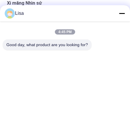
Xi măng Nhìn sứ
Lisa
Xi măng Đá Mix R11 Gạch sứ Ít hấp thụ nước 0,05%
Trang trí sàn bê tông xi măng Gạch AAA In phun dày 10 mm
4:45 PM
Xi măng chống vi khuẩn Nhìn sứ Ngói màu vàng tình cờ
Good day, what product are you looking for?
Danh mục phổ biến
Tất cả
các
Gạch Tráng Men
Đá Nhìn Sứ
Gạch Sứ Hiện Đại
Gạch Nhìn Sứ
Gạch Sứ Hiệu Ứng Gỗ
Thảm Sứ
Xi Măng Nhìn Sứ
Ngói Sứ 24x24