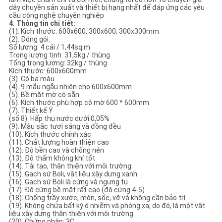
dây chuyền sản xuất và thiết bị hạng nhất để đáp ứng các yêu
cầu công nghệ chuyên nghiệp
4. Thông tin chi tiết:
(1). Kích thước: 600x600, 300x600, 300x300mm
(2). Đóng gói:
Số lượng: 4 cái / 1,44sq.m
Trọng lượng tịnh: 31,5kg / thùng
Tổng trọng lượng: 32kg / thùng
Kích thước: 600x600mm
(3). Có ba màu
(4). 9 mẫu ngẫu nhiên cho 600x600mm
(5). Bề mặt mờ có sẵn
(6). Kích thước phù hợp có mờ 600 * 600mm
(7). Thiết kế Ý
(số 8). Hấp thụ nước dưới 0,05%
(9). Màu sắc tươi sáng và đồng đều
(10). Kích thước chính xác
(11). Chất lượng hoàn thiện cao
(12). Độ bền cao và chống nén
(13). Độ thấm không khí tốt
(14). Tái tạo, thân thiện với môi trường
(15). Gạch sứ Boli, vật liệu xây dựng xanh
(16). Gạch sứ Boli là cứng và ngưng tụ
(17). Độ cứng bề mặt rất cao (độ cứng 4-5)
(18). Chống trầy xước, mòn, sốc, vỡ và không cần bảo trì
(19). Không chứa bất kỳ ô nhiễm và phóng xạ, do đó, là một vật
liệu xây dựng thân thiện với môi trường
(20). Chứng nhận: 3C