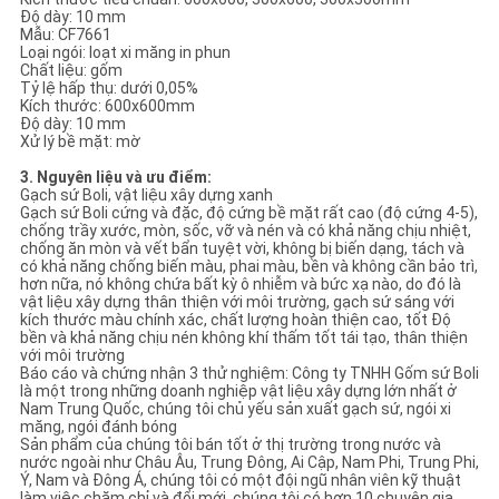
Độ dày: 10 mm
Mẫu: CF7661
Loại ngói: loạt xi măng in phun
Chất liệu: gốm
Tỷ lệ hấp thụ: dưới 0,05%
Kích thước: 600x600mm
Độ dày: 10 mm
Xử lý bề mặt: mờ
3. Nguyên liệu và ưu điểm:
Gạch sứ Boli, vật liệu xây dựng xanh
Gạch sứ Boli cứng và đặc, độ cứng bề mặt rất cao (độ cứng 4-5),
chống trầy xước, mòn, sốc, vỡ và nén và có khả năng chịu nhiệt,
chống ăn mòn và vết bẩn tuyệt vời, không bị biến dạng, tách và
có khả năng chống biến màu, phai màu, bền và không cần bảo trì,
hơn nữa, nó không chứa bất kỳ ô nhiễm và bức xạ nào, do đó là
vật liệu xây dựng thân thiện với môi trường, gạch sứ sáng với
kích thước màu chính xác, chất lượng hoàn thiện cao, tốt Độ
bền và khả năng chịu nén không khí thấm tốt tái tạo, thân thiện
với môi trường
Báo cáo và chứng nhận 3 thử nghiệm: Công ty TNHH Gốm sứ Boli
là một trong những doanh nghiệp vật liệu xây dựng lớn nhất ở
Nam Trung Quốc, chúng tôi chủ yếu sản xuất gạch sứ, ngói xi
măng, ngói đánh bóng
Sản phẩm của chúng tôi bán tốt ở thị trường trong nước và
nước ngoài như Châu Âu, Trung Đông, Ai Cập, Nam Phi, Trung Phi,
Ý, Nam và Đông Á, chúng tôi có một đội ngũ nhân viên kỹ thuật
làm việc chăm chỉ và đổi mới, chúng tôi có hơn 10 chuyên gia