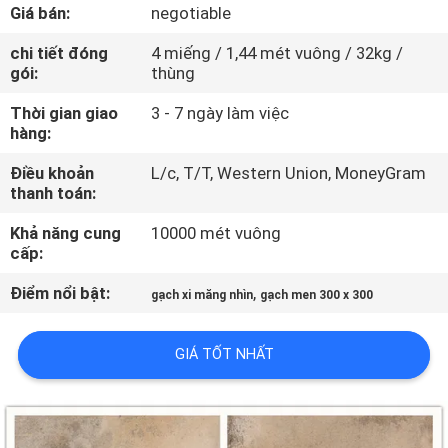
CHUYẾN
Giá bán:
negotiable
THAM
chi tiết đóng
4 miếng / 1,44 mét vuông / 32kg /
gói:
thùng
QUAN
NHÀ
Thời gian giao
3 - 7 ngày làm việc
hàng:
MÁY
Điều khoản
L/c, T/T, Western Union, MoneyGram
thanh toán:
KIỂM
Khả năng cung
10000 mét vuông
SOÁT
cấp:
CHẤT
Điểm nổi bật:
,
gạch xi măng nhìn
gạch men 300 x 300
LƯỢNG
GIÁ TỐT NHẤT
LIÊN
HỆ