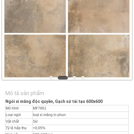
VỚI
CHÚNG
TÔI
YÊU
CẦU
ĐẶT
GIÁ
SƠ
Mô tả sản phẩm
ĐỒ
Ngói xi măng độc quyền, Gạch sứ tái tạo 600x600
TRANG
Mô hình
MF7661
Loại ngói
loạt xi măng in phun
WEB
Vật chất
Sứ
Tỷ lệ hấp thụ
<0,05%