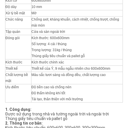
Kích cỡ
600x600mm
CHÍNH
Độ dày
10 mm
SÁCH
Xử lý bề mặt
Mờ
Chức năng
Chống axit, kháng khuẩn, cách nhiệt, chống trượt, chống
BẢO
mài mòn
MẬT
Tập quán
Cửa và sàn ngoài trời
Đóng gói
Kích thước: 600x600mm
Số lượng: 4 cái / thùng
Trọng lượng: 31kg / thùng
Thùng giấy tiêu chuẩn và pallet gỗ
Kích thước
Kích thước chính xác
Thiết kế
Thiết kế của Ý, 9 mẫu ngẫu nhiên cho 600x600mm
Chất lượng bề
Màu sắc tươi sáng và đồng đều, chất lượng cao
mặt
Ưu điểm
Độ bền cao và chống nén
Độ thấm không khí tốt
Tái tạo, thân thiện với môi trường
1. Công dụng:
Được sử dụng trong nhà và tường ngoài trời và ngoài trời
Thùng giấy tiêu chuẩn và pallet gỗ
2. Thông tin cơ bản:
Kích thước tiêu chuẩn: 600x600, 300x600, 300x300mm