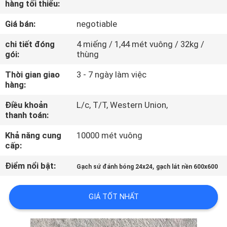
hàng tối thiểu:
CHUYẾN
THAM
Giá bán:
negotiable
QUAN
chi tiết đóng
4 miếng / 1,44 mét vuông / 32kg /
gói:
thùng
NHÀ
MÁY
Thời gian giao
3 - 7 ngày làm việc
hàng:
Điều khoản
L/c, T/T, Western Union,
KIỂM
thanh toán:
SOÁT
Khả năng cung
10000 mét vuông
CHẤT
cấp:
LƯỢNG
Điểm nổi bật:
,
Gạch sứ đánh bóng 24x24
gạch lát nền 600x600
LIÊN
GIÁ TỐT NHẤT
HỆ