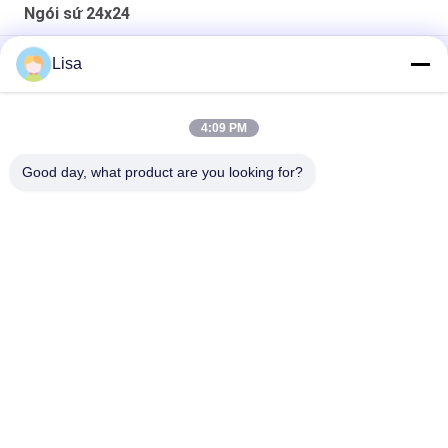
Ngói sứ 24x24
Ngói sứ 24x24 Xử lý bề mặt mờ chống mờ
Lisa
Gạch lát nền sa thạch 24x24 / Gạch sứ sa thạch 600 * 600 MM
4:09 PM
Ngói sứ màu vàng cho cảnh báo xúc giác mù theo dõi sàn
trong nhà
Good day, what product are you looking for?
Danh mục phổ biến
Tất cả
các
Gạch Tráng Men
Đá Nhìn Sứ
Gạch Sứ Hiện Đại
Gạch Nhìn Sứ
Gạch Sứ Hiệu Ứng Gỗ
Thảm Sứ