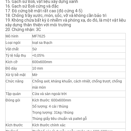
15. Gạch sứ Boli, vật liệu xây dựng xanh
16. Gạch sứ Boli cứng và đặc
17. Độ cứng bề mặt rất cao (độ cứng 4-5)
18. Chống trầy xước, mòn, sốc, vỡ và không cần bảo trì
19. Không chứa bất kỳ ô nhiễm và phóng xạ, do đó, là một vật liệu
xây dựng thân thiện với môi trường
20. Chứng nhận: 3C
Mô hình
MF7625
Loại ngói
loạt sa thạch
Vật chất
Sứ
Tỷ lệ hấp thụ
<0,05%
Kích cỡ
600x600mm
Độ dày
10 mm
Xử lý bề mặt
Mờ
Chức năng
Chống axit, kháng khuẩn, cách nhiệt, chống trượt, chống
mài mòn
Tập quán
Cửa và sàn ngoài trời
Đóng gói
Kích thước: 600x600mm
Số lượng: 4 cái / thùng
Trọng lượng: 31kg / thùng
Thùng giấy tiêu chuẩn và pallet gỗ
Kích thước
Kích thước chính xác