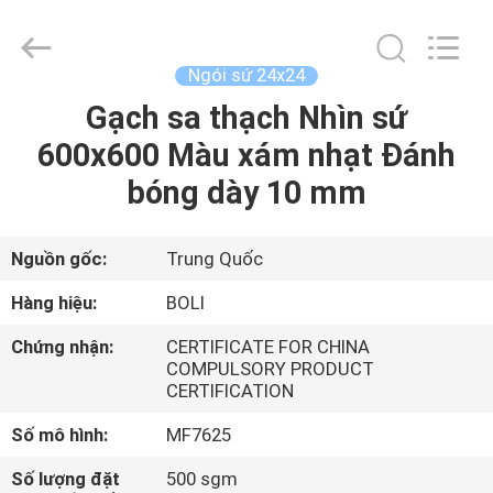
2026
FOSHAN
BOLI
CERAMICS
CO.,LTD..
Ngói sứ 24x24
All
Rights
Gạch sa thạch Nhìn sứ
NHÀ
Reserved.
600x600 Màu xám nhạt Đánh
SẢN
bóng dày 10 mm
PHẨM
Nguồn gốc:
Trung Quốc
VIDEO
Hàng hiệu:
BOLI
Chứng nhận:
CERTIFICATE FOR CHINA
VỀ
COMPULSORY PRODUCT
CERTIFICATION
CHÚNG
TÔI
Số mô hình:
MF7625
Số lượng đặt
500 sgm