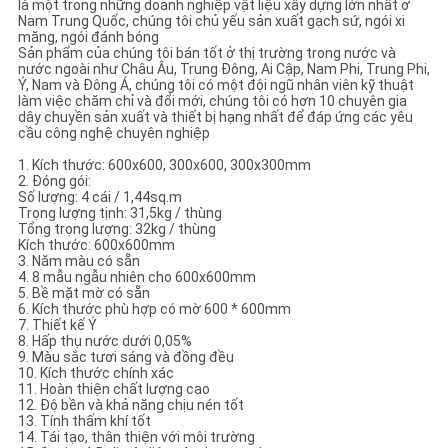
là một trong những doanh nghiệp vật liệu xây dựng lớn nhất ở
Nam Trung Quốc, chúng tôi chủ yếu sản xuất gạch sứ, ngói xi
măng, ngói đánh bóng
Sản phẩm của chúng tôi bán tốt ở thị trường trong nước và
nước ngoài như Châu Âu, Trung Đông, Ai Cập, Nam Phi, Trung Phi,
Ý, Nam và Đông Á, chúng tôi có một đội ngũ nhân viên kỹ thuật
làm việc chăm chỉ và đổi mới, chúng tôi có hơn 10 chuyên gia
dây chuyền sản xuất và thiết bị hạng nhất để đáp ứng các yêu
cầu công nghệ chuyên nghiệp
1. Kích thước: 600x600, 300x600, 300x300mm
2. Đóng gói:
Số lượng: 4 cái / 1,44sq.m
Trọng lượng tịnh: 31,5kg / thùng
Tổng trọng lượng: 32kg / thùng
Kích thước: 600x600mm
3. Năm màu có sẵn
4. 8 mẫu ngẫu nhiên cho 600x600mm
5. Bề mặt mờ có sẵn
6. Kích thước phù hợp có mờ 600 * 600mm
7. Thiết kế Ý
8. Hấp thụ nước dưới 0,05%
9. Màu sắc tươi sáng và đồng đều
10. Kích thước chính xác
11. Hoàn thiện chất lượng cao
12. Độ bền và khả năng chịu nén tốt
13. Tính thấm khí tốt
14. Tái tạo, thân thiện với môi trường