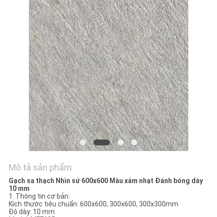
VỚI
CHÚNG
TÔI
YÊU
CẦU
ĐẶT
GIÁ
SƠ
ĐỒ
Mô tả sản phẩm
TRANG
Gạch sa thạch Nhìn sứ 600x600 Màu xám nhạt Đánh bóng dày
10 mm
WEB
1. Thông tin cơ bản:
Kích thước tiêu chuẩn: 600x600, 300x600, 300x300mm
Độ dày: 10 mm