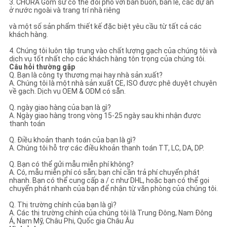
3. CHORA Gốm sứ có thể đối phó với bán buôn, bán lẻ, các dự án
ở nước ngoài và trang trí nhà riêng
và một số sản phẩm thiết kế đặc biệt yêu cầu từ tất cả các
khách hàng.
4. Chúng tôi luôn tập trung vào chất lượng gạch của chúng tôi và
dịch vụ tốt nhất cho các khách hàng tôn trọng của chúng tôi.
Câu hỏi thường gặp
Q. Bạn là công ty thương mại hay nhà sản xuất?
A. Chúng tôi là một nhà sản xuất CE, ISO được phê duyệt chuyên
về gạch. Dịch vụ OEM & ODM có sẵn.
Q. ngày giao hàng của bạn là gì?
A. Ngày giao hàng trong vòng 15-25 ngày sau khi nhận được
thanh toán
Q. Điều khoản thanh toán của bạn là gì?
A. Chúng tôi hỗ trợ các điều khoản thanh toán TT, LC, DA, DP.
Q. Bạn có thể gửi mẫu miễn phí không?
A. Có, mẫu miễn phí có sẵn; bạn chỉ cần trả phí chuyển phát
nhanh. Bạn có thể cung cấp a / c như DHL, hoặc bạn có thể gọi
chuyển phát nhanh của bạn để nhận từ văn phòng của chúng tôi.
Q. Thị trường chính của bạn là gì?
A. Các thị trường chính của chúng tôi là Trung Đông, Nam Đông
Á, Nam Mỹ, Châu Phi, Quốc gia Châu Âu