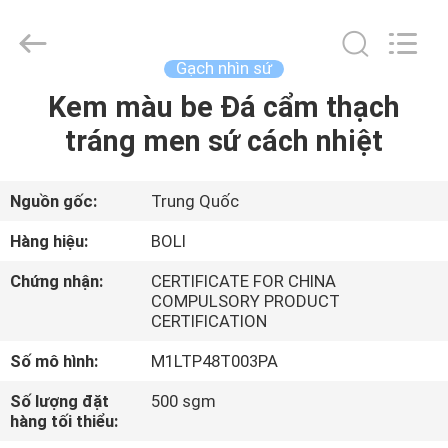
2026
FOSHAN
BOLI
CERAMICS
CO.,LTD..
Gạch nhìn sứ
All
Rights
Kem màu be Đá cẩm thạch
NHÀ
Reserved.
tráng men sứ cách nhiệt
SẢN
PHẨM
Nguồn gốc:
Trung Quốc
Hàng hiệu:
BOLI
VIDEO
Chứng nhận:
CERTIFICATE FOR CHINA
COMPULSORY PRODUCT
CERTIFICATION
VỀ
CHÚNG
Số mô hình:
M1LTP48T003PA
TÔI
Số lượng đặt
500 sgm
hàng tối thiểu: