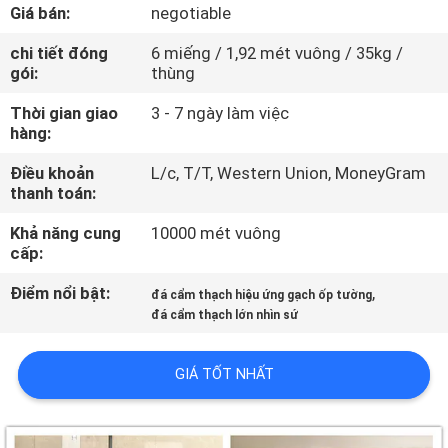
CHUYẾN
Giá bán:
negotiable
THAM
chi tiết đóng
6 miếng / 1,92 mét vuông / 35kg /
gói:
thùng
QUAN
NHÀ
Thời gian giao
3 - 7 ngày làm việc
hàng:
MÁY
Điều khoản
L/c, T/T, Western Union, MoneyGram
thanh toán:
KIỂM
Khả năng cung
10000 mét vuông
SOÁT
cấp:
CHẤT
Điểm nổi bật:
,
đá cẩm thạch hiệu ứng gạch ốp tường
LƯỢNG
đá cẩm thạch lớn nhìn sứ
LIÊN
GIÁ TỐT NHẤT
HỆ