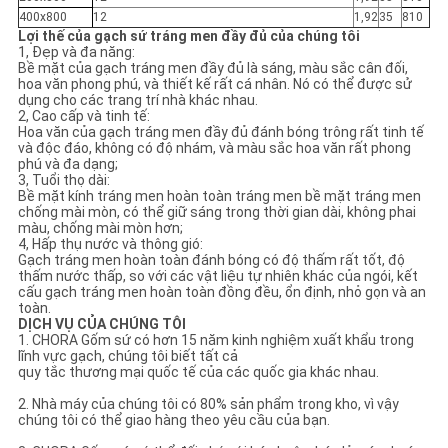
400x800
12
1,92
35
810
Lợi thế của gạch sứ tráng men đầy đủ của chúng tôi
1, Đẹp và đa năng:
Bề mặt của gạch tráng men đầy đủ là sáng, màu sắc cân đối,
hoa văn phong phú, và thiết kế rất cá nhân. Nó có thể được sử
dụng cho các trang trí nhà khác nhau.
2, Cao cấp và tinh tế:
Hoa văn của gạch tráng men đầy đủ đánh bóng trông rất tinh tế
và độc đáo, không có độ nhám, và màu sắc hoa văn rất phong
phú và đa dạng;
3, Tuổi thọ dài:
Bề mặt kính tráng men hoàn toàn tráng men bề mặt tráng men
chống mài mòn, có thể giữ sáng trong thời gian dài, không phai
màu, chống mài mòn hơn;
4, Hấp thụ nước và thông gió:
Gạch tráng men hoàn toàn đánh bóng có độ thấm rất tốt, độ
thấm nước thấp, so với các vật liệu tự nhiên khác của ngói, kết
cấu gạch tráng men hoàn toàn đồng đều, ổn định, nhỏ gọn và an
toàn.
DỊCH VỤ CỦA CHÚNG TÔI
1. CHORA Gốm sứ có hơn 15 năm kinh nghiệm xuất khẩu trong
lĩnh vực gạch, chúng tôi biết tất cả
quy tắc thương mại quốc tế của các quốc gia khác nhau.
2. Nhà máy của chúng tôi có 80% sản phẩm trong kho, vì vậy
chúng tôi có thể giao hàng theo yêu cầu của bạn.