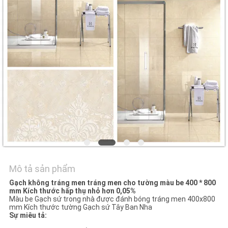
VỚI
CHÚNG
TÔI
YÊU
CẦU
ĐẶT
GIÁ
SƠ
ĐỒ
Mô tả sản phẩm
TRANG
Gạch không tráng men tráng men cho tường màu be 400 * 800
mm Kích thước hấp thụ nhỏ hơn 0,05%
Màu be Gạch sứ trong nhà được đánh bóng tráng men 400x800
WEB
mm Kích thước tường Gạch sứ Tây Ban Nha
Sự miêu tả: