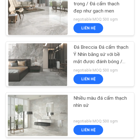
trọng / Đá cẩm thạch
đẹp như gạch men
negotiable MOQ:500 sgm
LIÊN HỆ
Đá Breccia Đá cẩm thạch
Ý Nhìn bằng sứ với bề
mặt được đánh bóng /
mờ
negotiable MOQ:500 sgm
LIÊN HỆ
Nhiều màu đá cẩm thạch
nhìn sứ
negotiable MOQ:500 sgm
LIÊN HỆ