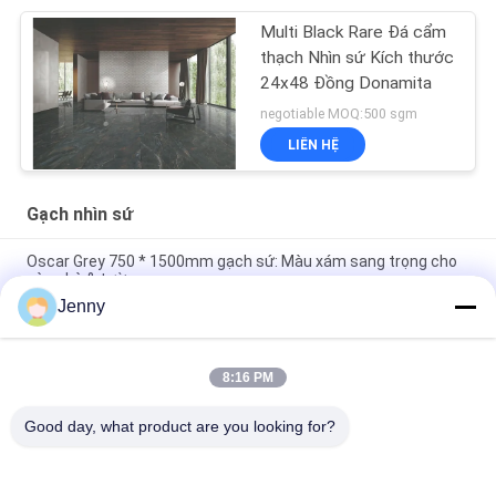
Multi Black Rare Đá cẩm
thạch Nhìn sứ Kích thước
24x48 Đồng Donamita
negotiable MOQ:500 sgm
LIÊN HỆ
Gạch nhìn sứ
Oscar Grey 750 * 1500mm gạch sứ: Màu xám sang trọng cho
sàn nhà & tường
Jenny
Lớp gạch sứ màu xám mây: 750 * 1500mm, dày 9,5mm, kết
thúc như đá cẩm thạch
8:16 PM
Gạch sứ màu xám tinh khiết: Độ dày 9,5mm, Màu xám sạch sẽ
và tinh khiết, linh hoạt và thanh lịch
Good day, what product are you looking for?
Danh mục phổ biến
Tất cả