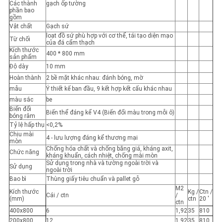
Các thành
gạch ốp tường
phần bao
gồm
Vật chất
Gạch sứ
loạt đồ sứ phù hợp với cơ thể, tái tạo diện mạo
Từ chối
của đá cẩm thạch
Kích thước
400 * 800 mm
sản phẩm
Độ dày
10 mm
Hoàn thành
2 bề mặt khác nhau: đánh bóng, mờ
mẫu
Ý thiết kế ban đầu, 9 kết hợp kết cấu khác nhau
màu sắc
be
Biến đổi
Biến thể đáng kể V4 (Biến đổi màu trong mỗi ô)
bóng râm
Tỷ lệ hấp thụ
<0,2%
Chịu mài
4 - lưu lượng đáng kể thương mại
mòn
Chống hóa chất và chống băng giá, kháng axit,
Chức năng
kháng khuẩn, cách nhiệt, chống mài mòn
Sử dụng trong nhà và tường ngoài trời và
Sử dụng
ngoài trời
Bao bì
Thùng giấy tiêu chuẩn và pallet gỗ
M2
Kích thước
Kg /
Ctn /
Cái / ctn
/
(mm)
ctn
20 '
ctn
400x800
6
1,92
35
810
200x800
12
1,92
35
810