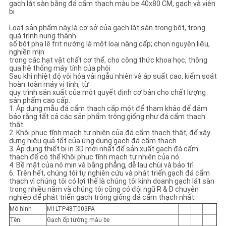
gạch lát sàn bằng đá cẩm thạch màu be 40x80 CM, gạch và viên
CHÍNH
bi
SÁCH
Loạt sản phẩm này là cơ sở của gạch lát sàn trong bột, trong
quá trình nung thành
BẢO
số bột pha lê frit nướng là một loại nâng cấp; chọn nguyên liệu,
nghiền mịn
MẬT
trong các hạt vật chất cơ thể, cho công thức khoa học, thông
qua hệ thống máy tính của phôi
Sau khi nhiệt độ vôi hóa vải ngẫu nhiên và áp suất cao, kiểm soát
hoàn toàn máy vi tính, từ
quy trình sản xuất của một quyết định cơ bản cho chất lượng
sản phẩm cao cấp.
1. Áp dụng mẫu đá cẩm thạch cấp một để tham khảo để đảm
bảo rằng tất cả các sản phẩm trông giống như đá cẩm thạch
thật.
2. Khôi phục tĩnh mạch tự nhiên của đá cẩm thạch thật, để xây
dựng hiệu quả tốt của ứng dụng gạch đá cẩm thạch.
3. Áp dụng thiết bị in 3D mới nhất để sản xuất gạch đá cẩm
thạch để có thể Khôi phục tĩnh mạch tự nhiên của nó.
4. Bề mặt của nó mịn và bằng phẳng, dễ lau chùi và bảo trì
6. Trên hết, chúng tôi tự nghiên cứu và phát triển gạch đá cẩm
thạch vì chúng tôi có lợi thế là chúng tôi kinh doanh gạch lát sàn
trong nhiều năm và chúng tôi cũng có đội ngũ R & D chuyên
nghiệp để phát triển gạch trông giống đá cẩm thạch nhất.
Mô hình
M1LTP48T003PA
Tên:
Gạch ốp tường màu be