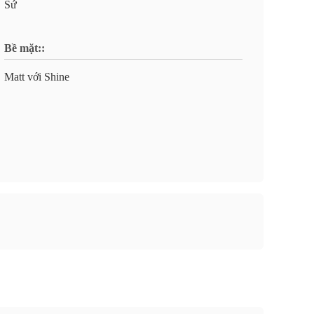
Sứ
Bề mặt::
Matt với Shine