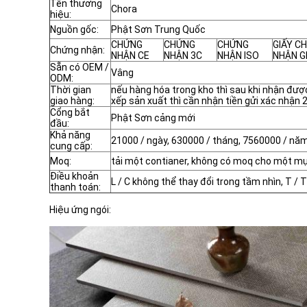
Tên thương
Chora
hiệu:
Nguồn gốc:
Phật Sơn Trung Quốc
CHỨNG
CHỨNG
CHỨNG
GIẤY C
Chứng nhận:
NHẬN CE
NHẬN 3C
NHẬN ISO
NHẬN 
Sẵn có OEM /
Vâng
ODM:
Thời gian
nếu hàng hóa trong kho thì sau khi nhận đượ
giao hàng:
xếp sản xuất thì cần nhận tiền gửi xác nhận 
Cổng bắt
Phật Sơn cảng mới
đầu:
Khả năng
21000 / ngày, 630000 / tháng, 7560000 / nă
cung cấp:
Moq:
tải một contianer, không có moq cho một m
Điều khoản
L / C không thể thay đổi trong tầm nhìn, T / T
thanh toán:
Hiệu ứng ngói: