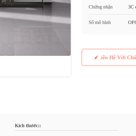
Chứng nhận
3C c
Số mô hình
OF
Liên Hệ Với Chú
Kích thước::