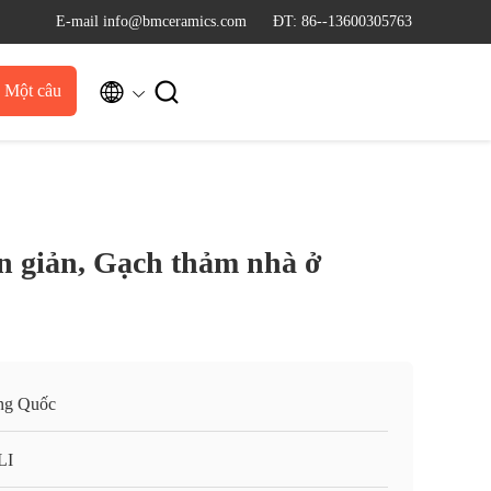
E-mail info@bmceramics.com
ĐT: 86--13600305763


u Một câu
dẫn
 giản, Gạch thảm nhà ở
ng Quốc
LI