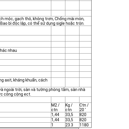
ch mộc, gạch thô, không trơn, Chống mài mòn,
Bao bì độc lập, có thể sử dụng sigle hoặc trộn.
 khác nhau
g axit, kháng khuẩn, cách
à ngoài trời, sàn và tường phòng tắm, sàn nhà
ực công cộng ect.
M2 /
Kg /
Ctn /
ctn
ctn
20 '
1,44
33,5
820
1,44
33,5
820
1
23.3
1180