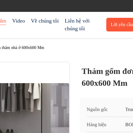
hẩm
Video
Về chúng tôi
Liên hệ với
Lời yêu cầ
chúng tôi
trích 
h thảm nhà ở 600x600 Mm
Thảm gốm đơn
600x600 Mm
Nguồn gốc
Tru
Hàng hiệu
BO