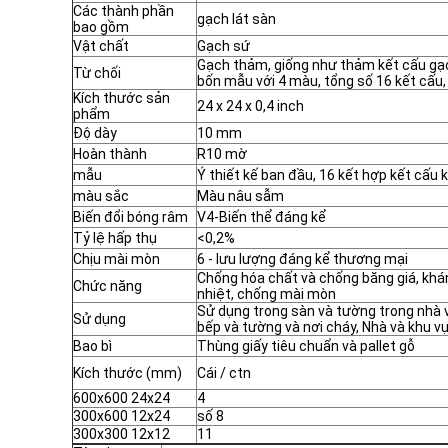
Các thành phần
gạch lát sàn
bao gồm
Vật chất
Gạch sứ
Gạch thảm, giống như thảm kết cấu gạ
Từ chối
bốn mẫu với 4 màu, tổng số 16 kết cấu, 
Kích thước sản
24 x 24 x 0,4 inch
phẩm
Độ dày
10 mm
Hoàn thành
R10 mờ
mẫu
Ý thiết kế ban đầu, 16 kết hợp kết cấu
màu sắc
Màu nâu sẫm
Biến đổi bóng râm
V4-Biến thể đáng kể
Tỷ lệ hấp thụ
<0,2%
Chịu mài mòn
6 - lưu lượng đáng kể thương mại
Chống hóa chất và chống băng giá, khán
Chức năng
nhiệt, chống mài mòn
Sử dụng trong sàn và tường trong nhà v
Sử dụng
bếp và tường và nơi cháy, Nhà và khu v
Bao bì
Thùng giấy tiêu chuẩn và pallet gỗ
Kích thước (mm)
Cái / ctn
600x600 24x24
4
300x600 12x24
số 8
300x300 12x12
11