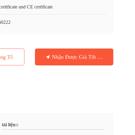
ertificate and CE certificate
60222
ng Tôi
Nhận Được Giá Tốt Nhất
tài liệu::