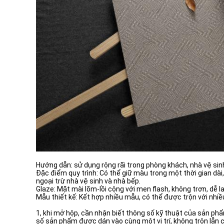
Hướng dẫn: sử dụng rộng rãi trong phòng khách, nhà vệ sin
Đặc điểm quy trình: Có thể giữ màu trong một thời gian dà
ngoại trừ nhà vệ sinh và nhà bếp.
Glaze: Mặt mài lõm-lồi cộng với men flash, không trơn, dễ la
Mẫu thiết kế: Kết hợp nhiều mẫu, có thể được trộn với nhi
1, khi mở hộp, cần nhận biết thông số kỹ thuật của sản phẩ
số sản phẩm được dán vào cùng một vị trí, không trộn lẫn