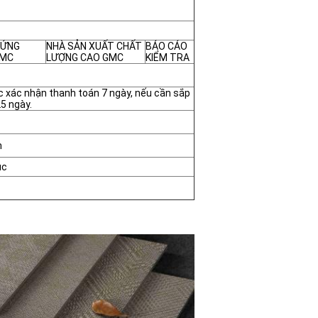
HỨNG
NHÀ SẢN XUẤT CHẤT
BÁO CÁO
GMC
LƯỢNG CAO GMC
KIỂM TRA
c xác nhận thanh toán 7 ngày, nếu cần sắp
25 ngày.
m
ục