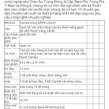
nước ngoài như Châu Âu, Trung Đông, Ai Cập, Nam Phi, Trung Phi,
Ý, Nam và Đông Á, chúng tôi có một đội ngũ nhân viên kỹ thuật
làm việc chăm chỉ và đổi mới, chúng tôi có hơn 10 chuyên gia
dây chuyền sản xuất và thiết bị hạng nhất để đáp ứng các yêu
cầu công nghệ chuyên nghiệp
Mô hình
Carrara trắng MFP8126A41
Gạch lát sàn siêu trắng Carrara đánh bóng gạch
Tên:
đá cẩm thạch trắng 24x48
Các thành
gạch lát sàn
phần bao
gồm
Vật chất
Gạch sứ
Carrara siêu trắng là một loạt đồ sứ phù hợp với
Từ chối
cơ thể tráng men, tái tạo lại diện mạo của đá cẩm
thạch Carrara
Kích thước
24 x 48 x 0,47 inch
sản phẩm
Độ dày
12 mm
Hoàn
2 bề mặt khác nhau: đánh bóng, mờ
thành
mẫu
Ý thiết kế ban đầu, 9 kết hợp kết cấu khác nhau
màu sắc
siêu trắng 70 độ trắng
Biến đổi
Biến thể đáng kể V4 (Biến đổi màu trong mỗi ô)
bóng râm
Tỷ lệ hấp
<0,2%
thụ
Chịu mài
4 - lưu lượng đáng kể thương mại