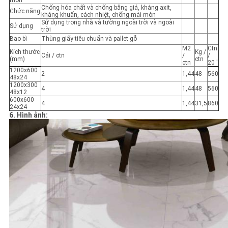
mòn
Chống hóa chất và chống băng giá, kháng axit,
Chức năng
kháng khuẩn, cách nhiệt, chống mài mòn
Sử dụng trong nhà và tường ngoài trời và ngoài
Sử dụng
trời
Bao bì
Thùng giấy tiêu chuẩn và pallet gỗ
M2
Ctn
Kích thước
Kg /
Cái / ctn
/
/
(mm)
ctn
ctn
20 '
1200x600
2
1,44
48
560
48x24
1200x300
4
1,44
48
560
48x12
600x600
4
1,44
31,5
860
24x24
6. Hình ảnh: