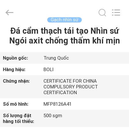
2026
FOSHAN
BOLI
CERAMICS
CO.,LTD..
Gạch nhìn sứ
All
Rights
Đá cẩm thạch tái tạo Nhìn sứ
NHÀ
Reserved.
Ngói axit chống thấm khí mịn
SẢN
PHẨM
Nguồn gốc:
Trung Quốc
Hàng hiệu:
BOLI
VIDEO
Chứng nhận:
CERTIFICATE FOR CHINA
COMPULSORY PRODUCT
CERTIFICATION
VỀ
CHÚNG
Số mô hình:
MFP8126A41
TÔI
Số lượng đặt
500 sgm
hàng tối thiểu: