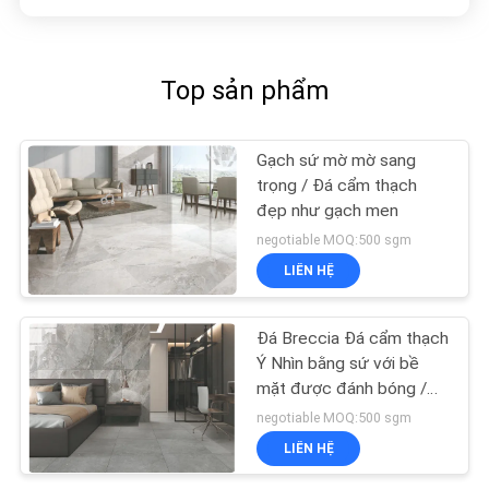
Top sản phẩm
Gạch sứ mờ mờ sang
trọng / Đá cẩm thạch
đẹp như gạch men
negotiable MOQ:500 sgm
LIÊN HỆ
Đá Breccia Đá cẩm thạch
Ý Nhìn bằng sứ với bề
mặt được đánh bóng /
mờ
negotiable MOQ:500 sgm
LIÊN HỆ