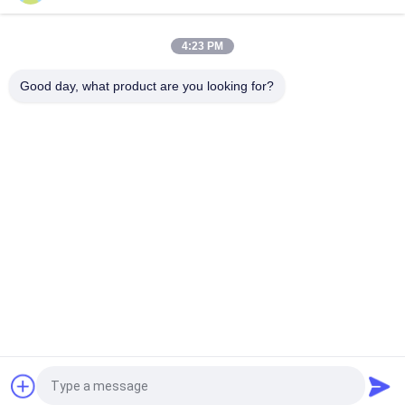
Lớp gạch sứ màu xám mây: 750 * 1500mm, dày 9,5mm, kết
thúc như đá cẩm thạch
4:23 PM
Gạch sứ màu xám tinh khiết: Độ dày 9,5mm, Màu xám sạch sẽ
và tinh khiết, linh hoạt và thanh lịch
Good day, what product are you looking for?
Danh mục phổ biến
Tất cả
các
Gạch Tráng Men
Đá Nhìn Sứ
Gạch Sứ Hiện Đại
Gạch Nhìn Sứ
Gạch Sứ Hiệu Ứng Gỗ
Thảm Sứ
Xi Măng Nhìn Sứ
Ngói Sứ 24x24
Yêu cầu báo giá