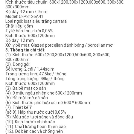
Kích thước tiêu chuẩn: 600x1200,300x1200,600x600, 300x600,
CHÍNH
300x300mm
Độ dày: 12 mm / 9mm
SÁCH
Model: CFP8126A41
Loại ngói: loạt siêu trắng carrara
BẢO
Chất liệu: gốm
Tỷ lệ hấp thụ: dưới 0,05%
MẬT
Kích thước: 600x1200mm
Độ dày: 12 mm
Xử lý bề mặt: Glazed porcelian đánh bóng / porcelian mờ
3. Thông tin chi tiết:
(1). Kích thước: 600x1200,300x1200,600x600, 300x600,
300x300mm
(2). Đóng gói:
Số lượng: 2 cái / 1,44sq.m
Trọng lượng tịnh: 47,5kg / thùng
Tổng trọng lượng: 48kg / thùng
Kích thước: 600x1200mm
(3). Ba bề mặt có sẵn
(4). 9 mẫu ngẫu nhiên cho 600x1200mm
(5). Bề mặt mờ có sẵn
(6). Kích thước phù hợp có mờ 600 * 600mm
(7). Thiết kế Ý
(số 8). Hấp thụ nước dưới 0,05%
(9). Màu sắc tươi sáng và đồng đều
(10). Kích thước chính xác
(11). Chất lượng hoàn thiện cao
(12). Độ bền cao và chống nén