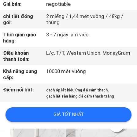
CHUYẾN
Giá bán:
negotiable
THAM
chi tiết đóng
2 miếng / 1,44 mét vuông / 48kg /
gói:
thùng
QUAN
NHÀ
Thời gian giao
3 - 7 ngày làm việc
hàng:
MÁY
Điều khoản
L/c, T/T, Western Union, MoneyGram
thanh toán:
KIỂM
Khả năng cung
10000 mét vuông
SOÁT
cấp:
CHẤT
Điểm nổi bật:
,
gạch ốp lát hiệu ứng đá cẩm thạch
LƯỢNG
gạch lát sàn bằng đá cẩm thạch trắng
LIÊN
GIÁ TỐT NHẤT
HỆ