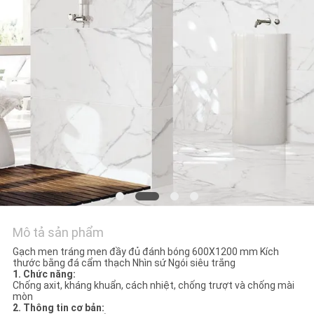
VỚI
CHÚNG
TÔI
YÊU
CẦU
ĐẶT
GIÁ
SƠ
ĐỒ
Mô tả sản phẩm
TRANG
Gạch men tráng men đầy đủ đánh bóng 600X1200 mm Kích
thước bằng đá cẩm thạch Nhìn sứ Ngói siêu trắng
1. Chức năng:
WEB
Chống axit, kháng khuẩn, cách nhiệt, chống trượt và chống mài
mòn
2. Thông tin cơ bản: