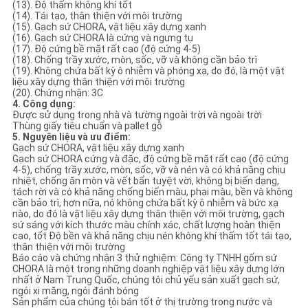
(13). Độ thấm không khí tốt
(14). Tái tạo, thân thiện với môi trường
(15). Gạch sứ CHORA, vật liệu xây dựng xanh
(16). Gạch sứ CHORA là cứng và ngưng tụ
(17). Độ cứng bề mặt rất cao (độ cứng 4-5)
(18). Chống trầy xước, mòn, sốc, vỡ và không cần bảo trì
(19). Không chứa bất kỳ ô nhiễm và phóng xạ, do đó, là một vật
liệu xây dựng thân thiện với môi trường
(20). Chứng nhận: 3C
4. Công dụng:
Được sử dụng trong nhà và tường ngoài trời và ngoài trời
Thùng giấy tiêu chuẩn và pallet gỗ
5. Nguyên liệu và ưu điểm:
Gạch sứ CHORA, vật liệu xây dựng xanh
Gạch sứ CHORA cứng và đặc, độ cứng bề mặt rất cao (độ cứng
4-5), chống trầy xước, mòn, sốc, vỡ và nén và có khả năng chịu
nhiệt, chống ăn mòn và vết bẩn tuyệt vời, không bị biến dạng,
tách rời và có khả năng chống biến màu, phai màu, bền và không
cần bảo trì, hơn nữa, nó không chứa bất kỳ ô nhiễm và bức xạ
nào, do đó là vật liệu xây dựng thân thiện với môi trường, gạch
sứ sáng với kích thước màu chính xác, chất lượng hoàn thiện
cao, tốt Độ bền và khả năng chịu nén không khí thấm tốt tái tạo,
thân thiện với môi trường
Báo cáo và chứng nhận 3 thử nghiệm: Công ty TNHH gốm sứ
CHORA là một trong những doanh nghiệp vật liệu xây dựng lớn
nhất ở Nam Trung Quốc, chúng tôi chủ yếu sản xuất gạch sứ,
ngói xi măng, ngói đánh bóng
Sản phẩm của chúng tôi bán tốt ở thị trường trong nước và